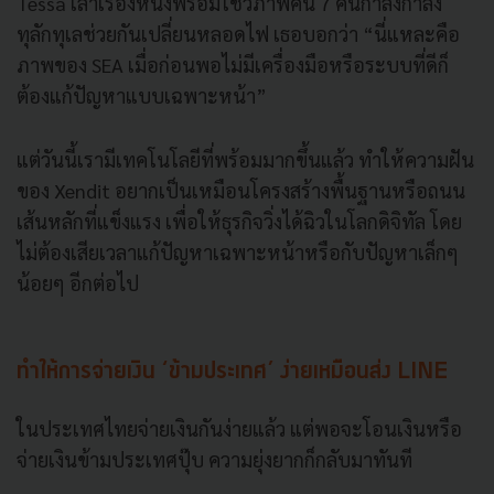
Tessa เล่าเรื่องหนึ่งพร้อมโชว์ภาพคน 7 คนกำลังกำลัง
ทุลักทุเลช่วยกันเปลี่ยนหลอดไฟ เธอบอกว่า “นี่แหละคือ
ภาพของ SEA เมื่อก่อนพอไม่มีเครื่องมือหรือระบบที่ดีก็
ต้องแก้ปัญหาแบบเฉพาะหน้า”
แต่วันนี้เรามีเทคโนโลยีที่พร้อมมากขึ้นแล้ว ทำให้ความฝัน
ของ Xendit อยากเป็นเหมือนโครงสร้างพื้นฐานหรือถนน
เส้นหลักที่แข็งแรง เพื่อให้ธุรกิจวิ่งได้ฉิวในโลกดิจิทัล โดย
ไม่ต้องเสียเวลาแก้ปัญหาเฉพาะหน้าหรือกับปัญหาเล็กๆ
น้อยๆ อีกต่อไป
ทำให้การจ่ายเงิน ‘ข้ามประเทศ’ ง่ายเหมือนส่ง LINE
ในประเทศไทยจ่ายเงินกันง่ายแล้ว แต่พอจะโอนเงินหรือ
จ่ายเงินข้ามประเทศปุ๊บ ความยุ่งยากก็กลับมาทันที