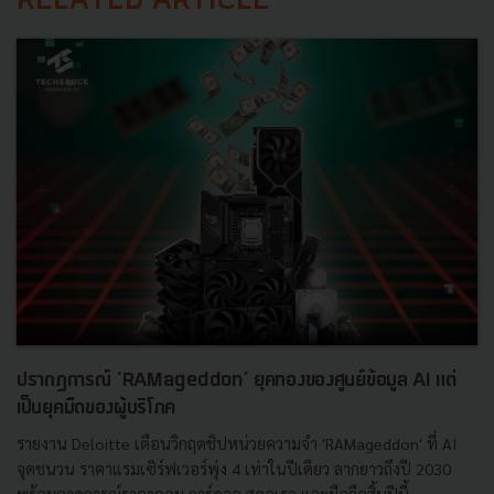
RELATED ARTICLE
ปรากฏการณ์ ‘RAMageddon’ ยุคทองของศูนย์ข้อมูล AI แต่
เป็นยุคมืดของผู้บริโภค
รายงาน Deloitte เตือนวิกฤตชิปหน่วยความจำ 'RAMageddon' ที่ AI
จุดชนวน ราคาแรมเซิร์ฟเวอร์พุ่ง 4 เท่าในปีเดียว ลากยาวถึงปี 2030