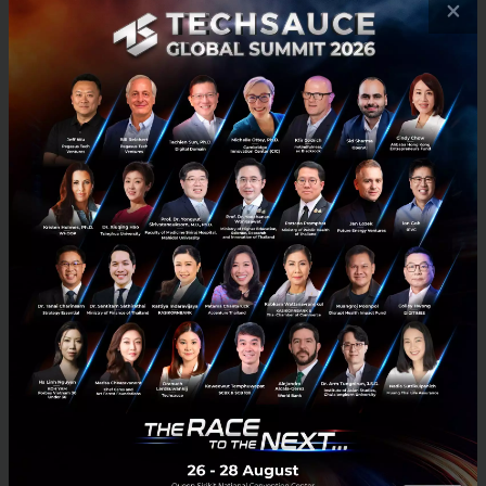
×
นี้ยังมีโอกาสอีกมากและน่าลงทุน สำหรับบริษัทต่างชาติ
ถ้าคิดจะเข้ามาทำธุรกิจในอาเซียน ต้องเข้าใจบริบทที่นี่ว่า
คนส่วนใหญ่ไม่ได้ใช้บัตรเครดิตเป็นหลัก ต้องออกแบบ
บริการให้เข้ากับพฤติกรรมของผู้ใช้จริงและกับภาครัฐ เธอ
หวังว่าจะยังคงเปิดรับไอเดียใหม่ ๆ จากฟินเทค เพื่อช่วย
ผลักดันการเปลี่ยนแปลงให้เกิดขึ้นได้จริง
เป้าหมายใหญ่สุดท้ายคือ
'การเชื่อมทั้ง SEA ให้เป็นหนึ่ง
เดียวในเรื่องการจ่ายเงิน จนคนไม่รู้สึกอีกต่อไปว่านี่คือการ
จ่ายเงินข้ามประเทศ'
นอกจากนี้ Tessa Wijaya ยังทิ้งท้ายว่าถึงเวลาแล้วที่
อาเซียนจะเลิกเป็นแค่ผู้ตาม และลุกขึ้นมาเป็นผู้นำในวง
การฟินเทคโลก
Tech & Biz
Xendit
การเงิน
techsauce2025
Xendit Thailand