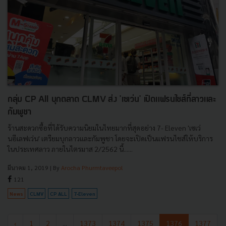
กลุ่ม CP All บุกตลาด CLMV ส่ง 'เซเว่น' เปิดแฟรนไชส์ที่ลาวและ
กัมพูชา
ร้านสะดวกซื้อที่ได้รับความนิยมในไทยมากที่สุดอย่าง 7- Eleven 'เซเว่
นอีเลฟเว่น' เตรียมบุกลาวและกัมพูชา โดยจะเปิดเป็นแฟรนไชส์ให้บริการ
ในประเทศลาว ภายในไตรมาส 2/2562 นี้......
มีนาคม 1, 2019
| By
Arocha Phurmtaveepol
121
News
CLMV
CP ALL
7-Eleven
‹
1
2
...
1373
1374
1375
1376
1377