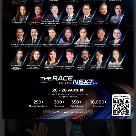
ไปแน่! 'บี๋-อริยะ พนมยงค์' เตรียมย้ายจาก LINE นั่งแท่นผู้บริหาร
ช่อง 3
เป็นข่าวลือมาสักพัก สำหรับกรณีของ 'บี๋ อริยะ พนมยงค์' กรรมการผู้จัดการ
LINE ประเทศไทย โดยล่าสุด Techsauce ได้รับการยืนยันจากคนในช่อง 3
ว่า มีการคอนเฟิร์มกันภายในแล้วว่า อริยะ พนมยง...
มีนาคม 4, 2019
| By
Techsauce Team
2.7k
News
LINE
BEC World
อริยะ พนมยงค์