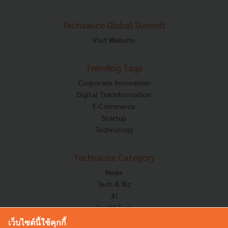
Techsauce Global Summit
Visit Website
Trending Tags
Corporate Innovation
Digital Transformation
E-Commerce
Startup
Technology
Techsauce Category
News
Tech & Biz
AI
HealthTech
Exec Insight
เว็บไซต์นี้ใช้คุกกี้