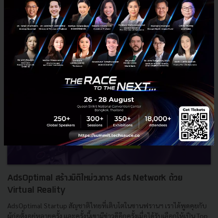
0
News
InVent
Krungsri
Startitup
AIS the StartUp
AdsOptimal สร้างมิติใหม่วงการ Ads Network ด้วย
Virtual Reality
AdsOptimal Startup สัญชาติไทยที่เติบโตในซานฟรานฯ เราได้พูดคุยกับ
ผู้ก่อตั้งอยู่หลายครั้ง และครั้งนี้เขามีข่าวดีอีกครั้งเมื่อได้รับเลือกให้เป็น Top