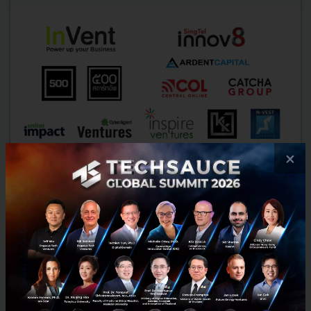
×
ทีเด็ดงาน Start it Up Conf.2015 [ตอนที่ 5] – นักลงทุนและ
บริษัทยักษ์ใหญ่ตบเท้าร่วมงาน
อีกเพียงแค่ 2 สัปดาห์เท่านั้น เตรียมพบกับอีเว้นท์ครั้งใหญ่ของวงการ Tech
Startup ไทยประจำปีกับงาน Start it Up Conf.2015 หลายคนคงอยาก
ทราบว่าจะพบนักลงทุน (Investor) บริษัทยักษ์ใหญ่ แล...
ตุลาคม 26, 2015
| By
Techsauce Team