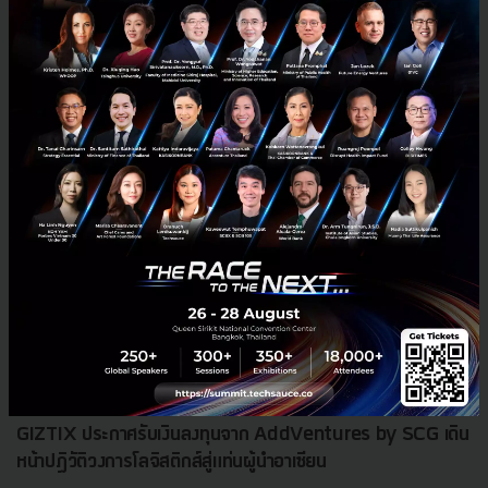
620
News
SCG
GIZTIX
logistics
GIZTIX ประกาศรับเงินลงทุนจาก AddVentures by SCG เดิน
หน้าปฏิวัติวงการโลจิสติกส์สู่แท่นผู้นำอาเซียน