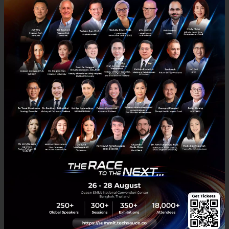
Tech & Biz
Justin Kan
Y Combinator
Interviews
Techsauce Summit
รู้จักกับ "Y Combinator" Accelerator ระดับโลก ผู้ปั้น
Dropbox และ AirBnb ซึ่งกำลังยกทีมบินตรงสู่ไทย และภูมิภาคนี้
เป็นครั้งแรก!
ถ้าเอ่ยถึงชื่อ Y Combinator คนในวงการ Tech startup คงจะตื่นเต้นไม่
น้อย แต่คนไทยส่วนใหญ่อาจจะยังไม่เคยได้ยินมาก่อน ว่าพวกเขาเป็นใคร
กัน? ทีนี้ลองมาเปลี่ยนชื่อใหม่ Dropbox, Airbnb ชื่...