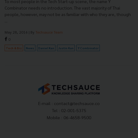
To most people in the Tech Start-up scene, the name Y
Combinator needs no introduction. The vast majority of Thai
people, however, may not be as familiar with who they are, though
...
May 28, 2016
| By
Techsauce Team
0
Tech & Biz
News
Daniel Kan
Justin Kan
Y Combinator
E-mail :
contact@techsauce.co
Tel : 02-001-5375
Mobile : 06-4658-9500