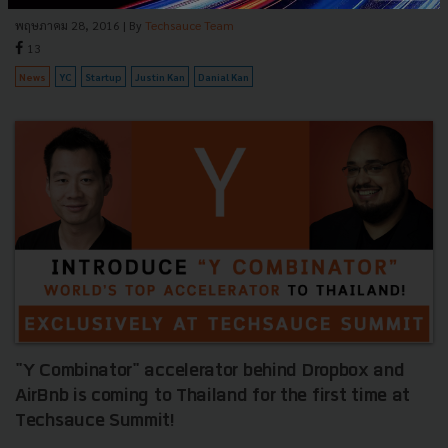
พฤษภาคม 28, 2016
| By
Techsauce Team
13
News
YC
Startup
Justin Kan
Danial Kan
"Y Combinator" accelerator behind Dropbox and
AirBnb is coming to Thailand for the first time at
Techsauce Summit!