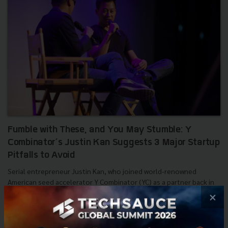
Fumble with These, and You May Stumble: Y
Combinator’s Justin Kan Suggests 3 Major Startup
Pitfalls to Avoid
Serial entrepreneur Justin Kan, who joined world-renowned
American seed accelerator Y Combinator (YC) as a partner back in
2014, says the top three ways to shoot yourself in the fo...
×
July 25, 2016
| By
Techsauce Team
0