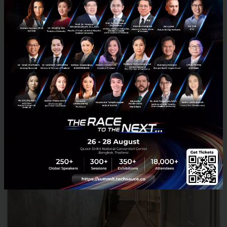
Pal+
ยังจำกันได้ไหมแอปฯ แชตจากแดนไต้หวันที่ชื่อ Cubie ปัจจุบันเปลี่ยนรูป
แบบของธุรกิจและชื่อเป็น Pal+ ล่าสุด AsiaSoft บริษัทเกมยักษ์ใหญ่ของ
ไทยประกาศลงทุนสนับสนุนระดับ Series A มูลค่า 1.3...
กรกฎาคม 1, 2015
| By
Techsauce Team
0
News
Pal+
Asiasoft
Series A
Investment