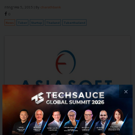
กรกฎาคม 5, 2015
| By
charathbank
0
News
Tuber
Startup
Thailand
Tuberthailand
×
AsiaSoft ประกาศการลงทุนระดับ Series A ในบริษัทไต้หวัน