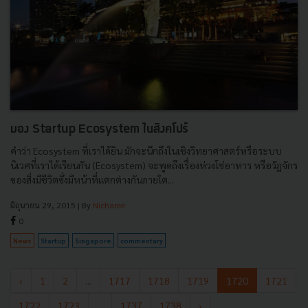
มอง Startup Ecosystem ในสิงคโปร์
คำว่า Ecosystem ที่เราได้ยิน มักจะนึกถึงในเชิงวิทยาศาสตร์หรือระบบ
นิเวศที่เราได้เรียนกัน (Ecosystem) จะพูดถึงเรื่องห่วงโซ่อาหาร หรือวัฏจักร
ของสิ่งมีชีวิตซึ่งมีหน้าที่แตกต่างกันภายใต...
มิถุนายน 29, 2015
| By
Nicharee
0
News
Startup
Singapore
commentary
‹
1
2
...
1717
1718
1719
1720
1721
1722
1723
...
1737
1738
›