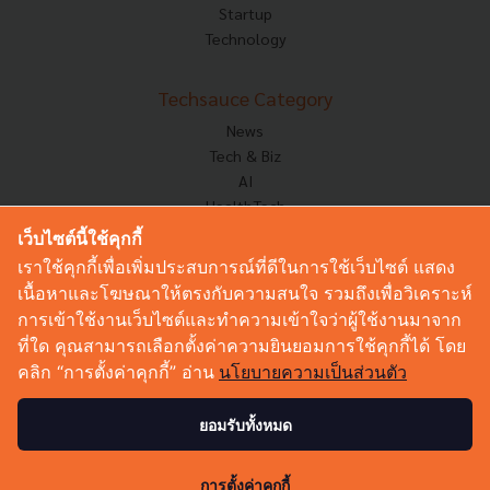
Startup
Technology
Techsauce Category
News
Tech & Biz
AI
HealthTech
Exec Insight
เว็บไซต์นี้ใช้คุกกี้
Corp Innov
เราใช้คุกกี้เพื่อเพิ่มประสบการณ์ที่ดีในการใช้เว็บไซต์ แสดง
Saucy Thoughts
เนื้อหาและโฆษณาให้ตรงกับความสนใจ รวมถึงเพื่อวิเคราะห์
Based On
การเข้าใช้งานเว็บไซต์และทำความเข้าใจว่าผู้ใช้งานมาจาก
Sustainable
ที่ใด คุณสามารถเลือกตั้งค่าความยินยอมการใช้คุกกี้ได้ โดย
Videos
คลิก “การตั้งค่าคุกกี้” อ่าน
นโยบายความเป็นส่วนตัว
Podcast
Startup Guide
ยอมรับทั้งหมด
0
© Copyright 2026 :
Techsauce All rights reserved.
การตั้งค่าคุกกี้