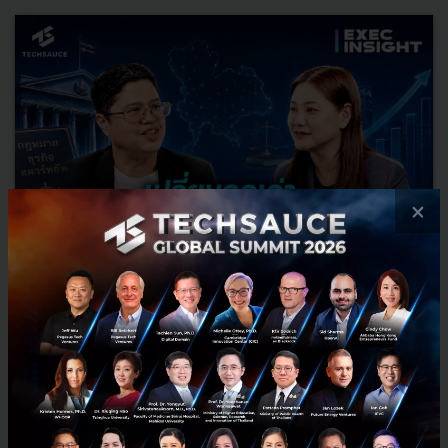
×
เปลี่ยนกฎเก่า รัฐร่วมถือหุ้น Startup l Exec Insight.99
จากผู้ให้ทุน สู่ผู้ร่วมถือหุ้น.. NIA กำลังเปลี่ยนบทบาทครั้งสำคัญ หลังได้
รับอำนาจให้เข้าร่วมทุน ถือหุ้น และจัดตั้งกองทรัสต์เพื่อลงทุนในสตาร์ท
อัพได้เป็นครั้งแรก แต่ภาครัฐจะเลือกลงทุน...
สิงหาคม 3, 2026
| By
Techsauce Team