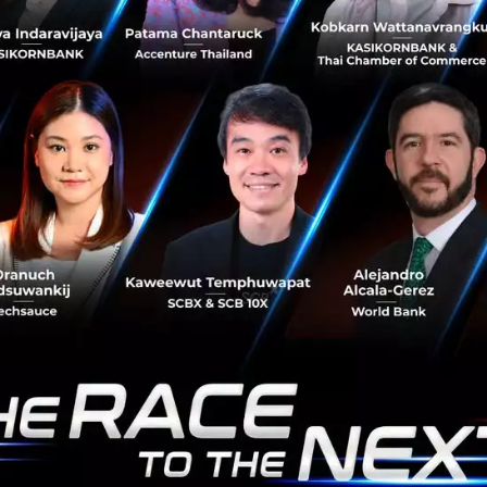
เคยผูกขาด
จีนผลิตเครื่องพิมพ์ลายวงจรชิป Immersion DUV ได้เองใน
ประเทศ สะเทือนยักษ์ใหญ่ ASML และสั่นคลอนสงคราม
เทคโนโลยีโลก...
กรกฎาคม 30, 2026
| By
Techsauce Team
0
AI
ai
asml
สหรัฐฯ-จีน-เทคโนโลยี
Anthropic เปิดตัว Claude Opus 5 โมเดล AI
สำหรับงานวิเคราะห์ ทำคะแนนเหนือ Fable 5 หลาย
ด้าน
Anthropic เปิดตัว Claude Opus 5 โมเดล AI รุ่นใหม่ในตระกูล
Opus ที่ออกแบบมาสำหรับงานที่ต้องใช้การคิดวิเคราะห์และ
แก้ปัญหาที่ซับซ้อน...
กรกฎาคม 27, 2026
| By
Techsauce Team
0