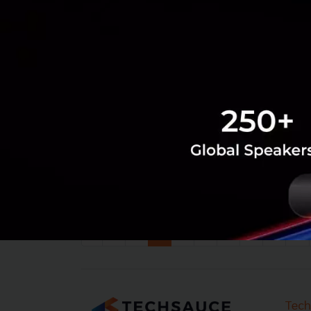
‹
1
2
3
4
5
6
7
8
...
Tech