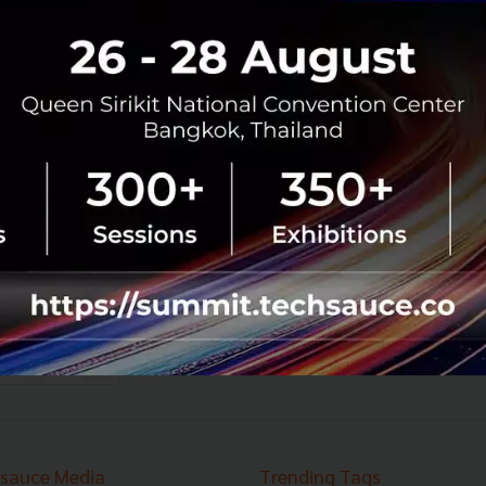
AI
ai
claude
Opus 5
anthropic
Claude แต่ละโมเดลต่างกันอย่างไร? เปิดผลวิจัย
Anthropic พร้อมวิธีเลือกใช้ให้เหมาะกับงาน
เวลาที่เราถามคำถามทั่วไปกับ AI คำตอบที่ได้มักไม่ได้มีแค่
ข้อมูลหรือเหตุผล แต่ยังมี ‘มุมมอง’ หรือ ‘ความเชื่อ’ บางอย่าง
ของ AI แฝงอยู่ด้วยเสมอ...
กรกฎาคม 27, 2026
| By
Techsauce Team
0
AI
ai
claude
anthropic
29
30
›
sauce Media
Trending Tags