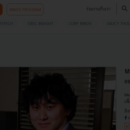
ร่วมงานกับเรา
INNOV PROGRAM
THTECH
EXEC INSIGHT
CORP INNOV
SAUCY THO
Me
แ
Me
เพ
สิ
0
AI