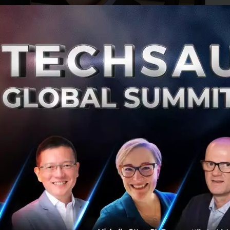
DeepMind สลายทีม AlphaFold เดินหน้า
ยุทธศาสตร์ใหม่ เลิกแก้โจทย์ยาก ๆ ทีละเรื่อง หันมาส
ร้าง AI ให้เป็นผู้ช่วยนักวิจัยแทน
Google DeepMind สลายทีม AlphaFold ที่คว้าโนเบลปี 2024
โยกนักวิจัยไปทำโครงการบน Gemini ขณะที่เกือบ 1 ใน 4 ลา
ออก และแกนนำอย่าง John Jumper ย้ายสู่ Anthropic