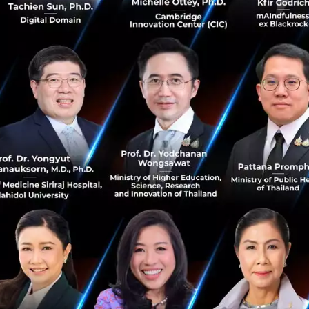
สะท้อนการปรับยุทธศาสตร์วิ...
กรกฎาคม 30, 2026
| By
Techsauce Team
0
AI
LLM
Gemini
Anthropic
AlphaFold
Gemini Spark ผู้ช่วย AI Agent ทำงานแทนเรา 24
ชั่วโมง เปิดให้คนไทยได้ทดลองใช้แล้ว เริ่มที่สมาชิก
Google AI Pro ก่อน
Google เปิดให้คนไทยลองใช้ Gemini Spark ผู้ช่วย AI Agent
ที่ทำงานแทนเรา 24 ชั่วโมงบนคลาวด์ เชื่อม Gmail-Docs-
Sheets รันได้พร้อมกัน 15 งาน เริ่มที่สมาชิก Google AI Pro
และ Ultra รองร...
กรกฎาคม 30, 2026
| By
Techsauce Team
0
AI
Gemini
Google
AI Agent
Thailand
จีนผลิต ‘เครื่องพิมพ์ชิป’ สำเร็จ แบบเดียวกับที่ ASML