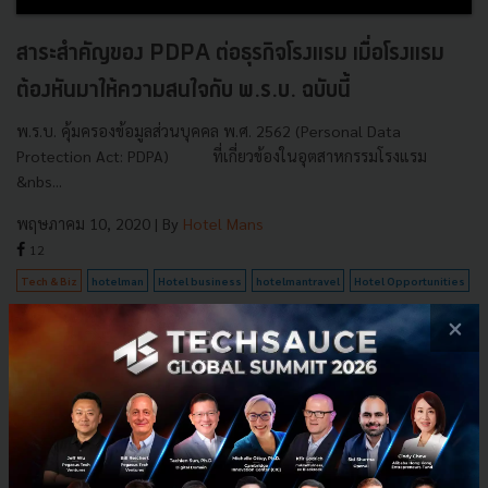
สาระสำคัญของ PDPA ต่อธุรกิจโรงแรม เมื่อโรงแรม
ต้องหันมาให้ความสนใจกับ พ.ร.บ. ฉบับนี้
พ.ร.บ. คุ้มครองข้อมูลส่วนบุคคล พ.ศ. 2562 (Personal Data
Protection Act: PDPA) ที่เกี่ยวข้องในอุตสาหกรรมโรงแรม
&nbs...
พฤษภาคม 10, 2020
| By
Hotel Mans
12
Tech & Biz
hotelman
Hotel business
hotelmantravel
Hotel Opportunities
×