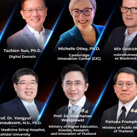
J.P. Morgan เปิดตัว Vi
อินโดนีเซียแล้ว
J.P. Morgan สถาบันการเงินยักษ์ให
นับเป็นแห่งที่ 2 ของโลกในการเปิด
ACCESS® OnlineSM ให้...
ตุลาคม 20, 2016
| By
Techsauce
0
News
FinTech
J.P.Morgan
Virtual B
Tiger Woods นักกอล์ฟระด