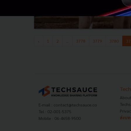
‹
1
2
...
3778
3779
3780
37
Tech
About
Techs
E-mail :
contact@techsauce.co
Privac
Tel : 02-001-5375
ส่งบ
Mobile : 06-4658-9500