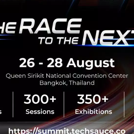
ตุลาคม 19, 2016
| By
Techsauce
0
News
PR News
Contest
FinTech
กรณีศึกษา: การนำ Blockch
Walmart
มาอีกภาคธุรกิจที่ขยับเข้ามาใช้เทคโ
ปลีกกำลังพัฒนาโครงการ Supply Chai
ตุลาคม 19, 2016
| By
Techsauce
0
News
China
Walmart
Blockchain