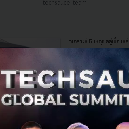
techsauce-team
วิเคราะห์ 5 เหตุผลสู่เบื้อ
อิสราเอล
แม้จะมีประชากรเพียง 8 ล้านคน แต
บริษัท และสามารถดึงดูดเงินร่วม
ของที่นี่ครอบคลุมตั้งแต...
ตุลาคม 21, 2016
| By
Techsauce
0
Tech & Biz
Israel
Israel