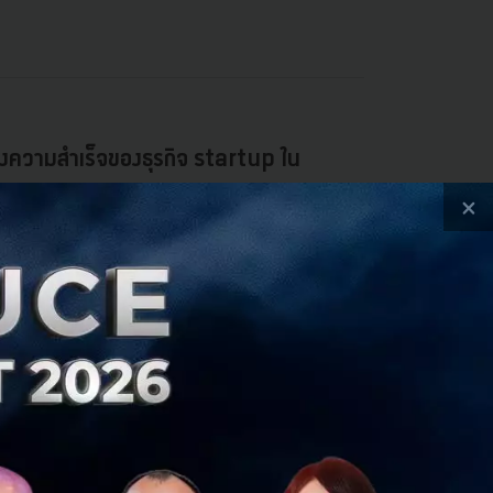
งหลังความสำเร็จของธุรกิจ startup ใน
×
่ประเทศอิสราเอลมีบริษัท startup มากกว่า 6,000
ลงทุนต่อคนได้มากกว่าประเทศใดๆ ในโลก startup scene
 Team