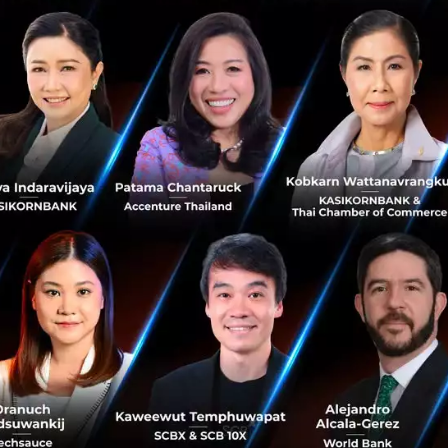
ธุรกิจในเครือของเขา
Tiger Woods นักกอล์ฟชื่อดังชาวอเม
หลากหลายด้านของเขา พร้อมนั่งตำแ
เพิ่งมีข่าวประ...
ตุลาคม 20, 2016
| By
Techsauce
0
News
TGR
TWF
Tiger Woods
ก.ล.ต. ร่วมกับ 7 หน่วยง
Challenge” ประกวดผลง
ก.ล.ต. กับ 7 หน่วยงานพันธมิตรร่ว
โครงการ "FinTech Challenge" เพื
การประกันภัย ชิงทุนกว...