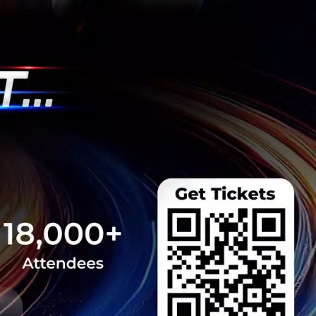
 Team
Government
The securities and exchange commission
ain มาใช้กับธุรกิจค้าหมูในจีนโดย
นโลยี Blockchain เมื่อ Walmart ยักษ์ใหญ่ด้านธุรกิจค้า
n ช่วยภาคธุรกิจค้าหมูในจีน......
 Team
Supply Chain