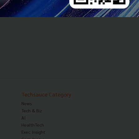
Techsauce Category
News
Tech & Biz
AI
HealthTech
Exec Insight