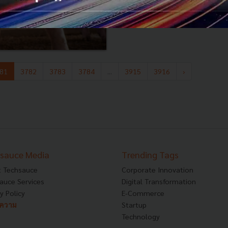
81
3782
3783
3784
...
3915
3916
›
sauce Media
Trending Tags
 Techsauce
Corporate Innovation
auce Services
Digital Transformation
y Policy
E-Commerce
ทความ
Startup
Technology