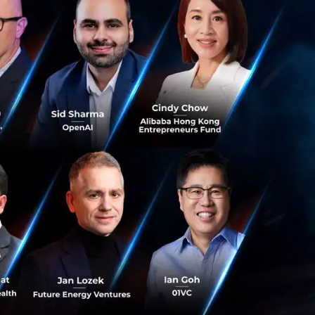
rtual Branch ธนาคารแบบไร้สาขาจริง ใน
ญ่ของสหรัฐฯ เปิดตัวสาขาแบบ Virtual ในอินโดนีเซีย
ตัวสาขาในรูปแบบดังกล่าว ภายใต้ชื่อ J.P. Morgan
 Team
ranch
ับโลกเข้าบริหาร TGR แบรนด์ใหม่ที่รวม