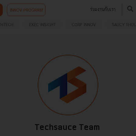
ร่วมงานกับเรา
INNOV PROGRAM
THTECH
EXEC INSIGHT
CORP INNOV
SAUCY THO
Techsauce Team