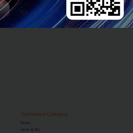
Techsauce Category
News
Tech & Biz