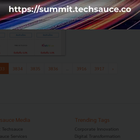
0
News
PR News
Dealcha!
Cashback
33
3834
3835
3836
...
3916
3917
›
sauce Media
Trending Tags
 Techsauce
Corporate Innovation
auce Services
Digital Transformation