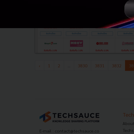
‹
1
2
...
3830
3831
3832
38
Tech
About
Techs
E-mail :
contact@techsauce.co