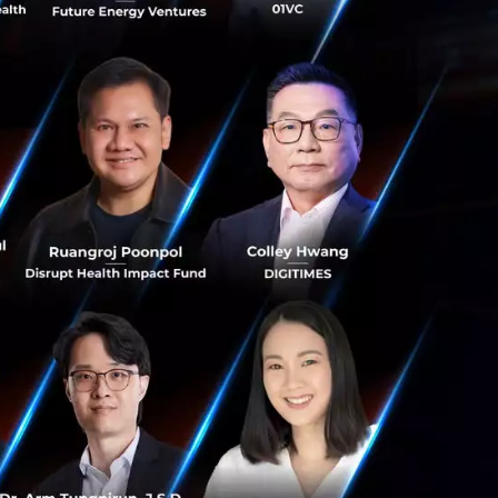
 HUBBA Thailand to launch series
kshops
rowdfunding platform curated for Thailand is
ttest co-working space to inspire the city’s
eam
iland
iola ร่วมกับ HUBBA Thailand จัด
ี่ย์