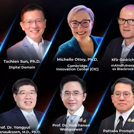
แอปฝีมือคนไทย Piggipo ช
คุณโดยอัตโนมัติ ได้เป็นเจ้
พร้อมให้บริการแล้ววันนี้! Piggipo 
ล้ำ "ระบบอัปเดตรายการใช้จ่ายอัตโ
โจทย์ผู้ใ...
มิถุนายน 11, 2016
| By
Techsauc
0
News
PR News
Startup
FinTech
p