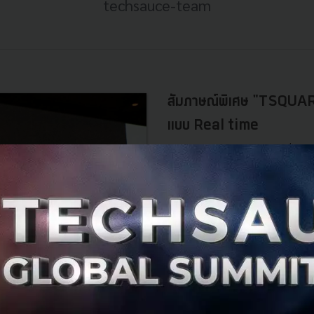
techsauce-team
สัมภาษณ์พิเศษ "TSQUARE
แบบ Real time
ในงาน AWS Summit 2016 ที่สิงคโป
Showcase บนเวทีใหญ่ และได้มีโอ
Assistant General Manager ของ..
มิถุนายน 12, 2016
| By
Techsauc
1
Tech & Biz
AWS
TSQUARE
Traffic