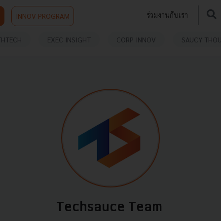
ร่วมงานกับเรา
INNOV PROGRAM
THTECH
EXEC INSIGHT
CORP INNOV
SAUCY THO
Techsauce Team