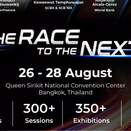
มิถุนายน 2016, แพลตฟอร์มคราวด์ฟ
working space ชื่อดังในประเทศไทย
สร้างสรรค์ได้หาทุนสนั...
มิถุนายน 10, 2016
| By
Techsauc
0
PR News
News
HUBBA
asiola
Cro
Dealcha! CashBack Site
ออนไลน์ที่ให้คุณได้เงินคืนเ
ดีลช่า (Dealcha) ช้อปได้ช้อปดี ได้เ
แรกในประเทศไทยที่เสนอเงินคืนให้ค
ออนไลน์ โดยเงินท...
มิถุนายน 10, 2016
| By
Techsauc