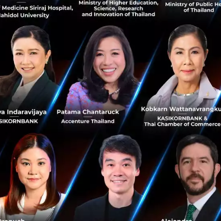
Asiola teams up with
of crowdfunding wor
Bangkok, June 2016 - the first c
joining forces with Bangkok’s ho
innovators and makers to g...
June 10, 2016
| By
Techsauce T
0
PR News
HUBBA
asiola
News
Tha
Crowd Funding 101: As
เวิร์คช็อปคราวด์ฟันดิ้งแบบซีร