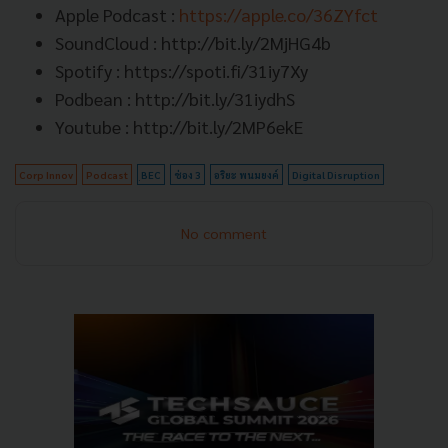
Apple Podcast :
https://apple.co/36ZYfct
SoundCloud : http://bit.ly/2MjHG4b
Spotify : https://spoti.fi/31iy7Xy
Podbean : http://bit.ly/31iydhS
Youtube : http://bit.ly/2MP6ekE
Corp Innov
Podcast
ฺBEC
ช่อง 3
อริยะ พนมยงค์
Digital Disruption
No comment