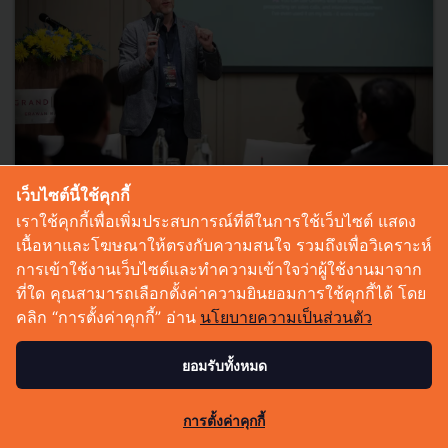
เว็บไซต์นี้ใช้คุกกี้
ถอดรหัส Growth Forum 2025: ทำไม 'จิตวิทยา' และ
เราใช้คุกกี้เพื่อเพิ่มประสบการณ์ที่ดีในการใช้เว็บไซต์ แสดง
'Mindfulness' ถึงสำคัญไม่แพ้ 'กลยุทธ์' ในยุค AI
เนื้อหาและโฆษณาให้ตรงกับความสนใจ รวมถึงเพื่อวิเคราะห์
ถอดรหัส Growth Forum 2025: ทำไม 'จิตวิทยา' และ 'Mindfulness'
การเข้าใช้งานเว็บไซต์และทำความเข้าใจว่าผู้ใช้งานมาจาก
ถึงสำคัญไม่แพ้ 'กลยุทธ์' ในยุค AI? สรุปประเด็นสำคัญจาก 3 Workshop
ที่ใด คุณสามารถเลือกตั้งค่าความยินยอมการใช้คุกกี้ได้ โดย
ผู้นำระดับโลก ทั้งการอ่านใจลูกค้าด้วย GRAMS กลยุทธ์ '...
คลิก “การตั้งค่าคุกกี้” อ่าน
นโยบายความเป็นส่วนตัว
พฤศจิกายน 11, 2025
| By
Techsauce Team
ยอมรับทั้งหมด
0
Corp Innov
ai
insight
marketing
Leadership
735
การตั้งค่าคุกกี้