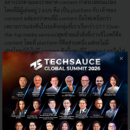
อย่างไรก็ตามมองว่าตลาด content กำลังเปลี่ยนแปลง
โดยที่มีผู้เล่นอยู่ 2 แบบ คือ เป็น platform กับ เจ้าของ
content แต่มองว่าคนที่มี content ถือไพ่เหนือกว่า
เพราะการแข่งขันในระดับกลุ่มที่เราเรียกว่า OTT (Over-
the-top media services)สุดท้ายแล้วสิ่งที่เราบริโภคก็คือ
content โดยที่ platform ก็คือส่วนหนึ่ง แต่จะไม่มี
ประโยชน์ถ้าไม่มี content ดังนั้นคนที่มี content จะถือไพ่
×
ที่เหนือกว่าในบางสถานการณ์
“ตัวอย่างที่ดีคือสิ่งที่ Disney กำลังทำอยู่ อยู่ในจุดเริ่มต้น
และน่าจับตามอง เพราะเขาคือยักษ์ใหญ่ที่มาจาก
traditional media แต่เขาจะสู้กลับ ส่งผลกับ platform ที่
เป็น OTT ผมกล้าบอกได้เลยว่าในอีก 2-3 ปี จะมี OTT บาง
รายที่ไปไม่รอด”