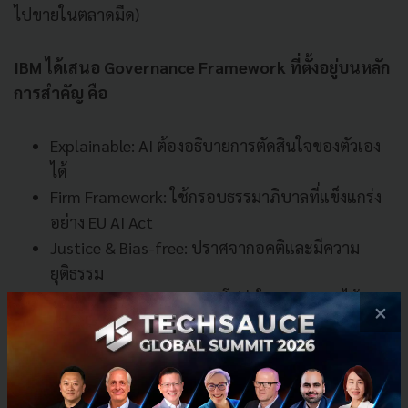
ไปขายในตลาดมืด)
IBM ได้เสนอ Governance Framework ที่ตั้งอยู่บนหลัก
การสำคัญ คือ
Explainable: AI ต้องอธิบายการตัดสินใจของตัวเอง
ได้
Firm Framework: ใช้กรอบธรรมาภิบาลที่แข็งแกร่ง
อย่าง EU AI Act
Justice & Bias-free: ปราศจากอคติและมีความ
ยุติธรรม
Transparency & Privacy: โปร่งใส ตรวจสอบได้ และ
×
เคารพความเป็นส่วนตัว
ด้าน คุณวัตสัน (AWS) ได้ชี้ให้เห็นถึงความท้าทายเชิง
เทคนิคอย่าง Hallucination (การที่ AI สร้างข้อมูลที่ผิด