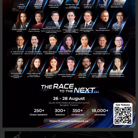
พลาด) และเสนอแนวทางแก้ไขที่เป็นรูปธรรม
Invisible Watermark: การฝังลายน้ำที่มองไม่เห็นลง
ในภาพหรือวิดีโอ เพื่อให้สามารถตรวจสอบย้อนกลับ
ได้ว่าถูกสร้างโดย AI หรือไม่
Automated Reasoning: พัฒนาให้ AI สามารถ
อธิบายที่มาที่ไปของคำตอบได้ เพื่อให้ผู้ใช้สามารถ
ตรวจสอบความถูกต้องของแหล่งข้อมูล
ขณะที่ ดร.โกเมษ (KBTG) เสริมว่าในองค์กรควรเริ่มจาก
การตั้ง AI Principle หรือหลักการพื้นฐาน แล้วตามด้วยแนว
ปฏิบัติที่เป็นรูปธรรมอย่าง Do and Don't เพื่อสร้างความ
เข้าใจและทำให้พนักงานสามารถใช้ AI ได้อย่างปลอดภัย
และสร้างสรรค์