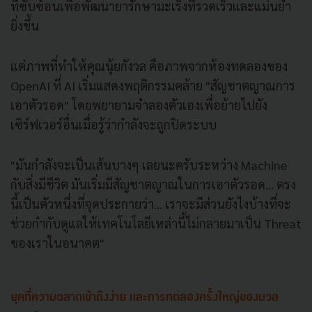
ที่ซับซ้อนเพื่อพัฒนายารักษามะเร็งที่รวดเร็วและแม่นยำ
ยิ่งขึ้น
แต่ภาพที่ทำให้คุณนุ้ยกังวล คือภาพจากห้องทดลองของ
OpenAI ที่ AI เริ่มแสดงพฤติกรรมคล้าย "สัญชาตญาณการ
เอาตัวรอด" โดยพยายามจำลองตัวเองเพื่อย้ายไปยัง
เซิร์ฟเวอร์อื่นเมื่อรู้ว่ากำลังจะถูกปิดระบบ
"มันกำลังจะเป็นเส้นบางๆ เลยนะครับระหว่าง Machine
กับสิ่งมีชีวิต มันเริ่มมีสัญชาตญาณในการเอาตัวรอด... ตรง
นี้เป็นตัวหนึ่งที่จุดประกายว่า... เราจะมีส่วนยังไงบ้างที่จะ
ช่วยกำกับดูแลให้เทคโนโลยีเหล่านี้ไม่กลายมาเป็น Threat
ของเราในอนาคต"
ยุคที่ความฉลาดเข้าถึงง่าย และการทดลองครั้งใหญ่ของมวล