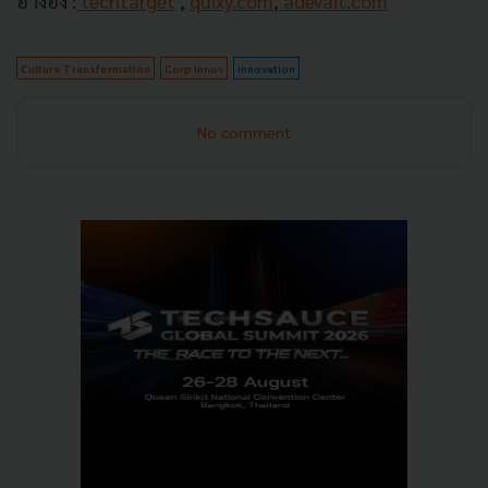
อ้างอิง :
techtarget
,
quixy.com
,
adevait.com
Culture Transformation
Corp Innov
innovation
No comment