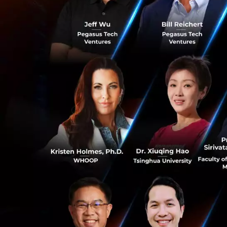
นายเกรียงไกร เธี
ปรึกษาทางธุรกิจเ
0
โลกซึ่งมีความเกี่ย
อาหารและพลังงาน 
โลก และแรงกดดันด้