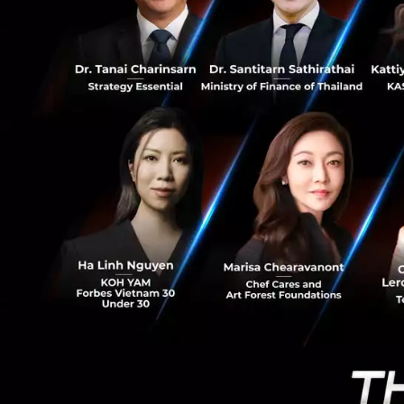
ของเอเปค นั่นคือกา
21
เพื่อความมั่งคั่ง
ผ่านการประชุมใหญ่ม
ที่ กรุงเทพฯ ประเ
ณ วันนี้เราสามารถก
แนวทาง นั่นคือ “กา
สำหรับการเติบโตอย่
ยั่งยืน, การบูรณาก
อำนวยผ่านการทำให
ในลำดับต่อไป”