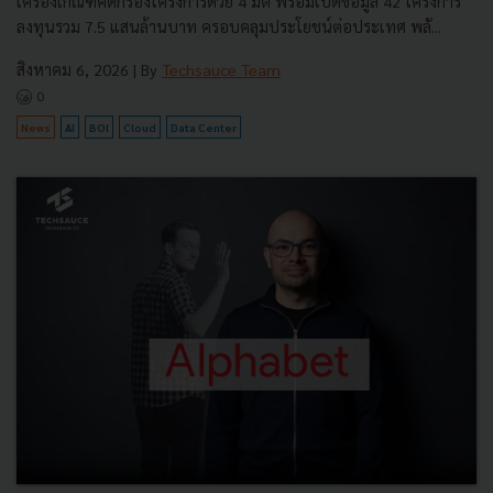
เครื่องเกณฑ์คัดกรองโครงการด้วย 4 มิติ พร้อมเปิดข้อมูล 42 โครงการ
ลงทุนรวม 7.5 แสนล้านบาท ครอบคลุมประโยชน์ต่อประเทศ พลั...
สิงหาคม 6, 2026
| By
Techsauce Team
0
News
AI
BOI
Cloud
Data Center