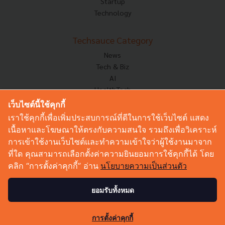
Startup
Technology
Techsauce Category
News
Tech & Biz
AI
HealthTech
Exec Insight
เว็บไซต์นี้ใช้คุกกี้
Corp Innov
เราใช้คุกกี้เพื่อเพิ่มประสบการณ์ที่ดีในการใช้เว็บไซต์ แสดง
Saucy Thoughts
เนื้อหาและโฆษณาให้ตรงกับความสนใจ รวมถึงเพื่อวิเคราะห์
Based On
การเข้าใช้งานเว็บไซต์และทำความเข้าใจว่าผู้ใช้งานมาจาก
Sustainable
ที่ใด คุณสามารถเลือกตั้งค่าความยินยอมการใช้คุกกี้ได้ โดย
Videos
คลิก “การตั้งค่าคุกกี้” อ่าน
นโยบายความเป็นส่วนตัว
Podcast
Startup Guide
ยอมรับทั้งหมด
99
© Copyright 2026 :
Techsauce All rights reserved.
การตั้งค่าคุกกี้