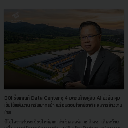
BOI รื้อเกณฑ์ Data Center ชู 4 มิติดันไทยสู่ฮับ AI ยั่งยืน คุม
เข้มใช้พลังงาน ทรัพยากรน้ำ พร้อมตอบโจทย์ชาติ และการจ้างงาน
ไทย
บีโอไอขานรับระเบียบใหม่คุมดาต้าเซ็นเตอร์ตามมติ ครม. เดินหน้ายก