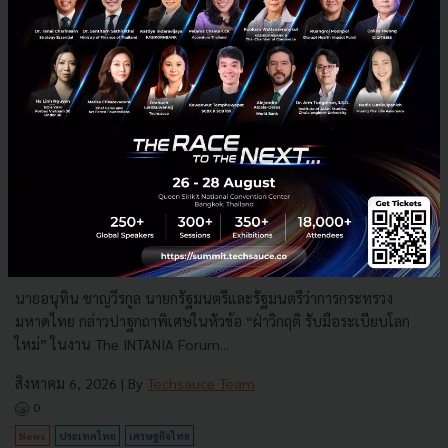
3 เรื่องที่ประเทศไทยต้อง Focus สร้างคน–นวัตกรรม–ปฏิรูป
ระบบราชการ เพื่อยกระดับขีดความสามารถประเทศ
นายอนุทิน ชาญวีรกูล นายกรัฐมนตรีและรัฐมนตรีว่าการกระทรวง
มหาดไทย กล่าวปาฐกถาพิเศษในหัวข้อ “ฝ่าวิกฤติ รับมือระเบียบโลก
ใหม่” ในงาน The INTANIA Forum...
สิงหาคม 6, 2026
| By
Techsauce Team
0
News
ประเทศไทย
เศรษฐกิจไทย