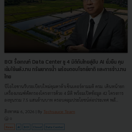
BOI รื้อเกณฑ์ Data Center ชู 4 มิติดันไทยสู่ฮับ AI ยั่งยืน คุม
เข้มใช้พลังงาน ทรัพยากรน้ำ พร้อมตอบโจทย์ชาติ และการจ้างงาน
ไทย
บีโอไอขานรับระเบียบใหม่คุมดาต้าเซ็นเตอร์ตามมติ ครม. เดินหน้ายก
เครื่องเกณฑ์คัดกรองโครงการด้วย 4 มิติ พร้อมเปิดข้อมูล 42 โครงการ
ลงทุนรวม 7.5 แสนล้านบาท ครอบคลุมประโยชน์ต่อประเทศ พลั...
สิงหาคม 6, 2026
| By
Techsauce Team
0
News
AI
BOI
Cloud
Data Center