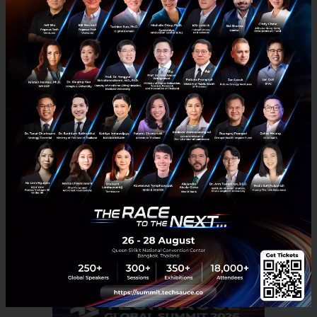
Apply now:
https://shorturl.at/iuyfw
More info:
https://shorturl.at/wXJYe
Contact info:
aiei@cmkl.ac.th
, +66 61 394 2500
News
etda
unesco
Beyond Green AI
cmkl-university
No comment