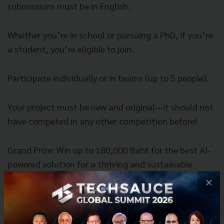
submissions must be in English.
Whether you’re in school or pursuing a PhD, if you’re
a student, you’re eligible to join.
Participate individually or in teams (up to 5 people).
Your project must be new and original—it should not
have competed in any other competition before!
Grand Prize: Win up to 180,000 Baht for the best AI-
powered solution for a thriving and sustainable
future!
×
Round 1: Submission Deadline: 𝐀𝐩𝐫𝐢𝐥 𝟏𝟖, 𝟐𝟎𝟐𝟓