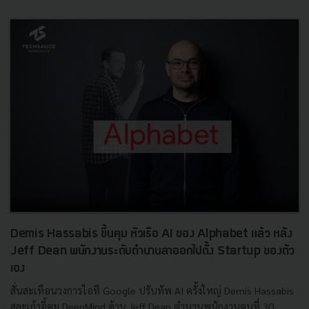
Demis Hassabis ขึ้นคุม หัวเรือ AI ของ Alphabet แล้ว หลัง
Jeff Dean พนักงานระดับตำนานลาออกไปตั้ง Startup ของตัว
เอง
สั่นสะเทือนวงการไอที Google ปรับทัพ AI ครั้งใหญ่ Demis Hassabis
สละเก้าอี้คุม DeepMind ด้าน Jeff Dean ตำนานพนักงานคนที่ 30