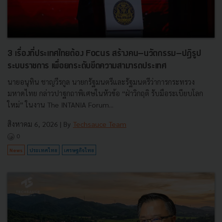
3 เรื่องที่ประเทศไทยต้อง Focus สร้างคน–นวัตกรรม–ปฏิรูป
ระบบราชการ เพื่อยกระดับขีดความสามารถประเทศ
นายอนุทิน ชาญวีรกูล นายกรัฐมนตรีและรัฐมนตรีว่าการกระทรวง
มหาดไทย กล่าวปาฐกถาพิเศษในหัวข้อ “ฝ่าวิกฤติ รับมือระเบียบโลก
ใหม่” ในงาน The INTANIA Forum...
สิงหาคม 6, 2026
| By
Techsauce Team
0
News
ประเทศไทย
เศรษฐกิจไทย