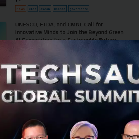
News
etda
asean
unesco
governance
UNESCO, ETDA, and CMKL Call for
Innovative Minds to Join the Beyond Green
AI Competition for a Sustainable Future
The AI Engineering Institute, under CMKL University, in
collaboration with UNESCO and ETDA, is thrilled to
present the Beyond Green AI for a Thriving Future Pitch
Competition 2025!...
March 31, 2025
| By
Techsauce Team
0
News
etda
cmkl
unesco
beyond-green-ai
CMKL University ร่วมกับ UNESCO และ ETDA
เชิญชวนประลองไอเดียในการแข่งขัน Beyond Green
AI กับภารกิจรักษ์โลก
AI กับภารกิจรักษ์โลก: เทคโนโลยี AI จะช่วยสิ่งแวดล้อมได้จริง