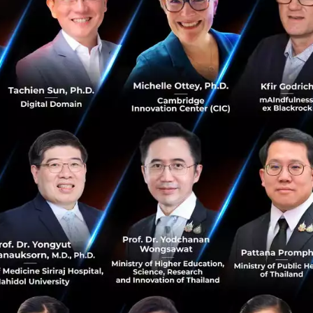
ไหม? เปิดรับสมัครแล้ว! การแข่งขัน Beyond Green AI for a
Thriving Future Pitch Competition 2025...
มีนาคม 31, 2025
| By
Techsauce Team
0
News
etda
unesco
Beyond Green AI
cmkl-university
UNESCO ร่วมมือ Tencent จัดแข่งขัน TechCul
Ideathon รวมนวัตกรรมรุ่นใหม่และวัฒนธรรม
UNESCO ร่วมมือ Tencent ประเดิมความร่วมมือในกิจกรรม
ประชันไอ TechCul Ideathon ชูโครงการประกวดที่รวม
นวัตกรรมรุ่นใหม่ด้านเทคโนโลยี และวัฒนธรรม เพื่อร่วมกันเอา
ชนะความท้าทายต่างๆ ในแวดวง...
มกราคม 27, 2021
| By
Techsauce Team
41
PR News
UNESCO
Tencent
TechCul Ideathon