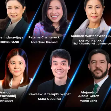
Huawei เผยวิสัยทัศน์ พร้อมขับเคลื่อนความเสมอภาค
ด้วยการยกระดับคุณภาพการศึกษาด้วยเทคโนโลยี
คุณเคน หู รองประธานกรรมการบริหารของหัวเว่ยเผยวิสัย
ทัศน์และแผนการดำเนินงานด้านการศึกษา ผ่านเว็บไซต์ภายใต้
หัวข้อ Global Education Webinar ย้ำ “การเชื่อมต่อโรงเรียน
และการพัฒนาทักษะคือ...
กรกฎาคม 3, 2020
| By
Techsauce Team
15
PR News
UNESCO
Huawei
Education
Global Education Webinar
Helping Journalists to Get the Most out of
Twitter #ThankAJournalist
Helping Journalists to Get the Most out of Twitter
#ThankAJournalist to show appreciation for journalism
and storytelling....
May 8, 2020
| By
Techsauce Team
1