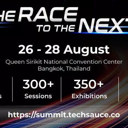
PR News
UNESCO
twitter
ThankAJournalist
Twitter ผนึก UNESCO สร้างอีโมจิรูปแบบพิเศษ
ผ่านแฮชแท็กหนุนวันเสรีภาพสื่อมวลชนโลก
เพื่อเป็นการรำลึกถึงวันเสรีภาพสื่อมวลชนโลกทวิตเตอร์ร่วมกับ
องค์การยูเนสโก @UNESCO ในการขอบคุณสื่อมวลชนด้วยการ
ติดแฮชแท็ก #ThankAJournalist และได้จัดทำอีโมจิรูปแบบ
พิเศษเพื่อร่วมเฉลิมฉ...
พฤษภาคม 7, 2020
| By
Techsauce Team
9
PR News
unesco
twitter
World Press Freedom Day
ททท. ร่วมกับ expedia group และ UNESCO ร่วม
ลงนาม MOU ผลักดันการท่องเที่ยวไทยให้ยั่งยืน
ททท. ร่วมกับ expedia group และ UNESCO เปิดตัวปฏิญญา
UNESCO เพื่อการท่องเที่ยวอย่างยั่งยืน ประเทศไทยนำร่อง