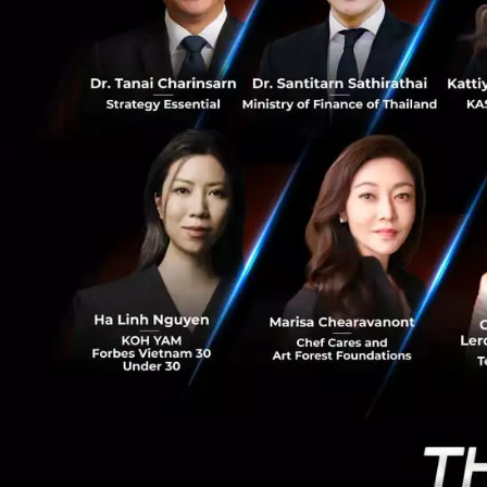
3.2K
อีกสิ่งหนึ่งที่น่า
วงจรปิดนับหมื่นตั
หรือ Codename ว่า
ระดมทุน ซึ่งคาดว่
โดยตำรวจระบุว่าสาม
สงสัยที่อยู่ใน Black
ตรวจจับนักเคลื่อนไ
ปกครองตนเองซินเจี