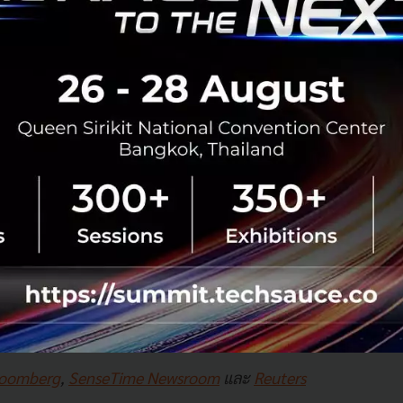
่าเทคโนโลยีเป็นสิ่งที่จำเป็นและถูกนำไปใช้งานในรูปแบบที่แตกต่างไ
เทศ โดยแหล่งข้อมูลสำคัญที่จะช่วยเทรนระบบตรวจจับใบห
นได้ดียิ่งขึ้นก็จะมาจากหน่วยงานตำรวจของจีน วีดีโอจากกล้อ
งในจีนนั่นเอง
ต่อความเป็นส่วนตัวอย่างแน่นอน เพราะเจ้าหน้าที่ที่อำนาจเกี่ยว
ได้” Xu Li กล่าว
ก่อตั้ง Breyer Capital ซึ่งเป็น Indirect Investor ของ SenseTi
ในประเทศจีนมีความได้เปรียบในเรื่องของระบบตรวจจับใบหน้า
ะในสหรัฐอเมริกาและบางพื้นที่ในสหภาพยุโรป (EU) ยังมีข้อจำ
ให้สุดยอดเทคโนโลยีตรวจจับบางอย่างในโลก เห็นได้แค่ที่ในจีนเ
loomberg
,
SenseTime Newsroom
และ
Reuters