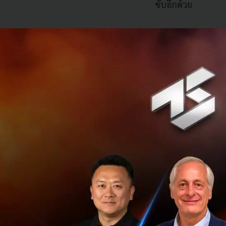
ขับอีกด้วย
ข้อมูลจาก
CB Insig
บริษัทสูงที่สุดในโ
ซึ่งการเติบโตของบร
เป็นศูนย์กลางด้านน
นอกจากนี้ SenseTi
AR (Augmented Real
ความเข้มแข็งในระ
“เรากำลังมองหาเส้น
และเร่งสร้าง Infra
ซึ่งบริษัทนี้กลับมา