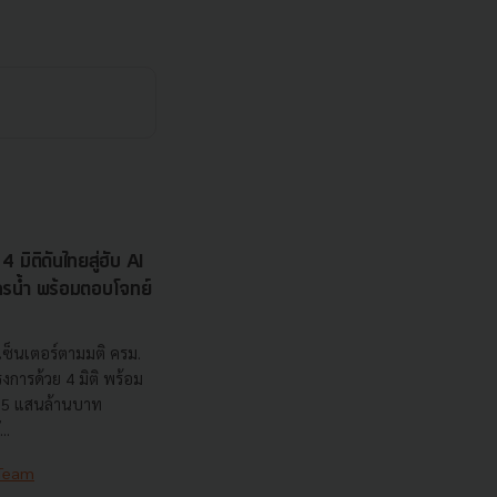
 มิติดันไทยสู่ฮับ AI
ยากรน้ำ พร้อมตอบโจทย์
เซ็นเตอร์ตามมติ ครม.
งการด้วย 4 มิติ พร้อม
7.5 แสนล้านบาท
..
 Team