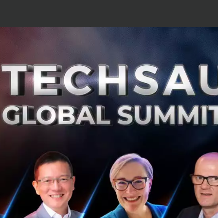
ht
ระบุว่าบริษัทดังกล่าวเป็นสตาร์ทอัพด้านปัญญาประดิษฐ์ หรือ 
ลก หลังจากได้รับเงินลงทุนจาก Alibaba ไป
ิษัทด้าน AI ในจีนก็เป็นไปตามที่
รัฐบาลจีน
ประกาศแผนพัฒนาด้า
วัตกรรมด้าน AI ในปี 2030 อีกด้วย
me ยังเตรียมขอเงินลงทุนเพื่อพัฒนารถยนต์ไร้คนขับ (Autono
ity) รวมถึงเพื่อเป็นค่าใช้จ่ายสำหรับจ้างกลุ่มคนที่ความสาม
บบคอมพิวเตอร์
ทางไปสู่กลยุทธ์ใหม่ ๆ อยู่ นี่จึงเป็นเหตุผลว่าทำไมเราต้องก
structure ต่าง ๆ ต่อไป” Xu Li ผู้ก่อตั้ง SenseTime กล่าวในบ
มีรายได้ในปี 2017 โดยใน 3 ปีที่ผ่านมารายได้เฉลี่ยเติบโตสูงถึง