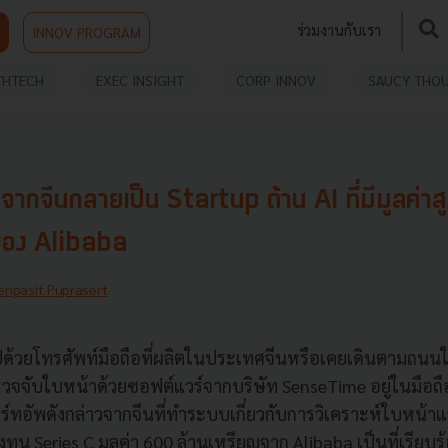
ร่วมงานกับเรา
INNOV PROGRAM
THTECH
EXEC INSIGHT
CORP INNOV
SAUCY THO
กจีนกลายเป็น Startup ด้าน AI ที่มีมูลค่าสู
ของ Alibaba
enpasit Puprasert
ูปด้วยโทรศัพท์มือถือที่ผลิตในประเทศจีนหรือเคยเดินตามถน
รวจจับใบหน้าด้วยซอฟต์แวร์จากบริษัท SenseTime อยู่ในมือถือ
ตาร์ทอัพดังกล่าวจากจีนที่ทำระบบเกี่ยวกับการวิเคราะห์ใบหน
ทุน Series C มูลค่า 600 ล้านเหรียญจาก Alibaba เป็นที่เรียบร