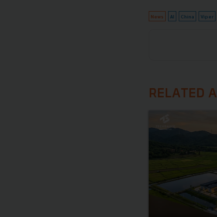
News
AI
China
Viper
RELATED A