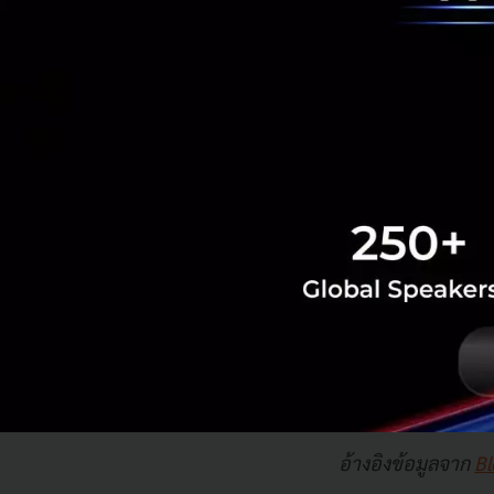
ซึ่ง Xu Li ก็เชื่อว
อำนาจในแต่ละประ
SenseTime ให้ทำงา
หน้าที่ของ 40 เมือ
“ระบบนี้ไม่มีผลต่อ
เข้าถึงระบบดังกล่าว
ส่วน Jim Breyer ผู้
IDG โดยกล่าวว่า “
recognition) เพรา
เป็นส่วนตัว ซึ่งทำ
อ้างอิงข้อมูลจาก
B