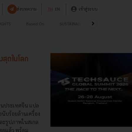
ส่งบทความ
TH
EN
เข้าสู่ระบบ
UGHTS
Based On
SUSTAINABLE
VIDEOS
P
งสุดในโลก
นในประเทศจีน แปล
นับร้อยล้านเครื่อง
้าและรูปภาพในสเกล
้อยแล้ว พร้อม