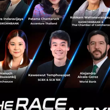
Photo: Thomas Peter, REUTERS
สนใจ คือ สตาร์ทอัพด้าน AI รายนี้กำลังพัฒนาแพลตฟอร์มที่ดึงเอา
วเพื่อใช้ในการสอดส่องประชาชน (Mass Surveillance) มีชื่อแ
 “Viper” โดยแหล่งข่าวของ Bloomberg ระบุว่าบริษัทอยู่ใน
าจำนวนเงินลงทุนจะมีมูลค่ามากกว่า 4,500 ล้านบาท
ารถใช้ Viper เพื่อติดตามเหตุด่วนเหตุร้ายและอุบัติเหตุ รวมไ
list ได้อีกด้วย ในขณะที่ผู้ที่แนวคิดเสรีนิยม (Liberal) ก็ระบุว่
หว (Activists) และ
กดขี่ชนกลุ่มน้อย
เช่น ชนกลุ่มน้อยที่อยู่
ยงอุยกูร์