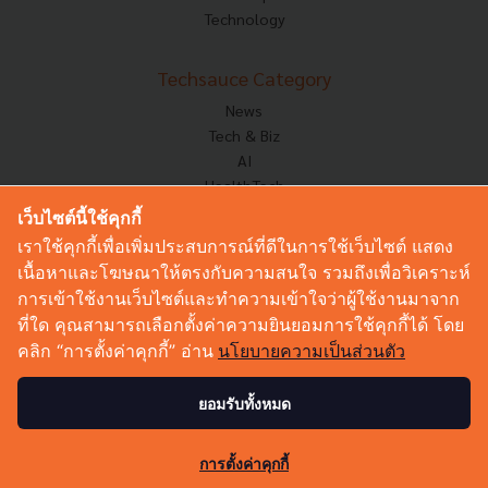
Technology
Techsauce Category
News
Tech & Biz
AI
HealthTech
Exec Insight
เว็บไซต์นี้ใช้คุกกี้
Corp Innov
เราใช้คุกกี้เพื่อเพิ่มประสบการณ์ที่ดีในการใช้เว็บไซต์ แสดง
Saucy Thoughts
เนื้อหาและโฆษณาให้ตรงกับความสนใจ รวมถึงเพื่อวิเคราะห์
Based On
การเข้าใช้งานเว็บไซต์และทำความเข้าใจว่าผู้ใช้งานมาจาก
Sustainable
ที่ใด คุณสามารถเลือกตั้งค่าความยินยอมการใช้คุกกี้ได้ โดย
Videos
คลิก “การตั้งค่าคุกกี้” อ่าน
นโยบายความเป็นส่วนตัว
Podcast
Startup Guide
ยอมรับทั้งหมด
© Copyright 2026 :
Techsauce All rights reserved.
การตั้งค่าคุกกี้