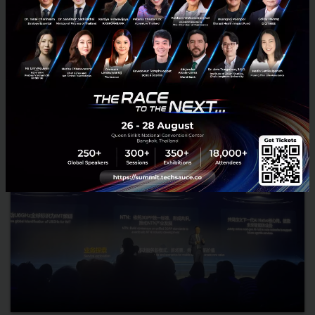
2026, introducing Token Monetization, 5G-Advanced, and AI-
centric networks to help operators unlock new revenue opp...
June 25, 2026
| By
Techsauce Team
0
News
huawei
telecom
mwc-shanghai-2026