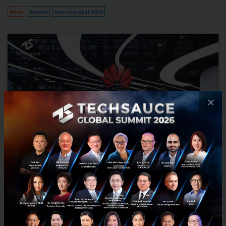
News
huawei
mwc-shanghai-2026
×
Huawei Unveils a New Vision for Telecom: From
Selling Connectivity to Monetizing AI
Huawei unveils its vision for AI-powered telecom at MWC Shanghai