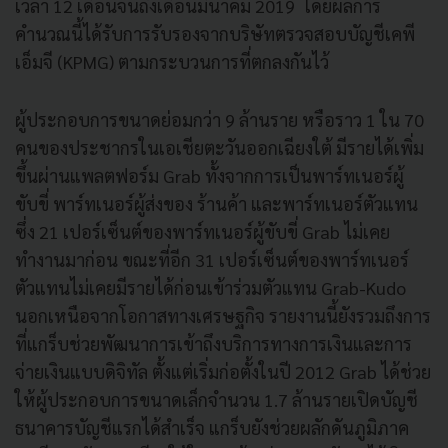
เวลา 12 เดือนจนถึงเดือนมีนาคม 2019 โดยผลการ
คำนวณนี้ได้รับการรับรองจากบริษัทตรวจสอบบัญชีเคพี
เอ็มจี (KPMG) ตามกระบวนการที่ตกลงกันไว้
ผู้ประกอบการขนาดย่อมกว่า 9 ล้านราย หรือราว 1 ใน 70
คนของประชากรในเอเชียตะวันออกเฉียงใต้ มีรายได้เพิ่ม
ขึ้นผ่านแพลตฟอร์ม Grab ทั้งจากการเป็นพาร์ทเนอร์ผู้
ขับขี่ พาร์ทเนอร์ผู้ส่งของ ร้านค้า และพาร์ทเนอร์ตัวแทน
ซึ่ง 21 เปอร์เซ็นต์ของพาร์ทเนอร์ผู้ขับขี่ Grab ไม่เคย
ทำงานมาก่อน ขณะที่อีก 31 เปอร์เซ็นต์ของพาร์ทเนอร์
ตัวแทนไม่เคยมีรายได้ก่อนเข้าร่วมตัวแทน Grab-Kudo
นอกเหนือจากโอกาสทางเศรษฐกิจ รายงานนี้ยังรวมถึงการ
ที่แกร็บช่วยพัฒนาการเข้าถึงบริการทางการเงินและการ
จ่ายเงินแบบดิจิทัล ตั้งแต่เริ่มก่อตั้งในปี 2012 Grab ได้ช่วย
ให้ผู้ประกอบการขนาดเล็กจำนวน 1.7 ล้านรายเปิดบัญชี
ธนาคารบัญชีแรกได้สำเร็จ แกร็บยังช่วยผลักดันภูมิภาค