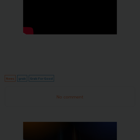
News
grab
Grab For Good
No comment