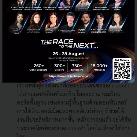
การรับรองจากไมโครซอฟท์ โดยคาดว่าจะมีมหา
วิทยาลัยอื่นๆ ในเอเชียตะวันออกเฉียงใต้เข้าร่วมเพิ่ม
ขึ้นภายใน 6 เดือนหลังจากนี้
สนับสนุนพาร์ทเนอร์ผู้ขับขี่และครอบครัวให้ประสบ
ความสำเร็จในยุคเศรษฐกิจดิจิทัล ด้วยการพัฒนาทักษะ
ดิจิทัล
Grab จะสนับสนุนให้พาร์ทเนอร์ผู้ขับขี่ สามารถเข้า
เรียนหลักสูตรพัฒนาทักษะออนไลน์ของ Microsoft
ได้ผ่านแอปพลิเคชันแกร็บ โดยจะสามารถเรียน
คอร์สพื้นฐาน เช่นความรู้พื้นฐานด้านคอมพิวเตอร์
การใช้อินเทอร์เน็ตและซอฟต์แวร์ต่างๆ ที่ช่วยให้
งานมีประสิทธิภาพมากขึ้น หลังจากจบแล้ว จะได้รับ
ประกาศนียบัตรจาก Microsoft โดยไม่เสียค่าใช้จ่าย
ใดๆ