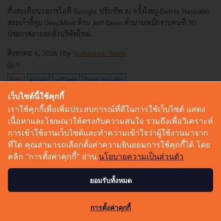
สั่นสะเทือนวงการไอที Google ปรับทัพ AI ครั้งใหญ่ Demis Hassabis
สละเก้าอี้คุม DeepMind ด้าน Jeff Dean ตำนานพนักงานคนที่ 30
ประกาศลาออกตั้งบริษัทใหม่...
สิงหาคม 6, 2026
| By
Techsauce Team
0
News
google
Jeff Dean
Demis Hassabis
เว็บไซต์นี้ใช้คุกกี้
เราใช้คุกกี้เพื่อเพิ่มประสบการณ์ที่ดีในการใช้เว็บไซต์ แสดง
เนื้อหาและโฆษณาให้ตรงกับความสนใจ รวมถึงเพื่อวิเคราะห์
การเข้าใช้งานเว็บไซต์และทำความเข้าใจว่าผู้ใช้งานมาจาก
ที่ใด คุณสามารถเลือกตั้งค่าความยินยอมการใช้คุกกี้ได้ โดย
คลิก “การตั้งค่าคุกกี้” อ่าน
นโยบายความเป็นส่วนตัว
E-mail :
contact@techsauce.co
Tel : 02-001-5375
ยอมรับทั้งหมด
Mobile : 06-4658-9500
103
การตั้งค่าคุกกี้