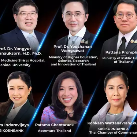
าวว่า “การชะลอตัวอย่างรุนแรงของเศรษฐกิจโลก รวมทั้งมาต
รแพร่ระบาดของโควิด-19 ได้ส่งผลให้กิจกรรมทางเศรษฐกิจห
สาหกรรมการท่องเที่ยวและการบริการ เป็นที่คาดการณ์ว่าเ
ี่สุดในปี 2563”
ีความสำคัญเชิงระบบ กรุงศรีได้ออกมาตรการช่วยเหลือลูกค้าอย่
การเงินแก่กลุ่มลูกค้าธุรกิจและลูกค้ารายย่อยที่ประสบปัญหากา
ให้สินเชื่อภายใต้มาตรการช่วยเหลือลูกค้าของกรุงศรีอยู่ที่ป
งได้ให้ความช่วยเหลือแก่ลูกค้ารายย่อย 1,792,820 ราย และลูกค้า
 ได้รับผลกระทบมากที่สุดในกลุ่มลูกค้าธุรกิจ ซึ่งนอกเหนือจากการ
แล้ว ธนาคารได้ให้ความช่วยเหลือลูกค้า SME กว่า 5,700 รายด้
 ล้านบาท เพื่อช่วยเสริมสภาพคล่องภายใต้โครงการสินเชื่อดอ
ละธนาคารออมสิน”
กิจในปี 2563
นายอาคิตะกล่าวว่า “แม้ว่ารัฐบาลไทยสามารถ
สโควิด-19 ได้อย่างมีประสิทธิภาพ รวมทั้งได้เปิดระบบเศรษฐก