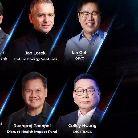
รการล็อคดาวน์ใน
ดตัวลงอย่างรุนแรง
ศรษฐกิจไทยจะเผชิญ
างต่อเนื่อง เพื่อ
รเงิน ณ วันที่ 30
ระมาณ 29% ของเงิน
ธุรกิจ 36,490 ราย
ให้ความช่วยเหลือ
วยวงเงินสินเชื่อ
กเบี้ยต่ำของธนาคาร
ควบคุมการแพร่
ิจแบบค่อยเป็นค่อย