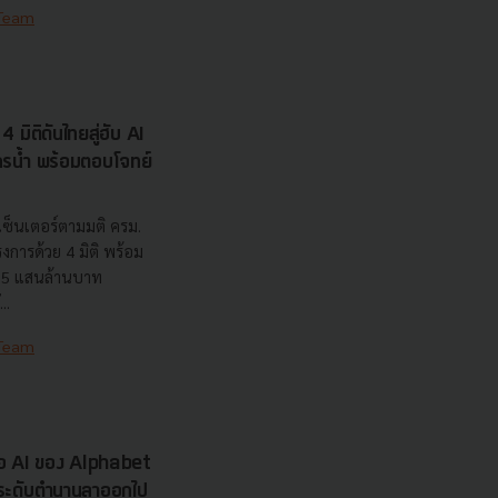
 Team
 มิติดันไทยสู่ฮับ AI
ยากรน้ำ พร้อมตอบโจทย์
เซ็นเตอร์ตามมติ ครม.
งการด้วย 4 มิติ พร้อม
7.5 แสนล้านบาท
..
 Team
รือ AI ของ Alphabet
นระดับตำนานลาออกไป