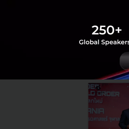
News
banking
krungsri
RELATED A