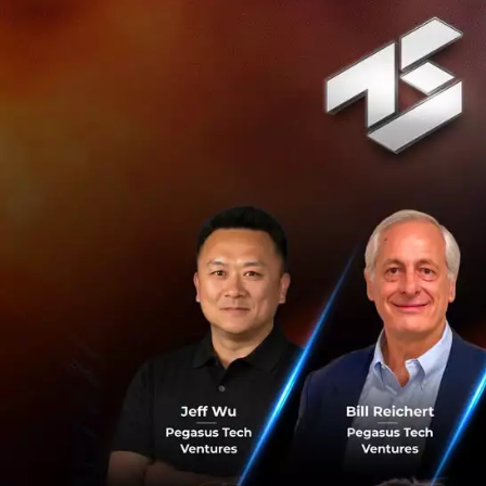
ในช่วงครึ่งป
รายได้ที่มิใช่
เนื่องจากไม่
ลงของรายได้ค
ซบเซาตามสภาว
2562 รายได้ท
อัตราส่วนค่าใ
ดำเนินงานตาม
จ่าย
เชิงรุกเพื่อ
อัตราส่วนสินเ
ณ สิ้นเดือนธ
อัตราส่วนเงิน
ณ สิ้นเดือนธ
อัตราส่วนเงิน
นายเซอิจิโระ อาค