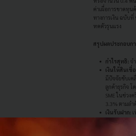
หรือจำนวน 0.4 พัน
ค่าเผื่อการขาดทุน
ทางการเงิน ฉบับที
หดตัวรุนแรง
สรุปผลประกอบการ
กำไรสุทธิ:
จำ
เงินให้สินเชื่
มีปัจจัยขับเ
ลูกค้าธุรกิจ 
SME ในช่วงครึ
3.3% ตามลำดั
เงินรับฝาก:
เ
2562
สอดคล้
ส่วนต่างอัตร