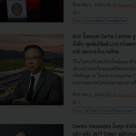
สิงหาคม 6, 2026
| By
Techsauce
0
News
ประเทศไทย
เศรษฐกิจไทย
BOI รื้อเกณฑ์ Data Center ชู 4
ยั่งยืน คุมเข้มใช้พลังงาน ทรัพ
ชาติ และการจ้างงานไทย
บีโอไอขานรับระเบียบใหม่คุมดาต้า
เดินหน้ายกเครื่องเกณฑ์คัดกรองโคร
เปิดข้อมูล 42 โครงการ ลงทุนรวม 
ครอบคลุมประโยชน์ต่อประเทศ พลั.
สิงหาคม 6, 2026
| By
Techsauce
0
News
AI
BOI
Cloud
Data Center
Demis Hassabis ขึ้นคุม หัวเ
แล้ว หลัง Jeff Dean พนักงา