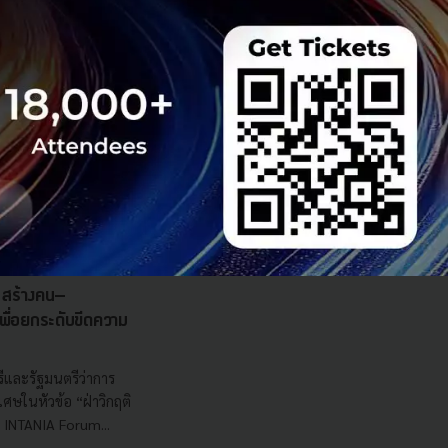
s สร้างคน–
พื่อยกระดับขีดความ
ีและรัฐมนตรีว่าการ
ษในหัวข้อ “ฝ่าวิกฤติ
 INTANIA Forum...