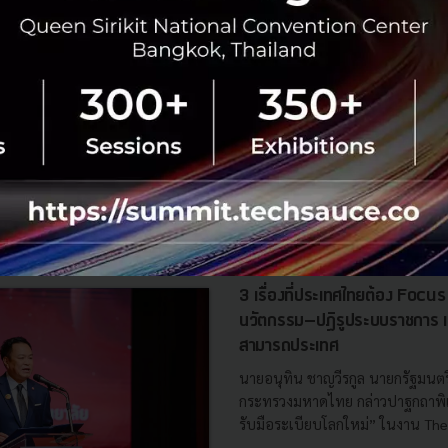
ผลกำไรสุทธิครึ่งปีแรก-2020
No comment
RTICLE
3 เรื่องที่ประเทศไทยต้อง Focu
นวัตกรรม–ปฏิรูประบบราชการ เ
สามารถประเทศ
นายอนุทิน ชาญวีรกูล นายกรัฐมนตร
กระทรวงมหาดไทย กล่าวปาฐกถาพิเศ
รับมือระเบียบโลกใหม่” ในงาน The