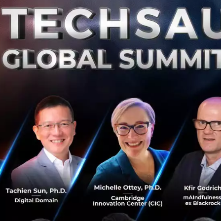
ีแรกของปี 2562 เนื่องจากต้นทุนทางการเงินปรับลดลง
ดอกเบี้ย:
ลดลง 40.3% หรือจำนวน 10.7 พันล้านบาท จากช่วงเด
มีการบันทึกกำไรจากการลงทุนเหมือนในช่วงครึ่งปีแรกของปี 2
่าธรรมเนียมและบริการสุทธิ ซึ่งเป็นผลจากกิจกรรมทางธุรกิจของ
ะเศรษฐกิจที่หดตัว หากไม่รวมรายการพิเศษที่บันทึกในช่วงค
ี่มิใช่ดอกเบี้ยลดลง 11.7% หรือจำนวน 2.1 พันล้านบาท
ช้จ่ายต่อรายได้:
อยู่ที่ระดับ 41.4% เทียบกับอัตราส่วนค่าใช้
ปกติในช่วงครึ่งปีแรกของปี 2562 ซึ่งอยู่ที่ 45.4% สะท้อนการ
ให้สอดคล้องกับปัจจัยแวดล้อมในการดำเนินงานที่ไม่เอื้ออำนวยใ
ชื่อที่ไม่ก่อให้เกิดรายได้ (NPL Ratio):
อยู่ที่ระดับ 2.20% เที
ันวาคม 2562
สำรองต่อสินเชื่อที่ไม่ก่อให้เกิดรายได้:
อยู่ที่ระดับ 156.2% เ
ันวาคม 2562
กองทุนต่อสินทรัพย์เสี่ยง:
อยู่ที่ 16.61%
ิตะ กรรมการผู้จัดการใหญ่และประธานเจ้าหน้าที่บริหาร
ธนา