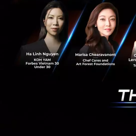
ไปด้วยความระมัดร
เติบโตของเศรษฐกิจ
ก่อนหน้านี้ เนื่
ลงทุน และยังกระท
“เพื่อรับมือกับควา
บริหารจัดการในเรื
และความแข็งแกร่ง
อย่างต่อเนื่อง”
ณ วันที่ 30 มิถุนาย
สินทรัพย์ สินเชื่อ
เชื่อรวม 1.85 ล้า
ที่เงินกองทุนของธ
สินทรัพย์เสี่ยง โดย