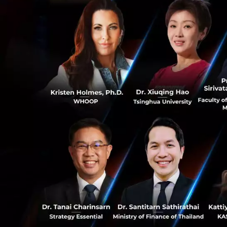
จำกัด (มหาชน)
กล่
ประเทศจากวิกฤตกา
โดยเฉพาะในภาคอุต
กับภาวะถดถอยมากท
“ในฐานะธนาคารที่ม
ช่วยแบ่งเบาภาระทาง
มิถุนายน 2563 เงิน
ให้สินเชื่อรวม ซึ่
0
ทั้งนี้ ธุรกิจ SME
ตามมาตรการข้างต้น
เพิ่มจำนวน 18,312
3
แห่งประเทศไทยแ
สำหรับแนวโน้มธุร
ระบาดของเชื้อไวรั