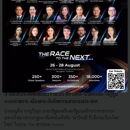
3 เรื่องที่ประเทศไทยต้อง Focus สร้างคน–นวัตกรรม–ปฏิรูป
ระบบราชการ เพื่อยกระดับขีดความสามารถประเทศ
นายอนุทิน ชาญวีรกูล นายกรัฐมนตรีและรัฐมนตรีว่าการกระทรวง
มหาดไทย กล่าวปาฐกถาพิเศษในหัวข้อ “ฝ่าวิกฤติ รับมือระเบียบโลก
ใหม่” ในงาน The INTANIA Forum...