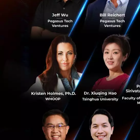
พูดถึงเกี่ยวกับการ
อย่างไรก็ตามทาง Ag
Clubhouse เลย ซึ่
สนทนาในแอปพลิเคชั
Plaintext นั้นทำให้
ระบบภายในประเทศจีน
จริงหรือไม่ที่รัฐ
คำตอบคือ “อาจจะไ
สหรัฐอเมริกา
0
จากนโยบายความเป็
ถูกจัดเก็บไว้ “เป็