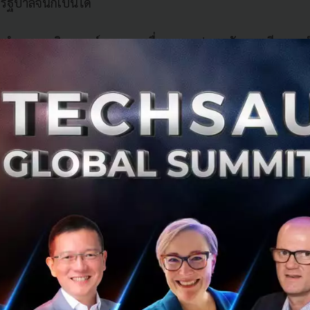
รัฐบาลจีนก็เป็นได้
ำเอาการวิเคราะห์ของ SIO เรื่องความปลอดภัย และมีความเป็น
าข้อมูลจากการใช้งานแอปพลิเคชัน Clubhouse
ให้บริการระบบหลังบ้านกับ Clubhouse
artup ของเซี่ยงไห้ที่มีสำนักงานใหญ่อยู่ที่ Silicon Valley ผู้
se หนึ่งเหตุผลที่ทาง SIO วิเคราะห์และคาดว่าจะเป็นไปที่ Da
ะ Agora มีบริษัทอยู่ทั้งในจีนและอเมริกา ทำให้บริษัทนี้ต้อง
ต้องให้ความช่วยเหลือและสนับสนุนตามข้อกฎหมายของจีน ซึ่ง
มปลอดภัยของชาติ ซึ่งถ้ารัฐบาลจีนมองว่าการใช้งาน Clubho
ชาติ ดังนั้นทาง Agora จะต้องยินยอมให้ความช่วยเหลือตาม
าน
ีว่าที่แอปฯ Clubhouse โดนบล็อกไป นั่นเป็นเพราะบทสนทนา