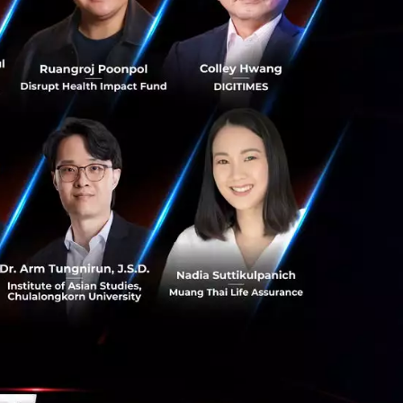
ซึ่งถ้าข้อมูลที่
ันว่าการเก็บข้อมูล
อให้ทางรัฐบาล
reement (MLAA) แต่
ารขัดต่อสิทธิ
ัทร่วมที่เข้าถึงชุด
มูลไปได้ แต่จาก
 Clubhouse