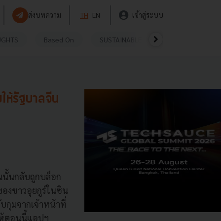
ส่งบทความ
TH
EN
เข้าสู่ระบบ
UGHTS
Based On
SUSTAINABLE
VIDEOS
P
ให้รัฐบาลจีน
นั้นกลับถูกบล็อก
งของชาวอุยกูร์ในซิน
บกุมจากเจ้าหน้าที่
ห้ตอนนี้แอปฯ