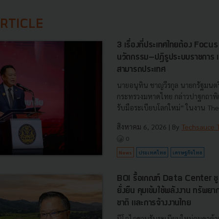
RTICLE
3 เรื่องที่ประเทศไทยต้อง Focu
นวัตกรรม–ปฏิรูประบบราชการ เ
สามารถประเทศ
นายอนุทิน ชาญวีรกูล นายกรัฐมนตร
กระทรวงมหาดไทย กล่าวปาฐกถาพิเศ
รับมือระเบียบโลกใหม่” ในงาน The
สิงหาคม 6, 2026
| By
Techsauce
0
News
ประเทศไทย
เศรษฐกิจไทย
BOI รื้อเกณฑ์ Data Center ชู 4
ยั่งยืน คุมเข้มใช้พลังงาน ทรัพ
ชาติ และการจ้างงานไทย
บีโอไอขานรับระเบียบใหม่คุมดาต้า