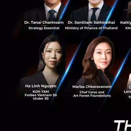
79
เหมาะสม เช่น การก่
เก็บไว้ไม่ได้ก้าวล
ไว้ “เป็นการชั่ว
และจากการที่ Data
สหรัฐฯ ส่งต่อข้อม
ก็เป็นไปได้ยากที่จ
มนุษยชน และเสรีภ
อีกช่องทางหนึ่งคือ 
ข้อมูลของบริษัทได้
รายงานของ SIO นอกจ
บทสรุป