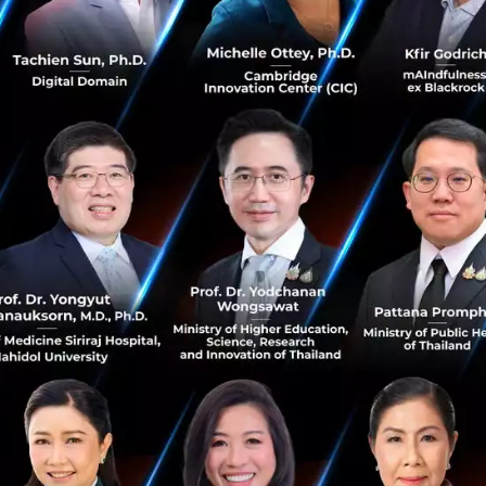
ปกครองที่รัฐบาลจีนพยายามสั่งห้ามทุกคนพูดถึง
ora ได้ออกมาบอกว่าทางบริษัทไม่ได้มีการเก็บข้อมูลต่าง ๆ ขอ
งถ้าเป็นอย่างนั้นจริง แสดงว่าทางรัฐบาลจีนเองอาจจะเป็นผู้เ
นดังกล่าว อีกทั้งการที่มีการเปลี่ยนแปลง ID Number ของผู้ใ
รัฐบาลจีนสามารถเข้าถึงได้ง่ายดายยิ่งขึ้น ซึ่งทาง SIO เชื่อว่าข้อ
 จึงเป็นไปได้ที่รัฐบาลจะได้ข้อมูลไปโดยที่ไม่เกี่ยวข้องกับ
บาลจีนจะเข้าถึง Data ใน Clubhouse ได้
ม่ได้” ตราบใดที่ข้อมูลต่าง ๆ ใน Clubhouse ถูกเก็บไว้ใน
นส่วนตัวของ Clubhouse มีการอธิบายไว้ว่า บทสนทนาต่าง ๆ
นการชั่วคราว” เพื่อความปลอดภัย เพราะบางทีอาจจะมีการสนทนาใ