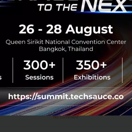
บล็อกแอปพลิเคชัน Clubhouse ไปแล้วเรียบร้อยซึ่งมีเหตุผลม
นคงของชาติ ส่งผลให้ผู้ใช้งานในจีนหลายคนไม่สามารถเข้าใช
กุมภาพันธ์ที่ผ่านมา และยังตอบให้แน่ชัดไม่ได้ว่าจริง ๆ แล้ว Data
ัฐบาลจีนได้อย่างไร หรือจริง ๆ แล้วรัฐบาลจีนมีข้อมูลเหล่านี้จร
ี่ออกมาก็เป็นไปตามที่ทุกคนคาดการณ์ไว้คือ ยังไงรัฐบาลจีนก็
clubhouse
data-privacy
No comment