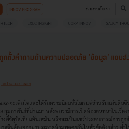
ร่วมงานกับเรา
INNOV PROGRAM
THTECH
EXEC INSIGHT
CORP INNOV
SAUCY THO
กตั้งคำถามด้านความปลอดภัย 'ข้อมูล' แอบส่ง
y
Techsauce Team
use จะเติบโตและได้รับความนิยมทั่วโลก แต่สำหรับแผ่นดินจีน
ี่ 8 กุมภาพันธ์ที่ผ่านมา หลังพบว่ามีการเปิดห้องสนทนาในเรื่อ
ท้วงที่จัตุรัสเทียนอันเหมิน หรือจะเป็นแชร์ประสบการณ์การถูกจั
บาลจีนต้องออกมาประกาศห้ามพูดคุยกันในหัวข้อดังกล่าว ทำใ