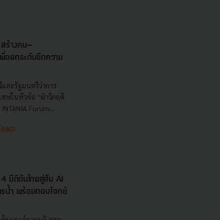
s สร้างคน–
พื่อยกระดับขีดความ
ีและรัฐมนตรีว่าการ
ษในหัวข้อ “ฝ่าวิกฤติ
 INTANIA Forum...
 Team
 มิติดันไทยสู่ฮับ AI
ยากรน้ำ พร้อมตอบโจทย์
เซ็นเตอร์ตามมติ ครม.