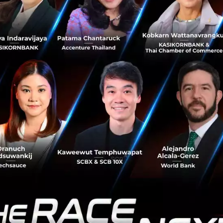
อการร้าย หรือการชักชวน หลอกล่อผู้เยาว์ไปในทางที่ผิด เป็นต้น 
้ำเรื่องความปลอดภัยก็จะถูกลบออกไป ซึ่งก็ยังไม่มีการออกมายืนย
คราว” นั้นใช้ระยะเวลานานขนาดไหน
 ต่าง ๆ ถูกจัดเก็บไว้ในอเมริกานั้น ทางรัฐบาลจีนอาจจะต้องข
ูลไปให้ตามข้อตกลง U.S.-China Mutual Legal Assistance Ag
ะได้ข้อมูลไป เพราะรัฐบาลสหรัฐฯ มีสิทธิที่จะปฏิเสธ เพราะเป็นก
าพในการพูด (Free Speech)
ถ้าบริษัท Alpha Exploration Co. ผู้ผลิตแอปฯ Clubhouse มีบริษ
 และเป็นบริษัทร่วมที่อยู่ในจีน ทางรัฐบาลจีนก็จะสามารถขอข้อ
าก Agora แล้วยังไม่มีบริษัทอื่นเลยที่ร่วมงานกับทางผู้ผลิต