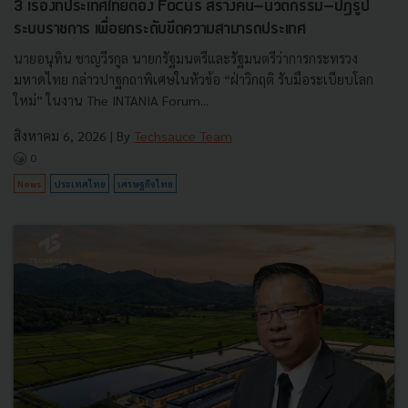
3 เรื่องที่ประเทศไทยต้อง Focus สร้างคน–นวัตกรรม–ปฏิรูป
ระบบราชการ เพื่อยกระดับขีดความสามารถประเทศ
นายอนุทิน ชาญวีรกูล นายกรัฐมนตรีและรัฐมนตรีว่าการกระทรวง
มหาดไทย กล่าวปาฐกถาพิเศษในหัวข้อ “ฝ่าวิกฤติ รับมือระเบียบโลก
ใหม่” ในงาน The INTANIA Forum...
สิงหาคม 6, 2026
| By
Techsauce Team
0
News
ประเทศไทย
เศรษฐกิจไทย