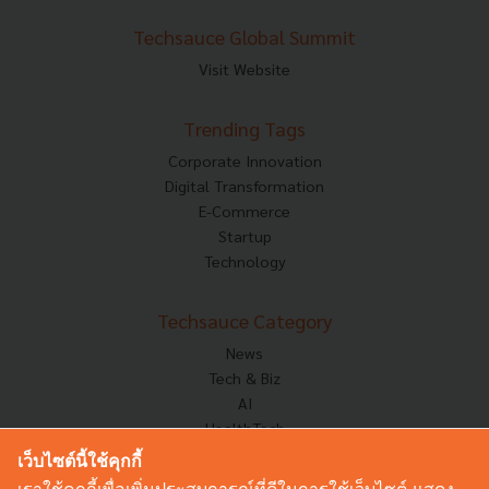
Techsauce Global Summit
Visit Website
Trending Tags
Corporate Innovation
Digital Transformation
E-Commerce
Startup
Technology
Techsauce Category
News
Tech & Biz
AI
HealthTech
Exec Insight
เว็บไซต์นี้ใช้คุกกี้
Corp Innov