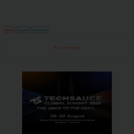
News
space-f
foodtech
No comment