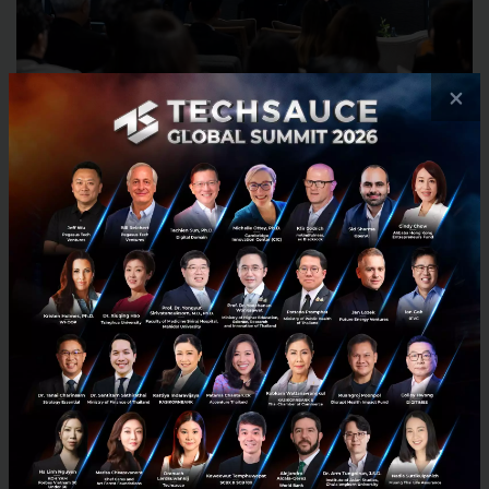
×
ในเวทีเสวนา
“Bangkok as a Launchpad”
ผู้ร่วมเสวนา
อย่าง Dr. Chris Aurand และ ดร.ลลนา ธีรนัทวงศ์กิตติ์
Director of Innovation and Business Development จาก
Premier Group of Companies ได้แลกเปลี่ยนมุมมองว่า
กรุงเทพฯ มีบทบาทสำคัญในการช่วย “ลดความเสี่ยง”
ของการเติบโตในระดับโลก
ตั้งแต่การเข้าถึงห่วงโซ่
อุปทานอาหารครบวงจร โรงงานและผู้ผลิตมาตรฐานสากล
ไปจนถึงโอกาสในการทำ Proof of Concept ร่วมกับ
องค์กรขนาดใหญ่
ดร.ลลนา ระบุว่า
สิ่งที่องค์กรขนาดใหญ่มองหาจากสตาร์
ตอัป ไม่ใช่แค่ความล้ำของเทคโนโลยี แต่รวมถึงความ