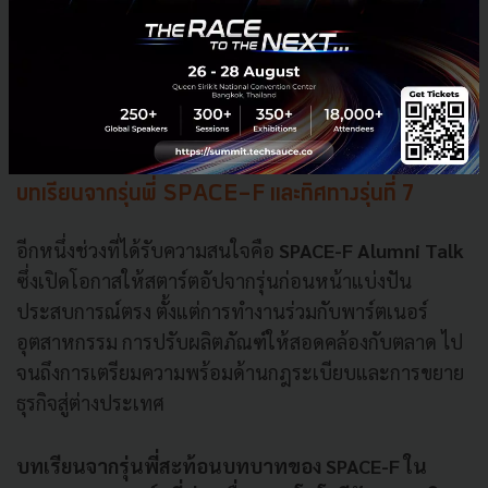
สามารถในการปรับตัว การมีทิศทางธุรกิจที่ชัดเจน และ
ความพร้อมในการขยายสเกล
ขณะที่การทำงานร่วมกัน
ตั้งแต่ระยะต้นช่วยให้สตาร์ตอัปสามารถปรับเทคโนโลยีให้
ตอบโจทย์การใช้งานจริงได้มากขึ้น
บทเรียนจากรุ่นพี่ SPACE-F และทิศทางรุ่นที่ 7
อีกหนึ่งช่วงที่ได้รับความสนใจคือ
SPACE-F Alumni Talk
ซึ่งเปิดโอกาสให้สตาร์ตอัปจากรุ่นก่อนหน้าแบ่งปัน
ประสบการณ์ตรง ตั้งแต่การทำงานร่วมกับพาร์ตเนอร์
อุตสาหกรรม การปรับผลิตภัณฑ์ให้สอดคล้องกับตลาด ไป
จนถึงการเตรียมความพร้อมด้านกฎระเบียบและการขยาย
ธุรกิจสู่ต่างประเทศ
บทเรียนจากรุ่นพี่สะท้อนบทบาทของ SPACE-F ใน