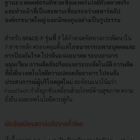
ฐานะ แพลตฟอร์มที่ช่วยเชื่อมเทคโนโลยีกับตลาดจริง
และทำหน้าที่เป็นสะพานเชื่อมระหว่างสตาร์ตอัป
องค์กรขนาดใหญ่ และนักลงทุนอย่างเป็นรูปธรรม
สำหรับ
SPACE-F รุ่นที่ 7
ได้กำหนดทิศทางการพัฒนาใน
7 สาขาหลัก ครอบคลุมตั้งแต่
โภชนาการเฉพาะบุคคลและ
การป้องกันโรค โปรตีนแห่งอนาคต ระบบอาหาร
หมุนเวียน การผลิตอัจฉริยะและระบบอัตโนมัติ การผลิต
ที่ยั่งยืน เทคโนโลยีความปลอดภัยอาหาร ไปจนถึง
ประสบการณ์ผู้บริโภคยุคให
ม่ สะท้อนแนวโน้มว่า
FoodTech กำลังถูกขับเคลื่อนด้วยโจทย์ด้านสุขภาพ ความ
ยั่งยืน และเทคโนโลยีควบคู่กัน
เปิดรับสมัครสตาร์ตอัปจากทั่วโลก