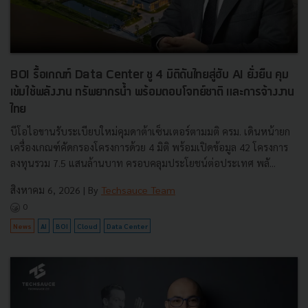
BOI รื้อเกณฑ์ Data Center ชู 4 มิติดันไทยสู่ฮับ AI ยั่งยืน คุม
เข้มใช้พลังงาน ทรัพยากรน้ำ พร้อมตอบโจทย์ชาติ และการจ้างงาน
ไทย
บีโอไอขานรับระเบียบใหม่คุมดาต้าเซ็นเตอร์ตามมติ ครม. เดินหน้ายก
เครื่องเกณฑ์คัดกรองโครงการด้วย 4 มิติ พร้อมเปิดข้อมูล 42 โครงการ
ลงทุนรวม 7.5 แสนล้านบาท ครอบคลุมประโยชน์ต่อประเทศ พลั...
สิงหาคม 6, 2026
| By
Techsauce Team
0
News
AI
BOI
Cloud
Data Center