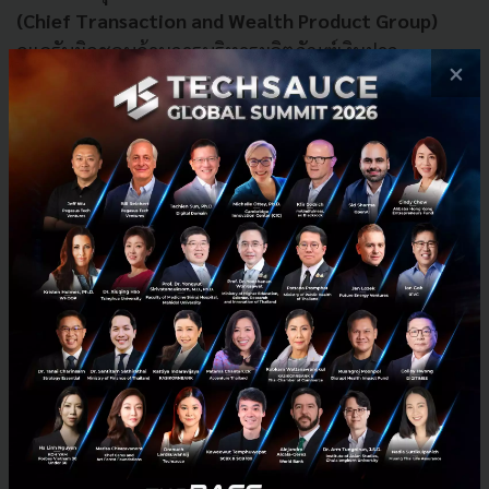
(Chief Transaction and Wealth Product Group)
ดูแลรับผิดชอบด้านการบริหารผลิตภัณฑ์เงินฝาก
×
ผลิตภัณฑ์ประกันและผลิตภัณฑ์ด้านการลงทุน พัฒนา
โซลูชันใหม่ ๆ ที่สอดรับกับสภาวะตลาดเพื่อตอบโจทย์
ความต้องการของกลุ่มลูกค้าเงินฝาก กลุ่มลูกค้าด้านการ
ลงทุนและประกัน ให้เกิดความคล่องตัว สามารถเลือกรูป
แบบการลงทุนได้เหมาะสมตามความต้องการยิ่งขึ้น โดย
นางสาวกนกวรรณ จบการศึกษาปริญญาโท สาขาวิชา
วิทยาศาสตร์และเทคโนโลยี จากมหาวิทยาลัยอัสสัมชัญ
และได้นำความรู้ความเชี่ยวชาญด้านผลิตภัณฑ์เงินฝากรูป
แบบต่าง ๆ มาช่วยขับเคลื่อนให้ทีทีบีสามารถแข่งขันทาง
ด้านผลิตภัณฑ์เงินฝาก โดยเฉพาะนวัตกรรมด้านผลิตภัณฑ์
ดิจิทัลทั้งกลุ่มลูกค้าบุคคลและลูกค้าธุรกิจ ให้มีการเติบโต
ตามเป้าหมายของธนาคารได้อย่างต่อเนื่อง
นอกจากนี้ ทีทีบียังมุ่งยกระดับประสบการณ์การให้บริการ