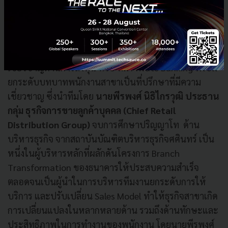
Digital-First Experience โดยปรับเปลี่ยนสาขาเป็น
Digital Branch มีเครื่องมือดิจิทัลในการอำนวยความ
สะดวกให้กับลูกค้า ให้ความสำคัญกับการให้บริการแบบไร้
รอยต่อระหว่างแอป ttb touch และช่องทางสาขา และผู้
เชี่ยวชาญด้านการลงทุน หรือ ทีม Private Banking พร้อม
ยกระดับบทบาทพนักงานสาขาเป็นที่ปรึกษาที่มีความ
เชี่ยวชาญ ซึ่งนำทีมโดย
นายพีรพงศ์ นิธิไกรวุฒิ ประธาน
กลุ่ม ธุรกิจการขายลูกค้าบุคคล (Chief Retail
Distribution Group)
จบการศึกษาปริญญาโท ด้าน
บริหารธุรกิจ จากสถาบันบัณฑิตบริหารธุรกิจศศินทร์ เป็น
หนึ่งในผู้บริหารหลักที่ผลักดันโครงการ Branch
Transformation ของธนาคารให้ประสบความสำเร็จ
ตลอดจนเป็นผู้นำในการบริหารทีมงานยกระดับการให้
บริการ และปรับเปลี่ยน Sales Model ทำให้ธุรกิจสาขาเกิด
การเปลี่ยนแปลงในหลากหลายด้าน รวมถึงด้านทักษะและ
ประสิทธิภาพในการทำงานของพนักงาน โดยนายพีรพงศ์