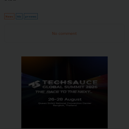
News
ttb
pr-news
No comment