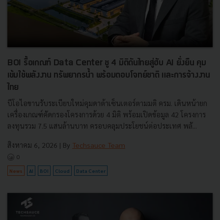
BOI รื้อเกณฑ์ Data Center ชู 4 มิติดันไทยสู่ฮับ AI ยั่งยืน คุม
เข้มใช้พลังงาน ทรัพยากรน้ำ พร้อมตอบโจทย์ชาติ และการจ้างงาน
ไทย
บีโอไอขานรับระเบียบใหม่คุมดาต้าเซ็นเตอร์ตามมติ ครม. เดินหน้ายก
เครื่องเกณฑ์คัดกรองโครงการด้วย 4 มิติ พร้อมเปิดข้อมูล 42 โครงการ
ลงทุนรวม 7.5 แสนล้านบาท ครอบคลุมประโยชน์ต่อประเทศ พลั...
สิงหาคม 6, 2026
| By
Techsauce Team
0
News
AI
BOI
Cloud
Data Center