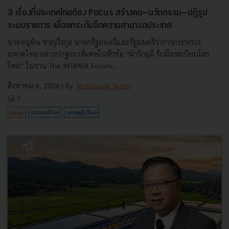
3 เรื่องที่ประเทศไทยต้อง Focus สร้างคน–นวัตกรรม–ปฏิรูป
ระบบราชการ เพื่อยกระดับขีดความสามารถประเทศ
นายอนุทิน ชาญวีรกูล นายกรัฐมนตรีและรัฐมนตรีว่าการกระทรวง
มหาดไทย กล่าวปาฐกถาพิเศษในหัวข้อ “ฝ่าวิกฤติ รับมือระเบียบโลก
ใหม่” ในงาน The INTANIA Forum...
สิงหาคม 6, 2026
| By
Techsauce Team
0
News
ประเทศไทย
เศรษฐกิจไทย