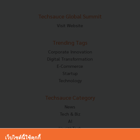
Techsauce Global Summit
Visit Website
Trending Tags
Corporate Innovation
Digital Transformation
E-Commerce
Startup
Technology
Techsauce Category
News
Tech & Biz
AI
HealthTech
Exec Insight
เว็บไซต์นี้ใช้คุกกี้