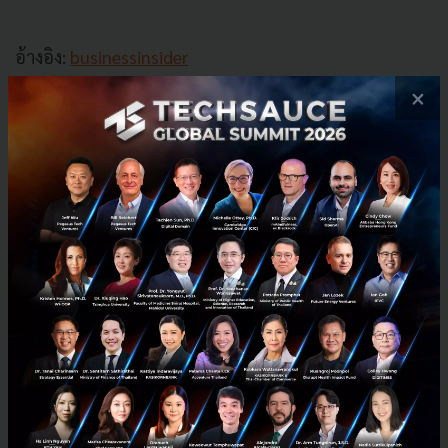
อ้างอิง:
businessinsider
×
News
Twitter
elon-musk
culture-transformation
No comment