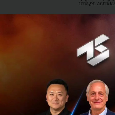
นำปัญหาเหล่านั้นว
Bandwidth เสริม
3BB ได้นำเรื่องร้อ
3-4 อุปกรณ์ต่อวงจ
ดังนั้น อุปกรณ์ B
ตอบรับการใช้งานที
รวมถึงลูกค้าส่วนให
บริษัทจึงมีการอัพ
อินเทอร์เน็ตได้อย่
โดยเฉพาะในช่วงสถา
from Home ทำงานอย