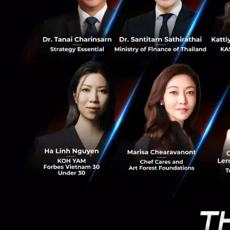
0
พ่วงกับแพ็กเกจอินเ
เติบโตจากฐานลูกค้
อินเทอร์เน็ตอย่างต่
เสริมบริการ Enter
แต่ก่อน 3BB ถูกมอง
เปลี่ยนเข้าสู่การเป็
เหมาะกับไลฟ์สไตล์
ดังนั้น ทาง 3BB จึ
ต้องการของลูกค้ามา
บ้านพร้อมความบันเ
แพ็กเกจ โดยมีแผนอ
วงจร