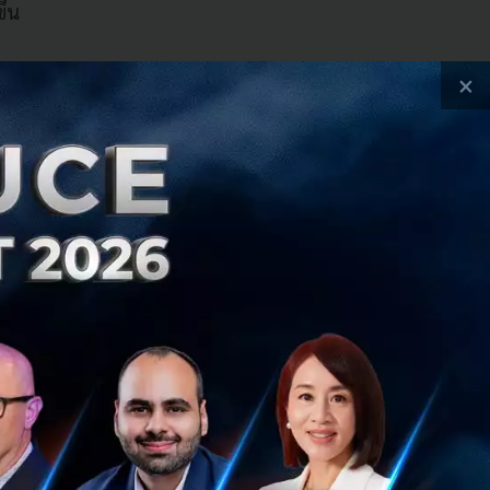
ึ้น
×
่อมต่อการใช้งานถึง
ชื่อมต่อมากกว่า 1
อบครัว
์ลดลงไปอีก ทาง
สามารถใช้
ั้นเริ่ม Work
เน็ตจากที่บ้านมาก