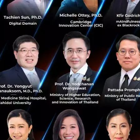
BB จึงได้ตัดสินใจอำนวยความสะดวกให้กับลูกค้า เพิ่มความเร็วอินเ
อว่ายังไม่มีผู้ให้บริการรายใดกล้าให้ เป็นการกำหนดมาตรฐานให
ว
เร็ว 1 Gbps เกินความจำเป็นหรือไม่ ถ้าพิจารณาในมุมการใช้งาน
ท์ต้องถูกตัดทอน ความเร็ว 1 Gbps จะตอบโจทย์การใช้งานแบบ
ึ้น นอกจากนี้พบว่าปัญหาส่วนใหญ่คือการไม่ครอบคลุมของสัญญาณ
-Fi เป็นรุ่นใหม่ เช่น Wi-Fi AC2100 และแบบ High Performanc
มา ที่สามารถรับส่งข้อมูลหลายอุปกรณ์ได้ดีขึ้นและระยะทางได้
และตอบรับกับการใช้งานอินเทอร์เน็ตที่มากขึ้นในยุคดิจิตอลเ
กแพ็กเกจ ‘เน็ตบ้านพร้อมเน็ตมือถือ’
ือพาร์ทเนอร์กับ dtac ออกแพ็กเกจที่มีทั้งเน็ตบ้าน 1 Gbps พร้
้าในปัจจุบันมีความต้องการใช้เน็ตต่อเนื่องทั้งในบ้านและนอกบ
อถือก็ไม่เพียงพอต่อการใช้งานในแต่ละเดือน และต้องการซิมอิ