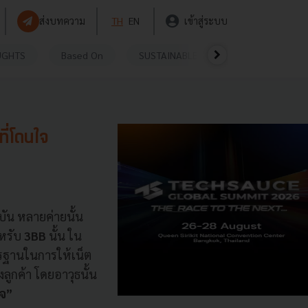
ส่งบทความ
TH
EN
เข้าสู่ระบบ
UGHTS
Based On
SUSTAINABLE
VIDEOS
P
ี่โดนใจ
ัน หลายค่ายนั้น
ำหรับ
3BB
นั้น ใน
าตรฐานในการให้เน็ต
ลูกค้า โดยอาวุธนั้น
ใจ”