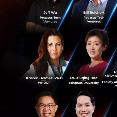
ขึ้น ดังนั้น ทาง 3
ถึง 1 Gbps ซึ่งถื
บรอดแบนด์ไปในตั
ซึ่งถ้าถามว่าความ
ที่ทำให้แบนด์วิด
ทำความเร็วได้สูงข
อัพเกรดอุปกรณ์ Wi
Wi-Fi 6 ที่กำลังจะ
ใช้งานแบบครอบครัว
จับมือกับ dtac ออ
0
ทาง 3BB ยังจึงจับม
จากการที่พบว่าลูกค
ได้มาจากแพ็กเกจมื