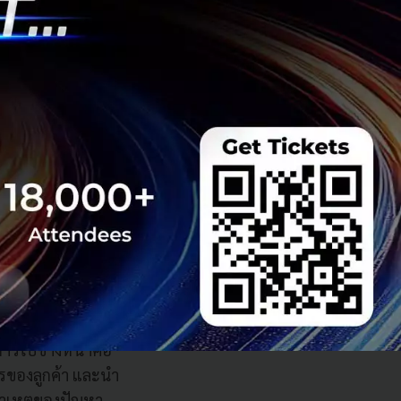
ยีที่เข้ามามี
อร์มมากยิ่งขึ้น
ลุ่มนี้จะต้องสมัคร
ั้นหันมาทำธุรกรรม
ะเงิน ทำให้ 3BB
OA ซึ่งจะทำให้การ
ยในการรับบริการ
้าวไปข้างหน้าคือ
รของลูกค้า และนำ
์สาเหตุของปัญหา