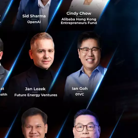
ทอร์เน็ตให้ลูกค้า
ม่ในอุตสาหกรรม
แบบเชื่อมต่อ Wi-Fi
ไร้สายเพราะสามารถ
 จึงได้เริ่มมีการ
e Wireless อย่าง
ไกลขึ้น ตอบโจทย์การ
ช่นนี้
อมเน็ตมือถือ 10 GB
้าน รวมถึง 4G ที่
นเทอร์เน็ตมือถือ