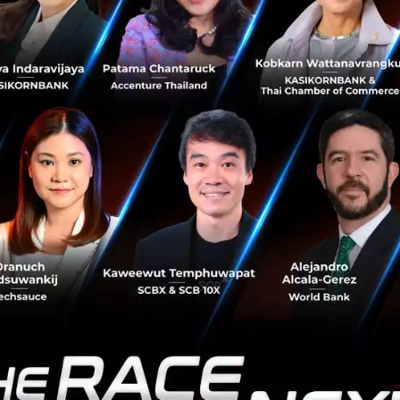
ทอร์เน็ตบ้าน โดยส่วนใหญ่เป็นลูกค้าต่างจังหวัด ซึ่งเป็นกลุ่มท
าบรอดแบนด์ แพ็กเกจนี้จึงเหมาะสำหรับกลุ่มลูกค้าที่มีความต้
อเนื่อง
tainment เข้ากับไลฟ์สไตล์ของคนยุคดิจิทัล
ว่ามีแค่การให้บริการอินเทอร์เน็ตเท่านั้น แต่ในตอนนี้ทางบริ
น
Telco & Media Entertainment
เพื่อตอบรับความต้องการใช
ของลูกค้า โดยเฉพาะกระแส Streaming ดูหนัง ที่ได้รับความนิ
งได้เริ่มจับมือกับผู้ให้บริการคอนเทนต์ อย่าง MONOMAX และ 
กขึ้นอีกเท่าตัว ซึ่งทาง 3BB ก็ได้เริ่มด้วยการออกแพ็กเกจ ‘GI
ทิง’ เตรียมขยายสู่แพลตฟอร์มที่ใหญ่ขึ้น เพิ่มจำนวนพันธม
อกแอปพลิเคชั่น และกล่อง IPTV ในช่วงปลายปี เติมเต็มความ