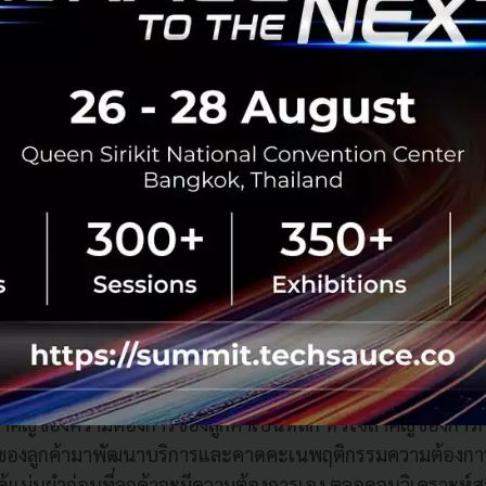
 นำมาพัฒนาบริการให้ดียิ่งขึ้น
นปัจจุบันนั้นไม่ได้จบอยู่แค่ที่เดียว จากการพัฒนาของเทคโนโล
งคม ทำให้ลูกค้าในปรับเปลี่ยนมีการใช้งานในหลากหลายแพลตฟ
ไลน์ ลูกค้าบางกลุ่มเห็นโฆษณาทางออนไลน์ไม่ได้แปลว่าลูกค้าก
เสมอไป และการปิดการขายส่วนใหญ่มักจะไปจบที่ออฟไลน์
รระบาดของ COVID-19 ในปัจจุบันที่เป็นตัวกระตุ้นให้ลูกค้าน
์มากขึ้น ไม่ว่าจะเป็นการสมัครบริการ ติดต่อสอบถาม และชำร
างดิจิทัล เช่น แอปพลิเคชัน 3BB Member, เว็บไซต์ และ LINE 
รทำธุรกรรมผ่านศูนย์บริการมากที่สุด เพื่อเพิ่มความสะดวกสบา
์การใช้งานของลูกค้าให้ดียิ่งขึ้น
ำคัญของความต้องการของลูกค้าเป็นหลัก หัวใจสำคัญของการก
นของลูกค้ามาพัฒนาบริการและคาดคะเนพฤติกรรมความต้องกา
ด้แม่นยำก่อนที่ลูกค้าจะมีความต้องการเอง ตลอดจนวิเคราะห