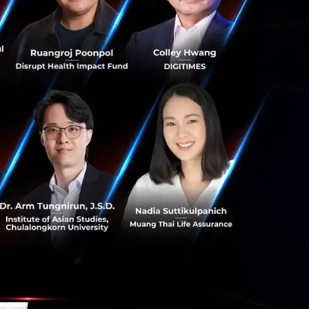
ี่มีศักยภาพในการ
องการใช้
ษัทกำลังจะปรับ
้งานบริการเสริมที่
ยมเป็นอันดับต้น ๆ
HBO GO เสริมความ
GATainment เน็ต
ิตรและคอนเทนต์ลงใน
บันเทิงอย่างครบ