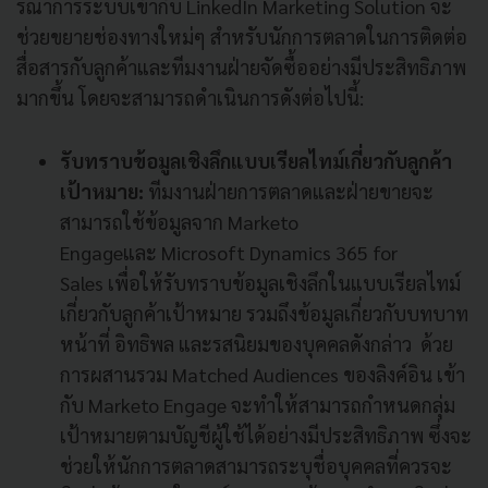
รณาการระบบเข้ากับ
LinkedIn Marketing Solution
จะ
ช่วยขยายช่องทางใหม่ๆ สำหรับนักการตลาดในการติดต่อ
สื่
อสารกับลูกค้าและทีมงานฝ่ายจั
ดซื้ออย่างมีประสิทธิภาพ
มากขึ้น โดยจะสามารถดำเนินการดังต่อไปนี้
:
รับทราบข้อมูลเชิงลึกแบบเรี
ยลไทม์เกี่ยวกับลูกค้า
เป้าหมาย
:
ทีมงานฝ่ายการตลาดและฝ่
ายขายจะ
สามารถใช้ข้อมูลจาก
Marketo
Engage
และ
Microsoft Dynamics 365 for
Sales
เพื่อให้รับทราบข้อมูลเชิงลึ
กในแบบเรียลไทม์
เกี่ยวกับลูกค้
าเป้าหมาย รวมถึงข้อมูลเกี่ยวกับบทบาท
หน้
าที่ อิทธิพล และรสนิยมของบุคคลดังกล่าว
ด้วย
การผสานรวม
Matched Audiences
ของลิงค์อิน เข้า
กับ
Marketo Engage
จะทำให้สามารถกำหนดกลุ่ม
เป้
าหมายตามบัญชีผู้ใช้ได้อย่างมี
ประสิทธิภาพ ซึ่งจะ
ช่วยให้นั
กการตลาดสามารถระบุชื่อบุคคลที่
ควรจะ