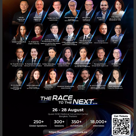
ข้อมูลของกลุ่มเป้
าหมาย เพื่อขับเคลื่อนแคมเปญที่อ้า
งอิ
งผู้ติดต่อบน
LinkedIn
และช่องทางอื่นๆ ควบคู่ไป
กับการแจ้งข้อมูลเกี่
ยวกับการซื้อสื่อได้แม่นยำมากขึ้
นอย่างที่ไม่เคยมีมาก่อน
การกำกับดูแลข้อมูลและ
การควบคุ
มการเก็บรักษาข้อมูลส่วนตัวจะช่
วยให้
แน่ใจว่าข้อมูลลูกค้าได้รั
บการคุ้มครองดูแลให้
ปลอดภัย และช่วยให้แบรนด์ต่างๆ ปฏิบัติตาม
นโยบายการเก็บรักษาข้
อมูลส่วนตัว รวมไปถึง
กฎหมายว่าด้วยการปกป้
องข้อมูลส่วนตัว
PR News
Adobe
LinkedIn
Microsoft
No comment