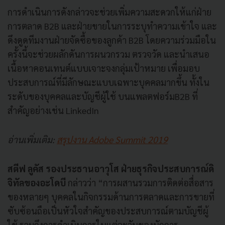
การดำเนินการดังกล่าวจะช่วยเพิ่
มความสะดวกให้แก่ฝ่าย
การตลาด
B2B
และฝ่ายขายในการระบุทำความเข้าใจ และ
ดึงดูดทีมงานฝ่ายจัดซื้
อของลูกค้า
B2B โดย
ความร่วมมือใน
ครั้งนี้จะช่วยผลั
กดันการผนวกรวม ตรวจวัด และนำเสนอ
เนื้อหาคอนเทนต์
แบบเจาะจงกลุ่มเป้าหมาย เพื่อมอบ
ประสบการณ์ที่มีลั
กษณะแบบเฉพาะบุคคลมากขึ้น ทั้งใน
ระดับของบุคคลและบัญชีผู้
ใช้ บนแพลตฟอร์ม
B2B
ที่
สำคัญอย่างเช่น
LinkedIn
อ่านเพิ่มเติม:
สรุปงาน Adobe Summit 2019
สตีฟ ลูคัส รองประธานอาวุโส ฝ่ายธุรกิจประสบการณ์ดิ
จิทั
ลของอะโดบี
กล่าวว่า
“
การผสานรวมการติดต่อสื่
อสาร
ของหลายๆ บุคคลในกิจกรรมด้
านการตลาดและการขายที่
ซับซ้อนถื
อเป็นหัวใจสำคัญของประสบการณ์
ตามบัญชีผู้
ใช้ รวมถึงการดำเนินการในแต่ละวั
นของนักการ