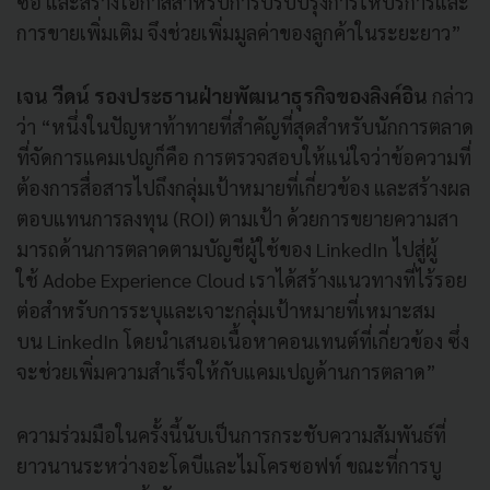
ซื้อ และสร้างโอกาสสำหรับการปรับปรุ
งการให้บริการและ
การขายเพิ่มเติ
ม จึงช่วยเพิ่มมูลค่าของลูกค้
าในระยะยาว
”
เจน วีดน์ รองประธานฝ่ายพัฒนาธุรกิจของลิ
งค์อิน
กล่าว
ว่า
“
หนึ่งในปัญหาท้าทายที่สำคัญที่
สุดสำหรับนักการตลาด
ที่จั
ดการแคมเปญก็คือ การตรวจสอบให้แน่ใจว่าข้อความที่
ต้องการสื่อสารไปถึงกลุ่มเป้
าหมายที่เกี่ยวข้อง และสร้างผล
ตอบแทนการลงทุน (
ROI
) ตามเป้า
ด้วยการขยายความสา
มารถด้
านการตลาดตามบัญชีผู้ใช้ของ
LinkedIn
ไปสู่ผู้
ใช้
Adobe Experience Cloud
เราได้สร้างแนวทางที่ไร้รอย
ต่
อสำหรับการระบุและเจาะกลุ่มเป้
าหมายที่เหมาะสม
บน
LinkedIn
โดยนำเสนอเนื้อหาคอนเทนต์ที่เกี่
ยวข้อง ซึ่ง
จะช่วยเพิ่มความสำเร็จให้กั
บแคมเปญด้านการตลาด
”
ความร่วมมือในครั้งนี้นับเป็
นการกระชับความสัมพันธ์ที่
ยาวนานระหว่างอะโดบี
และไมโครซอฟท์ ขณะที่การบู