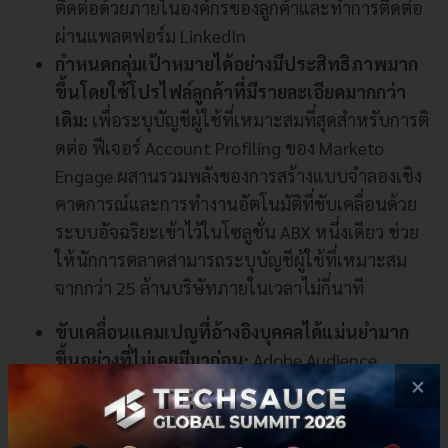
ติดต่อด้วยภายในองค์
กรของลูกค้าและทำการติดต่อ
ผ่
านแพลตฟอร์ม
LinkedIn
กำหนดกลุ่มเป้าหมายได้อย่างมี
ประสิทธิภาพมาก
ขึ้นโดยใช้
โปรไฟล์ลูกค้าที่มีรายละเอี
ยดมากกว่า
เดิม
:
เพื่อระบุบัญชี
ผู้ใช้ที่เหมาะสมที่สุดสำหรั
บการติ
ดต่อ ฟีเจอร์
Account Profiling
ของ
Marketo
Engage
ผสานรวมพลังของการสร้
างแบบจำลองเชิง
คาดการณ์
และการทำงานอัตโนมัติที่ขับเคลื่
อนด้วย
ระบบอัจฉริยะเข้าไว้
ในโซลูชั่น
ABX
หนึ่งเดียว ช่วย
ให้นักการตลาดสามารถระบุบั
ญชีผู้ใช้ที่เหมาะสม
จากกว่า
25
ล้านบริษัทภายในเวลาไม่กี่นาที
ขับเคลื่อนแคมเปญที่อ้างอิงบุ
คคลได้แม่นยำมาก
ขึ้นอย่างที่ไม่
เคยมีมาก่อน
:
Adobe Audience
×
Manager
ซึ่งเป็นแพลตฟอร์มการจัดการข้
อมูล
(
Data Management Platform
-
DMP)
ที่ทำงาน
บน
Azure
จะช่วยให้แบรนด์ต่างๆ สามารถผนวกรวม