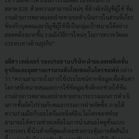
ตลาด
B2B
ด้วยความสามารถใหม่ๆ ที่อ้างอิงบัญชีผู้ใช้ ทีม
งานฝ่ายการตลาดและฝ่
ายขายจะดำเนินการในส่วนที่เกี่
ยว
ข้องกับบุคคลและบัญชีผู้ใช้ที่
เป็นกลุ่มเป้าหมายได้อย่
าง
สอดคล้องมากขึ้น รวมถึงวิธีการใหม่ๆ ในการตรวจวัดผล
กระทบทางด้านธุ
รกิจ
”
อลิสา เทย์เลอร์ รองประธานบริษัท ฝ่ายแอพพลิเคชั่น
ธุรกิจและอุ
ตสาหกรรมระดับโลกของไมโครซอฟท์
กล่าว
ว่า
“
ความสามารถในการใช้ประโยชน์
จากข้อมูลเพื่อค้นหา
โอกาสที่
เหมาะสมและการใช้ข้อมูลเชิงลึ
กจะช่วยให้ทีม
งานฝ่
ายการตลาดและฝ่
ายขายสามารถวางแผนการดำเนิ
นการขั้นถัดไปร่วมกั
บคณะกรรมการฝ่ายจัดซื้อ ภายใต้
ความร่วมมือกับอะโดบี
และลิงค์อิน ไมโครซอฟท์จะ
สามารถให้ความช่
วยเหลือในการนำเสนอโซลูชั่
นแบบ
ครบวงจร ซึ่งในท้ายที่สุดแล้วจะช่
วยกระตุ้นการตัดสินใจ