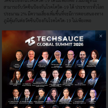
วัคซีนป้องกันโรคโควิด-19 ได้ไม่เพียงพอ รวมถึงผู้ที่ไม่
สามารถรับวัคซีนป้องกันโรคโควิด-19 ได้ ประชากรทั่วโลก
ประมาณ 2% มีความเสี่ยงเพิ่มขึ้นที่จะมีการตอบสนองทาง
ภูมิคุ้มกันต่อวัคซีนป้องกันโรคโควิด-19 ไม่เพียงพอ
Evusheld ได้รับอนุญาตให้นำมาใช้ และจำหน่ายในหลาย
×
ประเทศทั่วโลก
จากการศึกษา พรูฟเวนท์ (PROVENT)
ระยะที่ 3 ในการป้องกันก่อนการสัมผัสเชื้อ
มีข้อมูลเบื้อง
ต้น สนับสนุนว่า Evusheld ที่ได้รับการขึ้นทะเบียนให้นำมา
ใช้ในภาวะฉุกเฉินในสหรัฐอเมริกา แสดงถึงการลดความ
เสี่ยงจากการเกิดโรคโควิด-19 แบบมีอาการอย่างมีนัย
สำคัญทางสถิติ (77% ของการวิเคราะห์เบื้องต้น 83% การ
วิเคราะห์มัธยฐานที่งระยะเวลา 6 เดือน) เมื่อเทียบกับกลุ่ม
ที่ได้รับยาหลอก (Placebo) การทดลองนี้แสดงให้เห็นถึง
การป้องกันไวรัสที่ยาวนานอย่างน้อย 6 เดือน ยังคงจำเป็น
ต้องมีการศึกษาติดตามเพิ่มเติมเพื่อกำหนดระยะเวลาที่