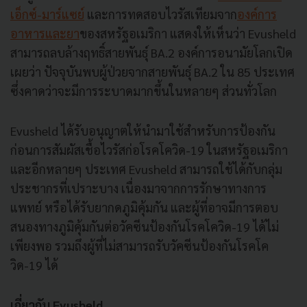
เอ็กซ์-มาร์แซย์
และการทดสอบไวรัสเทียมจาก
องค์การ
อาหารและยา
ของสหรัฐอเมริกา แสดงให้เห็นว่า Evusheld
สามารถลบล้างฤทธิ์สายพันธุ์ BA.2 องค์การอนามัยโลกเปิด
เผยว่า ปัจจุบันพบผู้ป่วยจากสายพันธุ์ BA.2 ใน 85 ประเทศ
ซึ่งคาดว่าจะมีการระบาดมากขึ้นในหลายๆ ส่วนทั่วโลก
Evusheld ได้รับอนุญาตให้นำมาใช้สำหรับการป้องกัน
ก่อนการสัมผัสเชื้อไวรัสก่อโรคโควิด-19 ในสหรัฐอเมริกา
และอีกหลายๆ ประเทศ Evusheld สามารถใช้ได้กับกลุ่ม
ประชากรที่เปราะบาง เนื่องมาจากการรักษาทางการ
แพทย์ หรือได้รับยากดภูมิคุ้มกัน และผู้ที่อาจมีการตอบ
สนองทางภูมิคุ้มกันต่อวัคซีนป้องกันโรคโควิด-19 ได้ไม่
เพียงพอ รวมถึงผู้ที่ไม่สามารถรับวัคซีนป้องกันโรคโค
วิด-19 ได้
เกี่ยวกับ Evusheld