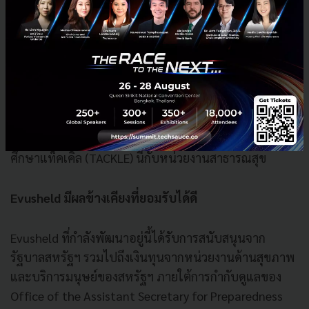
Evusheld สามารถป้องกันได้ต่อไป
เดือนตุลาคม 2564 แอสตร้าเซนเนก้าได้ประกาศผลลัพธ์ที่
ดี
จากการทดลองแท็คเคิล (TACKLE) การศึกษาระยะที่ 3
สำหรับการรักษาผู้ป่วยนอก
ในการใช้ Evusheld ฉีดเข้า
กล้ามเนื้อหนึ่งโดสที่ 600 มิลลิกรัม โดยมีผลข้างเคียงที่
ยอมรับได้ดี แอสตร้าเซนเนก้ากำลังหารือเกี่ยวกับข้อมูล
การรักษา COVID-19 ระดับเล็กน้อยถึงปานกลางจากการ
ศึกษาแท็คเคิล (TACKLE) นี้กับหน่วยงานสาธารณสุข
Evusheld มีผลข้างเคียงที่ยอมรับได้ดี
Evusheld ที่กำลังพัฒนาอยู่นี้ได้รับการสนับสนุนจาก
รัฐบาลสหรัฐฯ รวมไปถึงเงินทุนจากหน่วยงานด้านสุขภาพ
และบริการมนุษย์ของสหรัฐฯ ภายใต้การกำกับดูแลของ
Office of the Assistant Secretary for Preparedness