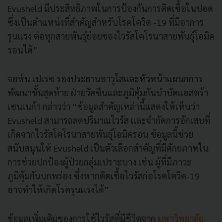
Evusheld มีประสิทธิภาพในการป้องกันการติดเชื้อในปอด
ซึ่งเป็นตำแหน่งที่สำคัญสำหรับโรคโควิด -19 ที่มีอาการ
รุนแรง ต่อทุกสายพันธุ์ย่อยของไวรัสโคโรนาสายพันธุ์โอมิค
รอนได้”
จอห์น เปเรซ รองประธานอาวุโสและหัวหน้าแผนกการ
พัฒนาขั้นสุดท้าย ฝ่ายวัคซีนและภูมิคุ้มกันบำบัดแอสตร้า
เซนเนก้า กล่าวว่า “ข้อมูลสำคัญเหล่านี้แสดงให้เห็นว่า
Evusheld สามารถลดปริมาณไวรัส และจำกัดการอักเสบที่
เกิดจากไวรัสโคโรนาสายพันธุ์โอมิครอน ข้อมูลนี้ช่วย
สนับสนุนให้ Evusheld เป็นตัวเลือกสำคัญที่มีศักยภาพใน
การช่วยปกป้องผู้ป่วยกลุ่มเปราะบาง เช่น ผู้ที่มีภาวะ
ภูมิคุ้มกันบกพร่อง ซึ่งหากติดเชื้อไวรัสก่อโรคโควิด-19
อาจทำให้เกิดโรครุนแรงได้”
ข้อมูลเพิ่มเติมของการใช้ไวรัสที่มีชีวิตจาก
มหาวิทยาลัย