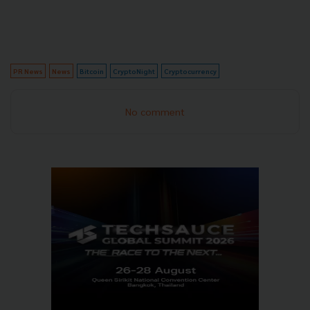
PR News
News
Bitcoin
CryptoNight
Cryptocurrency
No comment