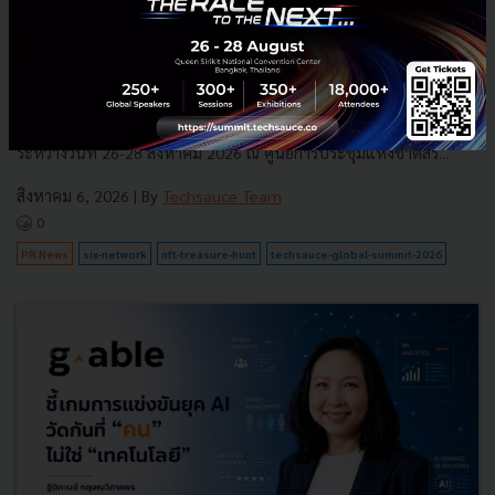
SIX Network และ Techsauce สานต่อความร่วมมือปีที่ 4 นำ
NFT Treasure Hunt Season 4 ยกระดับประสบการณ์ดิจิทัล
ใน Techsauce Global Summit 2026
SIX Network ผนึกกำลังกับ Techsauce อีกครั้งในงาน Techsauce
Global Summit 2026 ภายใต้ธีม "The Race to The Next…" จัดขึ้น
ระหว่างวันที่ 26-28 สิงหาคม 2026 ณ ศูนย์การประชุมแห่งชาติสิริ...
สิงหาคม 6, 2026
| By
Techsauce Team
0
PR News
six-network
nft-treasure-hunt
techsauce-global-summit-2026