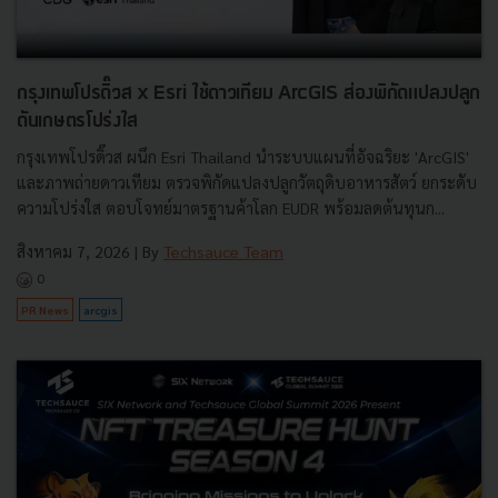
กรุงเทพโปรดิ๊วส x Esri ใช้ดาวเทียม ArcGIS ส่องพิกัดแปลงปลูก
ดันเกษตรโปร่งใส
กรุงเทพโปรดิ๊วส ผนึก Esri Thailand นำระบบแผนที่อัจฉริยะ 'ArcGIS'
และภาพถ่ายดาวเทียม ตรวจพิกัดแปลงปลูกวัตถุดิบอาหารสัตว์ ยกระดับ
ความโปร่งใส ตอบโจทย์มาตรฐานค้าโลก EUDR พร้อมลดต้นทุนก...
สิงหาคม 7, 2026
| By
Techsauce Team
0
PR News
arcgis