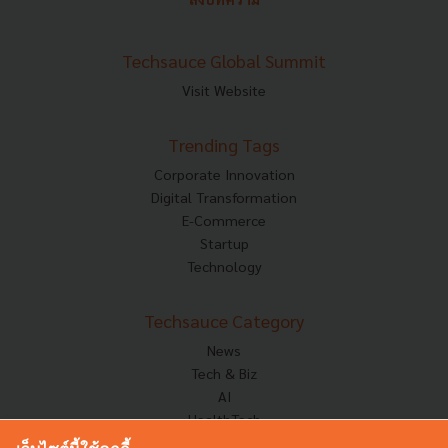
Techsauce Global Summit
Visit Website
Trending Tags
Corporate Innovation
Digital Transformation
E-Commerce
Startup
Technology
Techsauce Category
News
Tech & Biz
AI
HealthTech
Exec Insight