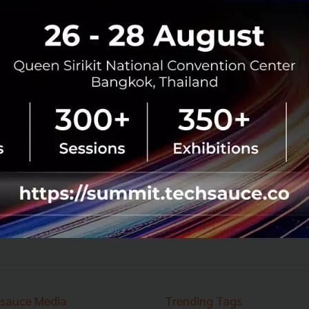
32
PR News
Facebook
farm to table
International Women's Day
dtac เผย 6 ทักษะดิจิทัลลดความเหลื่อมล้ำทางเพศชู
นโยบายความหลากหลายในองค์กร เนื่องในวันสตรี
สากล
dtac เผย 6 ทักษะสำคัญทางดิจิทัล ลดความเหลื่อมล้ำทางเพศ
ในอุตสาหกรรมเทคโนโลยี พร้อมชูนโยบายสนับสนุนความ
หลากหลายทางเพศในองค์กร สร้างวัฒนธรรมเคารพซึ่งกันและ
กัน-ออฟฟิศปลอดภัย หนุนความเท...
มีนาคม 8, 2019
| By
Techsauce Team
75
PR News
dtac
International Women's Day
sauce Media
Trending Tags