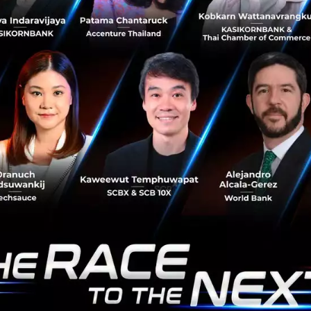
X Ziliun, Present the Inspirational SEA 8
International Women’s Day is dedicated to all the
wonderful women in our lives. They are all our
cheerleaders, our shoulder to cry on, our pillars of
strength, our listeners, our c...
March 8, 2019
| By
Techsauce Team
20
Tech & Biz
startup
women in tech
Inspirational SEA 8
International Women's Day
'ผู้หญิง' กับการสร้างอนาคตให้กับภาคธุรกิจใน
ประเทศไทย
คุณชลิดา กีรสว่างพร อดีตพนักงานบริษัทที่ผันตัวมาเริ่มต้น
ธุรกิจร้านอาหารของตัวเอง ภายใต้แนวคิด “farm to table” ใน
ฟาร์มผักไฮโดรโปนิกส์ในกรุงเทพฯ เมื่อสองปีที่ผ่านมา ด้วยแรง
บันดาลใจจา...
มีนาคม 8, 2019
| By
Techsauce Team