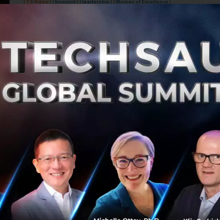
TS Video
krungsri
leadership
Women of Excellence
international-womens-day
เทียบสวัสดิการหญิง ไทยสู้ใครได้บ้าง?
บทความนี้ Techsauce จึงจะพามาดูว่าการต่อสู้กว่า 1 ศตวรรษ
ที่ผ่านมา ในปัจจุบัน ‘สิทธิสตรี’ และสวัสดิการหญิงทั้งใน
ประเทศไทยและต่างประเทศก้าวหน้าไปถึงไหนแล้ว...
มีนาคม 7, 2024
| By
Techsauce Team
1
Saucy Thoughts
women
international-womens-day
‘ผู้หญิง’ หนึ่งในผู้สร้าง ‘โอกาส’ สู่ Cognitive
Tech-Co ของ AIS ต้อนรับวันสตรีสากล
เนื่องในวันที่ 8 มีนาคม เป็นวัน 'สตรีสากล' ชวนฟังเสียง 'ผู้หญิง'
ที่เป็นพนักงานใน AIS กับชีวิตในออฟฟิศที่สะท้อน 'ความเท่า