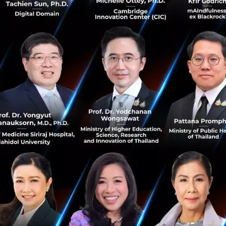
เทียมกัน' และโอกาสในที่ทำงาน...
มีนาคม 7, 2024
| By
Techsauce Team
33
Tech & Biz
AIS
สตรี
เอไอเอส
ผู้หญิง
8 ผู้บริหารหญิง กับการบริหารงาน บริหารคน ในโลก
ธุรกิจ
8 ผู้บริหารหญิง กับการบริหารงาน บริหารคน ในโลกธุรกิจ
เพราะ "ผู้หญิงก็เป็นผู้นำได้"...
มีนาคม 8, 2022
| By
Techsauce Team
5
Exec Insight
leadership
Female Leaders
international-womens-day
Fablysa, in Collaboration with Techsauce