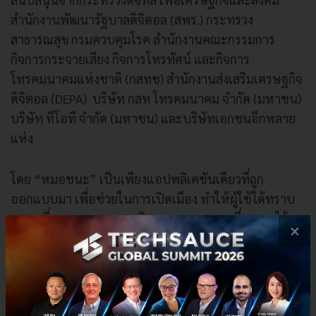
สำนักงานพัฒนารัฐบาลดิจิตอล (สพร.) กระทรวง
สาธารณสุข กรมควบคุมโรค สำนักงานคณะกรรมการ
กิจการกระจายเสียง กิจการโทรทัศน์ และกิจการ
โทรคมนาคมแห่งชาติ (กสทช) สำนักงานส่งเสริมเศรษฐกิจ
ดิจิตอล (DEPA) บริษัท กสท โทรคมนาคม จำกัด (มหาชน)
บริษัท ทีโอที จำกัด (มหาชน) และบริษัทเอกชนอีกหลาย
แห่ง
โดย “หมอชนะ” เป็นเพียงแอปพลิเคชันเดียวที่ถูก
ออกแบบมา เพื่อช่วยในการเปิดเมือง ทำให้ผู้ใช้ได้ทราบ
ความเสี่ยงของตนเองจากกิจกรรมและบุคคลที่ตนเองได้
×
ใกล้ชิดในช่วงเวลา 14 วันที่ผ่านมา ซึ่งมีจุดเด่นจากการนำ
Bluetooth มาทำงานร่วมกับ GPS ทำให้สามารถติดตามได้
ว่าผู้ใช้ได้เคยใกล้ชิดผู้ป่วยหรือได้เดินทางไปยังสถานที่ ที่มี
ความเสี่ยงและใกล้ชิดกับ ผู้ที่มีความเสี่ยงสูงในระยะรัศมี 5