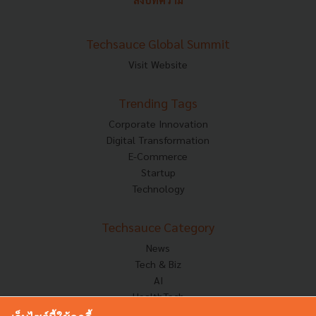
ส่งบทความ
Techsauce Global Summit
Visit Website
Trending Tags
Corporate Innovation
Digital Transformation
E-Commerce
Startup
Technology
Techsauce Category
News
Tech & Biz
AI
HealthTech
Exec Insight