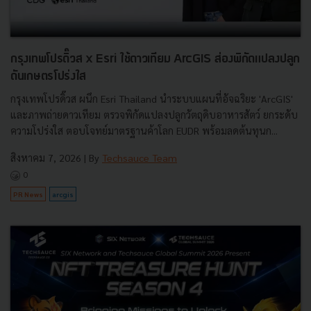
กรุงเทพโปรดิ๊วส x Esri ใช้ดาวเทียม ArcGIS ส่องพิกัดแปลงปลูก
ดันเกษตรโปร่งใส
กรุงเทพโปรดิ๊วส ผนึก Esri Thailand นำระบบแผนที่อัจฉริยะ 'ArcGIS'
และภาพถ่ายดาวเทียม ตรวจพิกัดแปลงปลูกวัตถุดิบอาหารสัตว์ ยกระดับ
ความโปร่งใส ตอบโจทย์มาตรฐานค้าโลก EUDR พร้อมลดต้นทุนก...
สิงหาคม 7, 2026
| By
Techsauce Team
0
PR News
arcgis