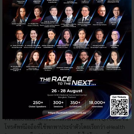
เมตร จึงทำให้สามารถคัดแยกผู้ที่เสี่ยงติดเชื้อในวงที่แคบ
ลงได้อย่างมีประสิทธิภาพ
อย่างไรก็ตาม การที่จะช่วยลดโอกาสการเกิดผู้ติดเชื้อราย
ใหม่ และควบคุมสถานการณ์แพร่ระบาดของโรคได้อย่างมี
ประสิทธิภาพโดยเฉพาะอย่างยิ่งในช่วงที่กำลังจะเปิดเมือง
จำเป็นต้องมีการผลักดันและเชิญชวนให้ประชาชนใช้
แอปพลิเคชัน “หมอชนะ” ให้มีจำนวนมากเพียงพอ เพื่อ
ให้แอปพลิเคชันมีข้อมูลที่จะเตือนผู้ใช้แอปพลิเคชันและ
สังคมได้อย่างแม่นยำ จึงได้เสนอแนะให้ท่านนายก
รัฐมนตรี พิจารณาออกมาตรการที่จูงใจอย่างเร่งด่วน เพื่อ
เชิญชวนให้ข้าราชการ พนักงานรัฐวิสาหกิจ นักเรียน
นักศึกษา และประชาชนผู้ใช้โทรศัพท์เคลื่อนที่ดาวน์โหลด
แอปพลิเคชัน “หมอชนะ” เพื่อนำไปใช้เป็นมาตรการชี้วัด
ความเสี่ยงและคัดกรองเพิ่มเติมโดยการแสดง QR Code ใน
โทรศัพท์มือถือที่ใช้พกพาประจำตัวโดยเรียกว่า eHealth