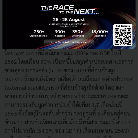
รวมถึงมาตรการกระตุ้นเศรษฐกิจทางการคลัง การอัดฉีด
เงินเพื่อรักษาสภาพคล่อง และการปรับลดอัตราดอกเบี้ย
อย่างไรก็ตาม กลุ่มประเทศ CLMV ยังคงต้องเผชิญกับข้อ
จำกัดทางการคลัง (limited fiscal space) เช่นเดียวกับ
ประเทศกำลังพัฒนาอื่น ๆ ส่วนใหญ่
โดยเฉพาะลาวที่มีหนี้สาธารณะ (58% ของ GDP ในปี
2562 โดยเกือบ 90% เป็นหนี้ในสกุลต่างประเทศ) และการ
ขาดดุลทางการคลัง (5.1% ของ GDP) ที่ค่อนข้างสูง
นอกจากนั้นลาวยังมีความเสี่ยงด้านเสถียรภาพต่างประเทศ
(external stability risk) ที่ค่อนข้างสูงอีกด้วย โดย IMF
คาดการณ์ว่าระดับทุนสำรองระหว่างประเทศของลาวจะ
สามารถรองรับมูลค่าการนำเข้าได้เพียง 1.7 เดือนในปี
2563 ซึ่งยังอยู่ในระดับต่ำกว่ามาตรฐานที่ 3 เดือนอยู่ค่อน
ข้างมาก สำหรับเวียดนามที่แม้จะมีหนี้สาธารณะที่ต่ำกว่า
ลาวไม่มากนัก (54.3% ของ GDP ณ เดือนเมษายน 2563)