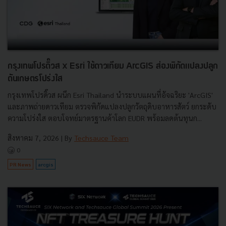
กรุงเทพโปรดิ๊วส x Esri ใช้ดาวเทียม ArcGIS ส่องพิกัดแปลงปลูก
ดันเกษตรโปร่งใส
กรุงเทพโปรดิ๊วส ผนึก Esri Thailand นำระบบแผนที่อัจฉริยะ 'ArcGIS'
และภาพถ่ายดาวเทียม ตรวจพิกัดแปลงปลูกวัตถุดิบอาหารสัตว์ ยกระดับ
ความโปร่งใส ตอบโจทย์มาตรฐานค้าโลก EUDR พร้อมลดต้นทุนก...
สิงหาคม 7, 2026
| By
Techsauce Team
0
PR News
arcgis