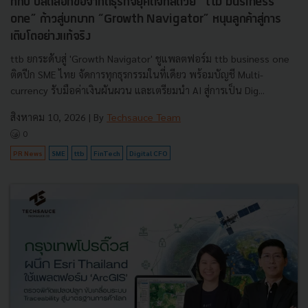
ทีทีบี ปลดล็อกข้อจำกัดธุรกิจยุคดิจิทัลด้วย “ttb business
one” ก้าวสู่บทบาท “Growth Navigator” หนุนลูกค้าสู่การ
เติบโตอย่างแท้จริง
ttb ยกระดับสู่ 'Growth Navigator' ชูแพลตฟอร์ม ttb business one
ติดปีก SME ไทย จัดการทุกธุรกรรมในที่เดียว พร้อมบัญชี Multi-
currency รับมือค่าเงินผันผวน และเตรียมนำ AI สู่การเป็น Dig...
สิงหาคม 10, 2026
| By
Techsauce Team
0
PR News
SME
ttb
FinTech
Digital CFO