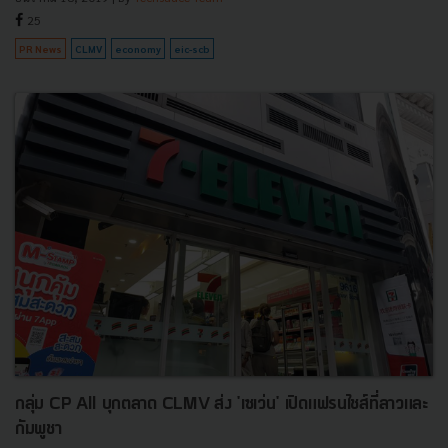
25
PR News
CLMV
economy
eic-scb
กลุ่ม CP All บุกตลาด CLMV ส่ง 'เซเว่น' เปิดแฟรนไชส์ที่ลาวและ
กัมพูชา