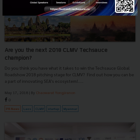
Are you the next 2018 CLMV Techsauce
champion?
Do you think you have what it takes to win the Techsauce Global
Roadshow 2018 pitching stage for CLMV? Find out how you can be
a part of innovating SEA’s ecosystem!......
May 17, 2018
| By
Chaowarat Yongjiranon
0
PR News
Laos
CLMV
startup
Myanmar