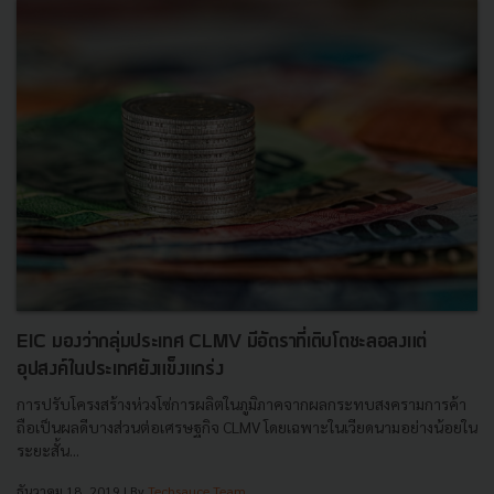
EIC มองว่ากลุ่มประเทศ CLMV มีอัตราที่เติบโตชะลอลงแต่
อุปสงค์ในประเทศยังแข็งแกร่ง
การปรับโครงสร้างห่วงโซ่การผลิตในภูมิภาคจากผลกระทบสงครามการค้า
ถือเป็นผลดีบางส่วนต่อเศรษฐกิจ CLMV โดยเฉพาะในเวียดนามอย่างน้อยใน
ระยะสั้น...
ธันวาคม 18, 2019
| By
Techsauce Team