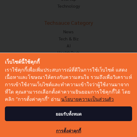
Technology
Techsauce Category
News
Tech & Biz
AI
HealthTech
Exec Insight
เว็บไซต์นี้ใช้คุกกี้
Corp Innov
เราใช้คุกกี้เพื่อเพิ่มประสบการณ์ที่ดีในการใช้เว็บไซต์ แสดง
Saucy Thoughts
เนื้อหาและโฆษณาให้ตรงกับความสนใจ รวมถึงเพื่อวิเคราะห์
Based On
การเข้าใช้งานเว็บไซต์และทำความเข้าใจว่าผู้ใช้งานมาจาก
Sustainable
ที่ใด คุณสามารถเลือกตั้งค่าความยินยอมการใช้คุกกี้ได้ โดย
Videos
คลิก “การตั้งค่าคุกกี้” อ่าน
นโยบายความเป็นส่วนตัว
Podcast
Startup Guide
ยอมรับทั้งหมด
© Copyright 2026 :
Techsauce All rights reserved.
การตั้งค่าคุกกี้