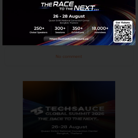
คริสตัล ฮอลล์ ดิ แอทธินี โฮเทล อะ ลักซ์ชูรี คอลเล็คชั่น โฮ
เทล กรุงเทพ สนใจลงทะเบียน หรือสามารถดูรายละเอียด
เพิ่มเติมได้ที่
http://bit.ly/tma_fi_symposium
PR News
TMA
Food Tech
Food Industry
No comment