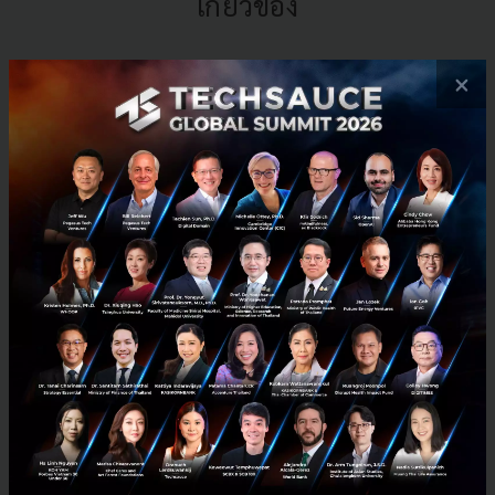
เกี่ยวข้อง
สำหรับการสร้างสรรค์นวัตกรรมใน
×
อุตสาหกรรมอาหารระดับโลก
ต่อยอดธุรกิจการพบปะผู้เชี่ยวชาญ
จากนานาประเทศ”
งาน Food Innopolis International Symposium 2018
จะจัดขึ้นระหว่างวันที่ 5-7 พฤศจิกายน 2561 ณ ห้อง