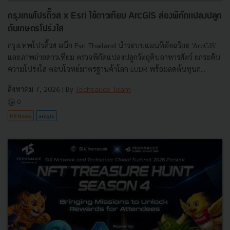
กรุงเทพโปรดิ๊วส x Esri ใช้ดาวเทียม ArcGIS ส่องพิกัดแปลงปลูก
ดันเกษตรโปร่งใส
กรุงเทพโปรดิ๊วส ผนึก Esri Thailand นำระบบแผนที่อัจฉริยะ 'ArcGIS'
และภาพถ่ายดาวเทียม ตรวจพิกัดแปลงปลูกวัตถุดิบอาหารสัตว์ ยกระดับ
ความโปร่งใส ตอบโจทย์มาตรฐานค้าโลก EUDR พร้อมลดต้นทุนก...
สิงหาคม 7, 2026
| By
Techsauce Team
0
PR News
arcgis