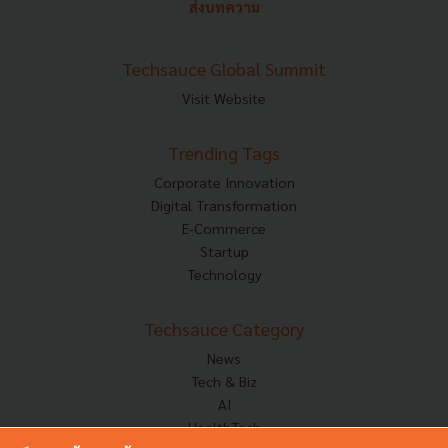
ส่งบทความ
Techsauce Global Summit
Visit Website
Trending Tags
Corporate Innovation
Digital Transformation
E-Commerce
Startup
Technology
Techsauce Category
News
Tech & Biz
AI
HealthTech