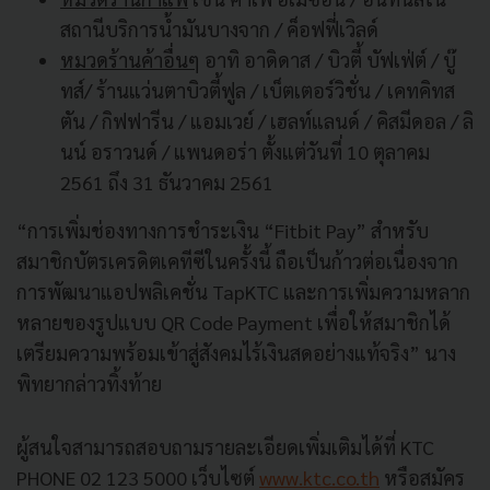
สถานีบริการน้ำมันบางจาก / ค็อฟฟี่เวิลด์
หมวดร้านค้าอื่นๆ
อาทิ อาดิดาส / บิวตี้ บัฟเฟ่ต์ / บู๊
ทส์/ ร้านแว่นตาบิวตี้ฟูล / เบ็ตเตอร์วิชั่น / เคทคิทส
ตัน / กิฟฟารีน / แอมเวย์ / เฮลท์แลนด์ / คิสมีดอล / ลิ
นน์ อราวนด์ / แพนดอร่า ตั้งแต่วันที่ 10 ตุลาคม
2561 ถึง 31 ธันวาคม 2561
“การเพิ่มช่องทางการชำระเงิน “Fitbit Pay” สำหรับ
สมาชิกบัตรเครดิตเคทีซีในครั้งนี้ ถือเป็นก้าวต่อเนื่องจาก
การพัฒนาแอปพลิเคชั่น TapKTC และการเพิ่มความหลาก
หลายของรูปแบบ QR Code Payment เพื่อให้สมาชิกได้
เตรียมความพร้อมเข้าสู่สังคมไร้เงินสดอย่างแท้จริง” นาง
พิทยากล่าวทิ้งท้าย
ผู้สนใจสามารถสอบถามรายละเอียดเพิ่มเติมได้ที่ KTC
PHONE 02 123 5000 เว็บไซต์
www.ktc.co.th
หรือสมัคร