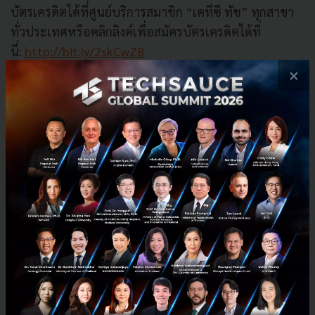
บัตรเครดิตได้ที่ศูนย์บริการสมาชิก “เคทีซี ทัช” ทุกสาขา
ทั่วประเทศหรือคลิกลิงค์เพื่อสมัครบัตรเครดิตได้ที่
นี่:
http://bit.ly/2skCwZ8
×
PR News
KTC
Fitbit
payment
Fitbit Pay
Credit Card
No comment