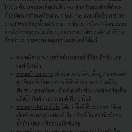
โปรโมชั่น มอบเครดิตเงินคืน 5% สำหรับสมาชิกที่ชำระ
ด้วยบัตรเครดิตเคทีซี ผ่าน Fitbit Pay และเมื่อมีการชำระ
ผ่าน Fitbit Pay ตั้งแต่ 5 รายการขึ้นไป / บัตร / เดือน (รวม
ยอดใช้จ่ายสูงสุดไม่เกิน 5,000 บาท / บัตร / เดือน) ที่ร้าน
ค้ากว่า 40 รายครอบคลุมทุกไลฟ์สไตล์ ได้แก่
หมวดโรงภาพยนตร์
เช่น เมเจอร์ ซีนีเพล็กซ์ / เอส
เอฟ ซีเนม่า
หมวดร้านอาหาร
เช่น เอ แอนด์ดับเบิ้ลยู / อาฟเตอร์
ยู / ชิกกาลิเชียส / คอฟฟี่บีนส์ บาย ดาว / โดมิโน
พิซซ่า / ฮอทพ็อต / ฮั่วเซ่งฮงดิ่มซำ / เจฟเฟอร์สเต็ก/
แม็คโดนัลด์ / เอส แอนด์ พี / ยาโยอิ
หมวดซูเปอร์มาร์เก็ต
ได้แก่ บิ๊กซีทั่วประเทศ / ซีเจ
เอ็กซ์เพรส/ กูร์เมต์มาร์เก็ต / จิฟฟี่ ในสถานีบริการ
น้ำมัน ปตท / อิออนแม็กซ์แวลู
หมวดร้านกาแฟ
เช่น คาเฟ่ อเมซอน / อินทนิลใน