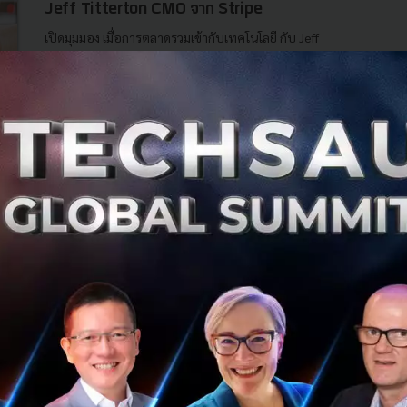
Jeff Titterton CMO จาก Stripe
เปิดมุมมอง เมื่อการตลาดรวมเข้ากับเทคโนโลยี กับ Jeff
Titterton CMO จาก Stripe...
กันยายน 6, 2024
| By
Techsauce Team
1
Tech & Biz
stripe
payment
marketing
cross-border-e-commerce
Stripe มุ่งเน้นการชำระเงินด้วย AI ดัน Cross
Border E-Commerce ในไทยและภูมิภาคเอเชีย
Stripe ตั้งเป้าผลักดันการค้าข้ามพรมแดนสำหรับธุรกิจในไทย
และภูมิภาคเอเชีย ด้วยรูปแบบการชำระเงินที่ขับเคลื่อนโดย
ระบบ AI...
กันยายน 2, 2024
| By
Techsauce Team
0
News
stripe
payment
stripe tour