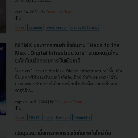
annually by 2032....
April 24, 2025
| By
Techsauce Team
0
News
payment
cross-border
money20/20-asia
NITMX ประกาศความสำเร็จกับงาน “Hack to the
Max : Digital Infrastructure” ระดมคนรุ่นใหม่
ผลักดันนวัตกรรมการเงินเพื่อชาติ
โครงการ "Hack to the Max : Digital Infrastructure" ที่ถูกจัด
ขึ้นโดย บริษัท เนชั่นแนล ไอทีเอ็มเอ๊กซ์ จำกัด (NITMX) ได้รับ
กระแสตอบรับอย่างดีเยี่ยม สะท้อนให้เห็นถึงความสนใจของ
คนรุ่นให...
พฤศจิกายน 5, 2024
| By
Techsauce Team
0
News
TRUST
nitmx
Payment
PromptBiz
เปิดมุมมอง เมื่อการตลาดรวมเข้ากับเทคโนโลยี กับ