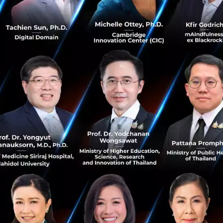
BigPay เลือก Thredd ใช้ FinTech ขับเคลื่อนขีด
ความสามารถในการชำระเงิน
BigPay เลือก Thredd ใช้ FinTech ขับเคลื่อนขีดความสามารถ
ในการชำระเงิน เตรียมให้บริการในไทย ต้นปี 2024...
ตุลาคม 18, 2023
| By
Techsauce Team
0
News
thredd
bigpay
payment
fintech
Stripe aims to drive more growth of
internet economy with frictionless
payment and automated financial process
Stripe introduced new product updates to support
businesses of all sizes in the region, enabling them to