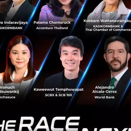
cater to the surging demand for digital commerce and
pursue global growth o...
October 12, 2023
| By
Techsauce Team
0
Tech & Biz
stripe
payment
infrastructure
payment-gateway
Stripe เดินหน้า Internet Economy ด้วยบริการ
ทางการเงินให้ธุรกิจยุคใหม่
Stripe จัดงาน “Stripe Tour Singapore” เปิดตัวและอัพเดต
ผลิตภัณฑ์ Stripe ทั้งในกลุ่มระบบชำระเงิน (Payment) และ
กลุ่มบริการ Beyond Payment ที่พัฒนาขึ้น เพื่อขยายการตอบ
โจทย์ Pain Point ...
ตุลาคม 12, 2023
| By
Techsauce Team
0
Tech & Biz
stripe
payment
infrastructure
payment-gateway
Krungsri ขยายบริการชำระเงินด้วย QR ผ่านร้านค้า