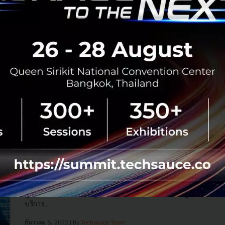
ชั้นนำในญี่ปุ่น เพิ่มความสะดวกให้ลูกค้าคนไทย
Krungsri ร่วมมือกับ NETSTARS CO.,LTD. หนึ่งในบริษัทชั้นนำ
เพื่อการพัฒนาระบบการชำระเงินในประเทศญี่ปุ่น ขยาย
บริการชำระเงินในประเทศญี่ปุ่น ผ่านการสแกน QR ด้วยกรุงศรี
โมบายแอป (KMA) และโ...
ธันวาคม 21, 2022
| By
Techsauce Team
3
PR News
LTD.
payment
krungsri
NETSTARS CO.
Opn ขึ้นแท่นผู้นำด้านการชำระเงินในเอเชียแปซิฟิก-ผู้
ให้บริการด้านการประมวลผลธุรกรรมชั้นนำ 25 อันดับ
แรกในสหรัฐฯ
Opn ผู้ให้บริการโซลูชั่นด้านการชําระเงินอย่างครบวงจรจาก
ประเทศญี่ปุ่นและเอเชียตะวันออกเฉียงใต้ ก้าว ขึ้นเป็นหนึ่งใน
ผู้นําด้านการชําระเงินในภูมิภาคเอเชียแปซิฟิกและหนึ่งในผู้ให้
บริการ...
ธันวาคม 8, 2022
| By
Techsauce Team