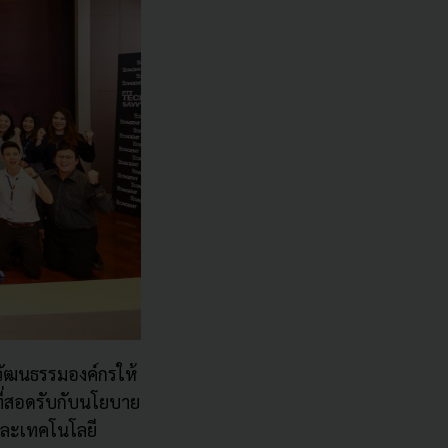
บวัฒนธรรมองค์
กรให้
่สอดรับกั
บนโยบาย
ละเทคโนโลยี