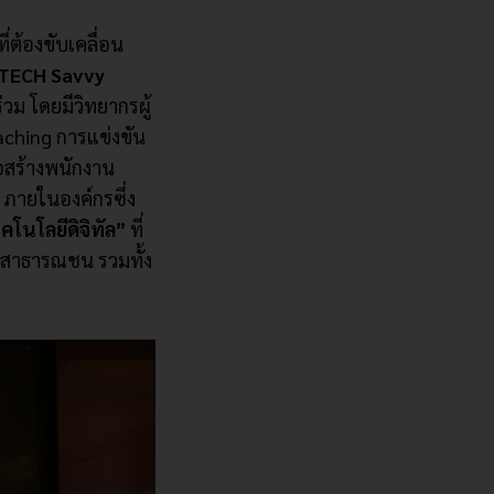
่ต้องขับเคลื่อน
TECH Savvy
วม โดยมีวิ
ทยากรผู้
achin
g
การแข่งขัน
่อสร้างพนักงาน
ภายในองค์กรซึ่ง
คโนโลยีดิจิ
ทัล”
ที่
อสาธารณชน รวมทั้ง