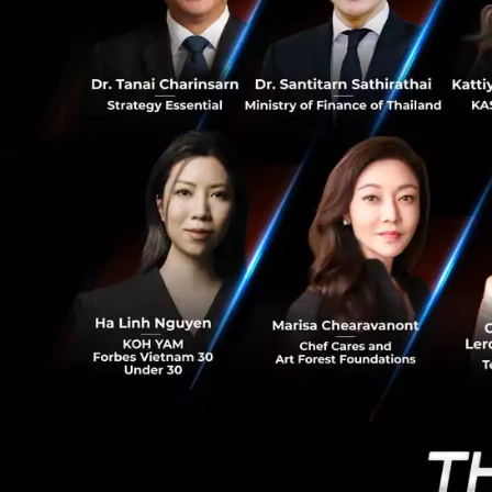
180
น
โดยหลังจากผ่
านการ
โครงการ จนทำให้ได้
พนักงานวิเคราะห์แ
แข่งขันประเภท
“
D