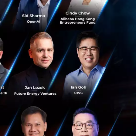
์กร (
Digital
้
านดิจิทัลเพื่อสร้าง
ในปัจจุบั
นและ
 ปตท. ที่เป็นคน
่
ยนองค์กรให้พร้อม
ที่ส่งเสริ
มการ