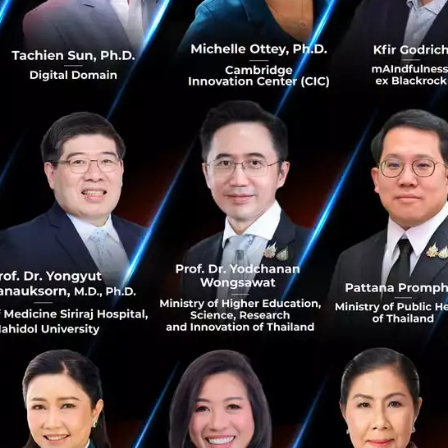
ำงานให้ทันสมัยด้
วยการนำเทคโนโลยีดิจิทัลเข้
ามาพัฒนาองค
ซึ่งแน่นอนว่าสิ่งที่สำคัญที่สุ
ดคือ การพัฒนาบุคลากรให้เป็นผู้นำด
องค์กร เพื่อรองรับการเปลี่ยนแปลงของสั
งคมและภาคธุรกิจทั้ง
ร
PTT TECH Savvy Agent 2018
ต้องการที่ส่งเสริมบุ
คคลากรของ
ี่
ยวชาญด้านเทคโนโลยีดิจิทัลซึ่
งจะมีส่วนสำคัญในการปรับเปลี
ดยใช้เทคโนโลยีดิจิทัลเป็
นตัวขับเคลื่อน และเป็นองค์กรต้นแบบ
นยุ
คไทยแลนด์
4
.
0
ได้อย่างยั่งยืน