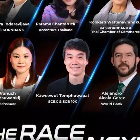
ายชาญศิลป์ ตรีนุชกร ประธานเจ้าหน้าที่บริหารและกรรมการผู้จัดการใหญ่ ปต
ขับเคี่ยวอย่างเข้มข้
นจากบุคลากรของ ปตท.ที่เข้าร่วมแข่งขั
 3 ทูตแห่งเทคโนโลยีดิจิทัล ได้แก่
“มีน
–
นายปรัชญา ไหลไพบ
ละวางแผน ฝ่ายบริหารบริษัทในเครือน้ำมั
นปิโตรเคมีและการกล
evelo
ping Digital Mindset
”
หรือการพัฒนาแนวคิ
ดในการใช้เ