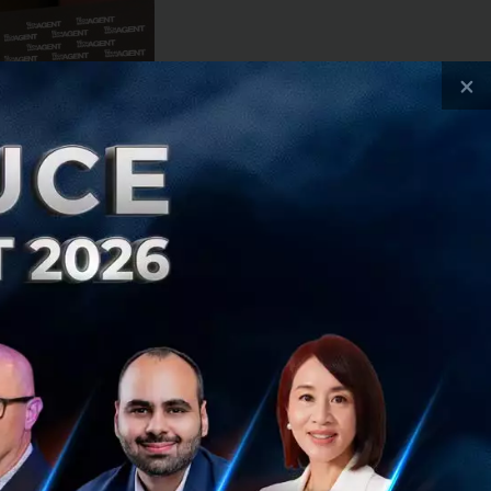
×
วว่า
ิ่งสำคัญที่สุดคือ