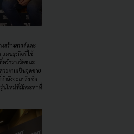
งสร้างสรรค์
และ
e
แผ
นธุรกิจที่ใช้
ี่
คว้ารางวัลชนะ
วสวยงามเป็นจุ
ดขาย
ี่กำลั
งจะมาถึง ซึ่ง
ุ่นใหม่ที่มักจะหาที่