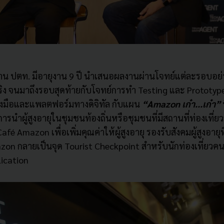
าน ปตท. มีอายุงาน
9
ปี นำเสนอผลงานผ่านโจทย์แต่
ละรอบอย่า
ริง จนมาถึงรอบสุดท้ายกับโจทย์
การทำ
Testing
และ
Prototyp
งมือและแพลตฟอร์มทางดิจิทัล กับแผน
“
Amazon
เก๋า...เก๋า”
ท
ารนำผู้สูงอายุ
ในชุมชนท้องถิ่นหรือชุมชนที่มี
สถานที่ท่องเที่ย
Café Amazon
เพื่อเพิ่มคุณค่าให้ผู้
สูงอายุ รองรับสังคมผู้สูงอายุท
azon
กลายเป็นจุด
Tourist Checkpoint
สำหรับนักท่องเที่
ยวคนร
ication