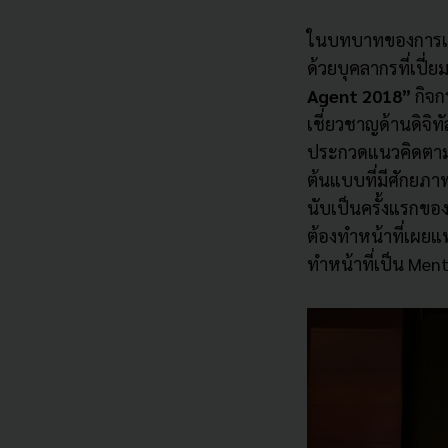
ในบทบาทของการเป
ด้วยบุคลากรที่
เปี่ย
Agent
2018
”
กิจก
เชี่ยวชาญด้านดิจิทัล
ประกวดแนวคิ
ดตามโ
ต้นแบบที่มีศั
กยภาพ
นับเป็นครั้
งแรกของป
ต้องทำหน้าที่เผยแ
ทำหน้าที่เป็น
Ment