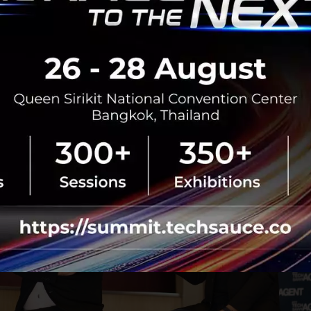
ิดประโยชน์สู
งสุด