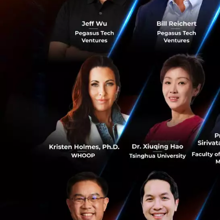
การปรับรู
ปแบบการท
Transformation
) 
ความเข้มแข็
งภายใน
อนาคต ซึ่งโครงกา
รุ่นใหม่และมีความเช
แข่งขันในเวที
สากลโ
ทำงานแบบดิจิทัลใ
0