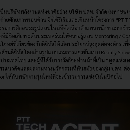
็นบริษัทพลั
งงานแห่งชาติอย่าง บริษัท ปตท. จำกัด (มหาชน) ที
มด้วยศักยภาพรอบด้าน จึงได้ริเริ่มและเดินหน้
าโครงการ
“
PTT 
รรมการฝึ
กอบรมรูปแบบใหม่ที่คัดเลือกตั
วแทนพนักงานมาเข้าร่
ที่
มีชื่อเสียงระดับประเทศร่วมให้
ความรู้แบบ
Mentoring
/
Co
จทย์ที่เกี่ยวข้องกับดิจิ
ทัลให้เกิดประโยชน์สูงสุดต่
อองค์กร เพื
ด้านดิจิทัล โดยผ่านรูปแบบเกมการแข่งขันแบบ
Reality Show
ระเทศไทย และผู้ที่ได้รับรางวัลก็จะทำหน้
าที่เป็น
“ทูตแห่งเท
พร่
แนวคิดและผลงานทางนวัตกรรมที่ทั
นสมัยของกลุ่ม ปตท. ต่
or
ให้
กับพนักงานรุ่นใหม่ที่จะเข้าร่
วมการแข่งขันในปีต่อไป