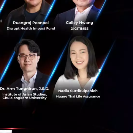
ท.
นจำนวน 30
ูลย์”
อายุ
32
ปี
ั่น ผู้ชนะการ
ครื่องมือดิจิทั
ล