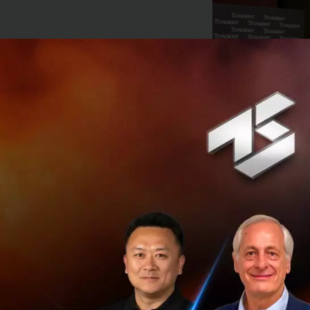
นายชาญศิลป์ ตรีน
ในปี
2561
ปตท. กำลั