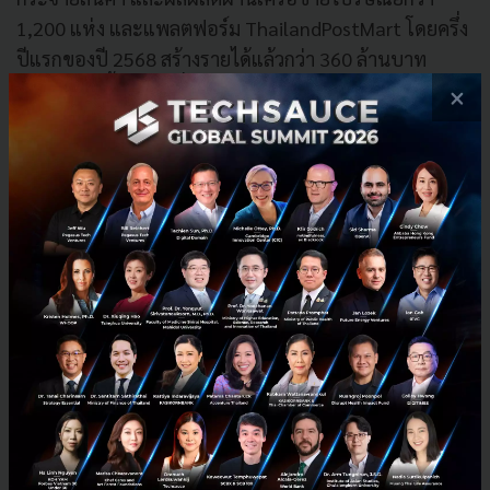
1,200 แห่ง และแพลตฟอร์ม ThailandPostMart โดยครึ่ง
ปีแรกของปี 2568 สร้างรายได้แล้วกว่า 360 ล้านบาท
เติบโตเพิ่มขึ้นจากปีที่ผ่านมาถึง 10% และคาดว่าในปี
×
2568 จะสามารถสร้างรายได้รวมที่ 760 ล้านบาท นอกจาก
นี้ ไปรษณีย์ไทยยังสนับสนุนบริการเชิงสังคม (PSO) ตั้งแต่
ปี 2554 จนถึงปัจจุบัน รวมกว่า 28,000 ล้านบาท และใน
ช่วงที่เกิดการปะทะในพื้นที่ชายแดนไปรษณีย์ไทยได้เปิด
แคมเปญเชิญชวนคนไทยร่วมส่งสิ่งของช่วยเหลือผู้ประสบ
ภัยชายแดนไทย-กัมพูชา ซึ่งมีน้ำใจจากคนไทยส่งผ่าน
ไปรษณีย์ไทยแล้วกว่า 34,302 กล่อง รวมน้ำหนักมากกว่า
104,365 กิโลกรัม
ด้านธรรมาภิบาลและการกำกับดูแล ที่มุ่งเน้นการให้ความ
สำคัญในเรื่องของการดำเนินธุรกิจที่ถูกต้อง โปร่งใส ตรวจ
สอบได้ โดยในปี 2567 ที่ผ่านมาผลการประเมินคะแนน
คุณธรรมและความโปร่งใส (ITA) อยู่ที่ 91.70 คะแนน และ