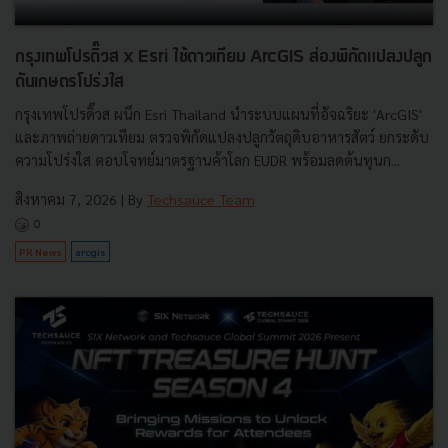
กรุงเทพโปรดิ๊วส x Esri ใช้ดาวเทียม ArcGIS ส่องพิกัดแปลงปลูก
ดันเกษตรโปร่งใส
กรุงเทพโปรดิ๊วส ผนึก Esri Thailand นำระบบแผนที่อัจฉริยะ 'ArcGIS'
และภาพถ่ายดาวเทียม ตรวจพิกัดแปลงปลูกวัตถุดิบอาหารสัตว์ ยกระดับ
ความโปร่งใส ตอบโจทย์มาตรฐานค้าโลก EUDR พร้อมลดต้นทุนก...
สิงหาคม 7, 2026
| By
Techsauce Team
0
PR News
arcgis