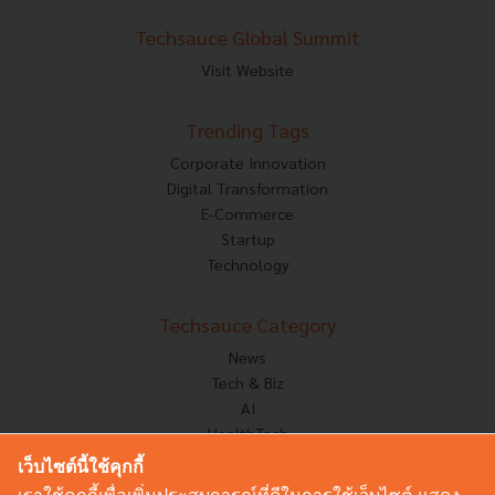
Techsauce Global Summit
Visit Website
Trending Tags
Corporate Innovation
Digital Transformation
E-Commerce
Startup
Technology
Techsauce Category
News
Tech & Biz
AI
HealthTech
Exec Insight
เว็บไซต์นี้ใช้คุกกี้
Corp Innov