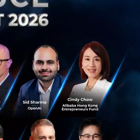
เป็นผู้นำในการใช้
รียนรู้ร่วมกันให้
 ในวงกว้าง รวมถึง
บการณ์ของผู้นำ
งมองหาแนวทางที่จะ
กย่องในปี 2021 นี้
พื่อสร้างผลลัพธ์
ร
ะกอบที่สำคัญที่สุด
มการบริหาร บริษัท
nt Lifestore ที่
ว ในทุกที่ ทุกเวลา
็อปปิ้งแบบไร้รอย