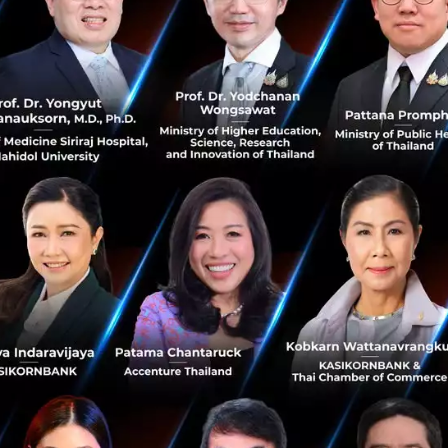
เราได้ ไม่ว่าลูกค้าจะมาเดินช็อปปิ้งในห้างฯ ช็อปปิ้งออนไลน์ที
าของการทรานส์ฟอร์มธุรกิจ และวันนี้ ผู้นำสตรีของเราก็ได้แส
ดประกายและผลักดันการใช้ AI อย่างก้าวกระโดดในทุกอุตสาหก
้านการขยายธุรกิจในกลุ่มประเทศอินโดจีน และกรรมการผู้จัด
“แม้ว่าการระบาดใหญ่ของโควิด-19 จะทำให้ธุรกิจทั่วโลกต้อ
จและตัวอย่างการนำ AI มาใช้อย่างสร้างสรรค์ของผู้ที่ได้รับรา
ห้พวกเราทุกคนก้าวข้ามผ่านความท้าทายและประสบความสำเร
ในการเปิดให้ประชาชนเข้าถึงข้อมูลสุขภาพที่เชื่อถือได้ในช่
งการทุ่มเทในโครงการต่างๆ เพื่อรับมือกับความท้าทายของกา
้วนเป็นสิ่งที่ผู้ได้รับรางวัลในปี 2021 นี้ ได้สะท้อนให้เราเห็
การประมวลผลภาษาธรรมชาติ รวมถึงความก้าวล้ำของระบบออโต
ใช้เพื่อช่วยคาดการณ์ผลลัพธ์ทางธุรกิจอย่างแม่นยำยิ่งขึ้น ทำ