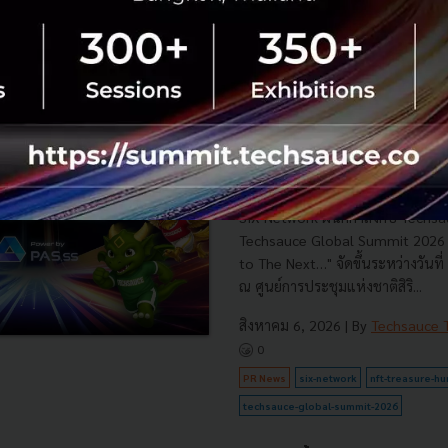
RTICLE
SIX Network และ Techsauc
มือปีที่ 4 นำ NFT Treasure
ระดับประสบการณ์ดิจิทัลใน T
Summit 2026
SIX Network ผนึกกำลังกับ Techsa
Techsauce Global Summit 2026 ภ
to The Next…" จัดขึ้นระหว่างวันท
ณ ศูนย์การประชุมแห่งชาติสิริ...
สิงหาคม 6, 2026
| By
Techsauce
0
PR News
six-network
nft-treasure-hu
techsauce-global-summit-2026