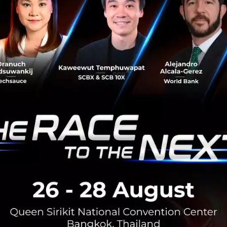
้น และขับเคลื่อนประสิทธิภาพใหม่ๆ เพิ่มขึ้น โดยสามารถอ่านเ
ด้ที่
https://www.ibm.com/watson/women-leaders-in-ai
เพ
ยทรานส์ฟอร์มธุรกิจอย่างไร และได้รับบทเรียนระหว่างทางอย่างไ
รโซลูชันและบริการ AI ชั้นนำของโลก IBM ได้ผสานนวัตกรรมใหม
n อย่างต่อเนื่อง ในสาขาที่เกี่ยวกับการประมวลผลภาษาธรรมชาต
และระบบอัตโนมัติต่างๆ IBM ได้รับเลือกให้เป็น ผู้นำใน Gartner
 Services เดือนกุมภาพันธ์ 2021 และยังได้รับการจัดอันดับให
rant ที่เพิ่งเผยแพร่เมื่อเร็ว ๆ นี้อีกสองฉบับ ได้แก่ Magic Q
s เดือนสิงหาคม 2020 และ Magic Quadrant for Data Scienc
m เดือนมีนาคม 2021
group
Women Leaders in AI
No comment