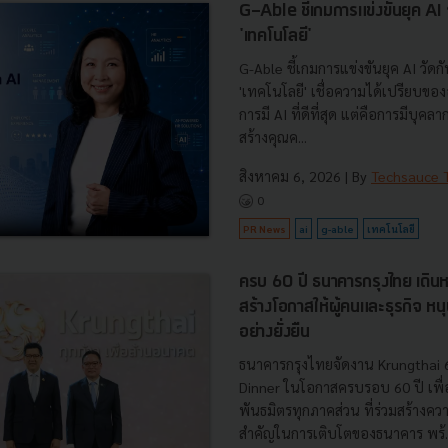
G-Able ชี้เกมการแข่งขันยุค AI วัด
'เทคโนโลยี'
G-Able ชี้เกมการแข่งขันยุค AI วัดกัน
'เทคโนโลยี' เชื่อความได้เปรียบขององ
การมี AI ที่ดีที่สุด แต่คือการมีบุคลา
สร้างคุณค...
สิงหาคม 6, 2026
| By
Techsauce
0
PR News
ai
g-able
เทคโนโลยี
ครบ 60 ปี ธนาคารกรุงไทย เดินห
สร้างโอกาสให้ผู้คนและธุรกิจ หน
อย่างยั่งยืน
ธนาคารกรุงไทยจัดงาน Krungthai 
Dinner ในโอกาสครบรอบ 60 ปี เพื่
พันธมิตรทุกภาคส่วน ที่ร่วมสร้างค
สำคัญในการเติบโตของธนาคาร พร้..