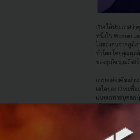
IBM ได้ประกาศว่าค
หนึ่งใน Women Lea
ในสองคนจากภูมิภาค
ทั่วโลก โดยคุณศุภล
ของธุรกิจ รวมถึง
การยกย่องดังกล่าว
เอไอของ IBM เพื่อ
แบบเฉพาะบุคคล (per
เทียร์, พารากอน ดี
ธุรกิจรีเทลรายแรก
เปลี่ยนแปลงไปของผ
ซึ่งรวมถึง M Card (