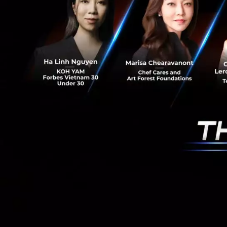
ความอัตโนมัติมากขึ
สตรีเหล่านี้เพิ่มเติมไ
เธอใช้ AI เข้าช่ว
ในฐานะผู้ให้บริกา
IBM สู่ IBM Watso
AI ที่น่าเชื่อถือ 
Cloud AI Developer
Gartner Magic Quad
Integration Tool
Learning Platfor
PR News
ibm
the-mall-