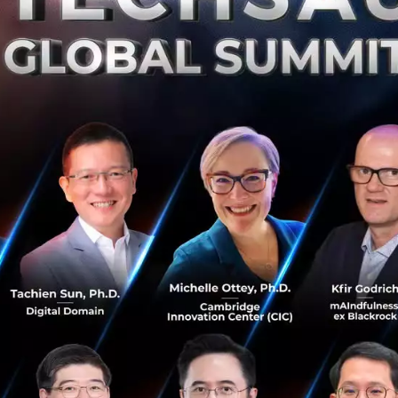
 Women Leaders in AI ประจำปีขึ้น ในปี 2019 เพื่อเชิดชูสตรีที่
ารมีส่วนร่วมที่หลากหลายในสาขาดังกล่าว และสร้างเครือข่ายการเ
ับรางวัล การยกย่องผู้นำแถวหน้าที่ผลักดันการพัฒนาและปรับใช้ AI
ทางการสร้าง AI ที่ครอบคลุม เที่ยงตรง และอธิบายได้ จากประส
รื่องที่สำคัญมากโดยเฉพาะในช่วงเวลาที่อุตสาหกรรมต่างๆ กำลั
ยืดหยุ่นมากขึ้นหลังจากการแพร่ระบาด ผู้นำ 40 คนที่ได้รับการย
ดยพิจารณาจากการที่พวกเธอใช้ AI เป็นตัวเร่งทรานส์ฟอร์เมชันเ
นักงาน รวมถึงลูกค้าและประชาชนที่องค์กรเหล่านี้ให้บริกา
เปลี่ยนสำคัญของโลกค้าปลีกยุคใหม่ และเทคโนโลยีก็เป็นส่วนปร
ได้ใน Winning Formula นี้” คุณศุภลักษณ์ อัมพุช ประธาน กรร
กัด กล่าว “เดอะมอลล์ กรุ๊ป ต้องการเป็นจุดหมาย Retail-tainme
็อปปิ้งแบบเฉพาะบุคคลที่ไร้ขีดจำกัดให้กับทุกคนในครอบครั
็นหนึ่งในกุญแจสำคัญที่ช่วยให้เราสามารถสร้างประสบการณ์การช