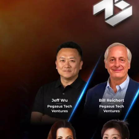
600,000 ราย)
IBM ริเริ่มโครงการ
AI รวมถึงส่งเสริมก
กับกลุ่มผู้ที่ได้ร
การได้เรียนรู้แนว
เหล่านี้ ถือเป็นเ
กลับมาฟื้นตัวอย่าง
ได้รับการคัดเลือกโ
ให้กับองค์กรและพ
“เรากำลังอยู่ในจุด
อย่างหลีกเลี่ยงไม่
เดอะมอลล์ กรุ๊ป จำ
มอบประสบการณ์การช
และวันนี้ AI ก็เป