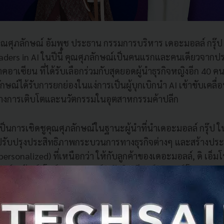
ุณศุภลักษณ์ อัมพุช ประธาน กรรมการบริหาร เดอะมอลล์ กรุ๊ป ไ
ders in AI ในปีนี้ คุณศุภลักษณ์เป็นคนแรกและคนเดียวจากป
อาเซียน ที่ได้รับเลือกร่วมกับสุดยอดผู้นำธุรกิจหญิงอีก 40 
ักษณ์ได้รับการยกย่องในแง่การเป็นผู้บุกเบิกนำ AI เข้าขับเคลื
สร้างการเติบโตและนวัตกรรมในอุตสาหกรรมค้าปลีก
เป็นการเชิดชูคุณศุภลักษณ์ในฐานะผู้นำที่นำเดอะมอลล์ กรุ๊ป 
ปรับปรุงประสิทธิภาพกระบวนการทางธุรกิจต่างๆ และสร้างประ
sonalized) ที่เหนือกว่า ให้กับลูกค้าของเดอะมอลล์, ดิ เอ็มโพ
พาร์ทเม้นท์สโตร์ และบลูพอร์ต หัวหิน รีสอร์ท มอลล์ โดยเดอะมอล
ของไทยที่นำเทคโนโลยี AI มาใช้ เพื่อทำความเข้าใจพฤติกรรมแล
ู้บริโภค และรับข้อมูลเชิงลึกแบบเรียลไทม์จากฐานข้อมูลการจ
ที่มีลูกค้ามากกว่า 4 ล้านราย) และโปรแกรม SCB M VISA (ที่มีลู