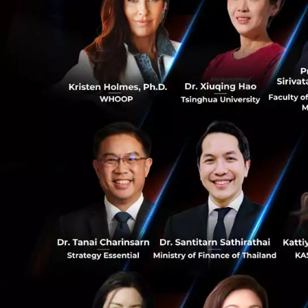
ต่อให้กับลูกค้าของ
ร์ทโฟนก็ตาม”
“AI ถือเป็นด่านหน้
ที่หลากหลาย ที่จุ
ทรักษ์ รองประธานด
ประเทศไทย กล่าว 
0
ลำบาก แต่ความสำเร็
เป็นแรงบันดาลใจใ
ด้วยกัน”
311
ตั้งแต่ความพยายาม
ของโควิด-19 จนถึ
ภูมิอากาศ เหล่านี้ล
ความก้าวหน้าด้าน
เชื่อถือได้ มาปรับ