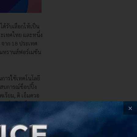
ด้รับเลือกให้เป็น
ระเทศไทย และหนึ่ง
คน จาก 18 ประเทศ
่อนทรานส์ฟอร์เมชัน
ในการใช้เทคโนโลยี
สบการณ์ช็อปปิ้ง
เรียม, ดิ เอ็มควอ
ล์ กรุ๊ป เป็นกลุ่ม
×
ะเทรนด์ ที่กำลัง
ับจ่ายที่ครอบคลุม
กค้ามากกว่า