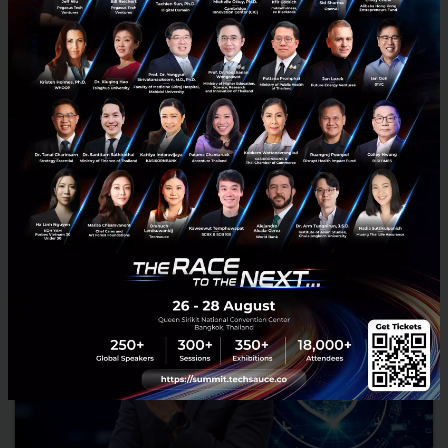
งานแสดงเทคโนโลยีระบบอัตโนมัติที่คุณไม่ควรพลาด
AUTOMATION EXPO 2026
อัปเกรดโรงงานด้วยโซลูชันลดต้นทุนและเพิ่มประสิทธิภาพการผลิตที่
AUTOMATION EXPO 2026 ชม Demo เครื่องจักรจริง ปรึกษาผู้เชี่ยวชาญ
และเวิร์กช็อปเข้มข้น ลงทะเบียนล่วงหน้าได้เลย...
กุมภาพันธ์ 17, 2026
| By
Techsauce Team
2
PR News
AUTOMATIONEXPO
AUTOMATIONEXPO2026