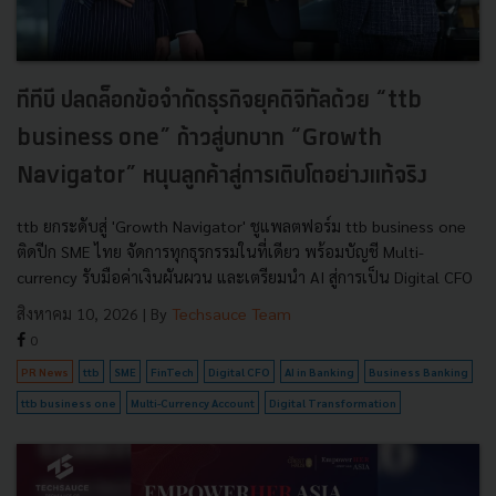
ทีทีบี ปลดล็อกข้อจำกัดธุรกิจยุคดิจิทัลด้วย “ttb
business one” ก้าวสู่บทบาท “Growth
Navigator” หนุนลูกค้าสู่การเติบโตอย่างแท้จริง
ttb ยกระดับสู่ 'Growth Navigator' ชูแพลตฟอร์ม ttb business one
ติดปีก SME ไทย จัดการทุกธุรกรรมในที่เดียว พร้อมบัญชี Multi-
currency รับมือค่าเงินผันผวน และเตรียมนำ AI สู่การเป็น Digital CFO
สิงหาคม 10, 2026
| By
Techsauce Team
0
PR News
ttb
SME
FinTech
Digital CFO
AI in Banking
Business Banking
ttb business one
Multi-Currency Account
Digital Transformation