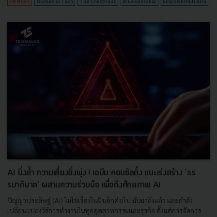
PR News
Women in Tech
The CrestHaus
AI Leadership
EmpowerHER Asia
AI ยิ่งล้ำ ความเสี่ยงยิ่งพุ่ง ! เอบีม คอนซัลติ้ง แนะเร่งสร้าง 'ธร
รมาภิบาล' ผสานความร่วมมือ เพื่อดึงศักยภาพ AI
ปัญญาประดิษฐ์ (AI) ไม่ใช่เรื่องในฝันอีกต่อไป มันมาถึงแล้ว และกำลัง
เปลี่ยนแปลงวิธีการทำงานในทุกอุตสาหกรรมและธุรกิจ ตั้งแต่การจัดการ