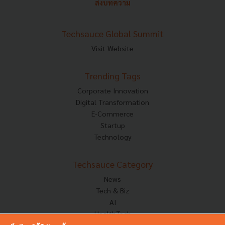
ส่งบทความ
Techsauce Global Summit
Visit Website
Trending Tags
Corporate Innovation
Digital Transformation
E-Commerce
Startup
Technology
Techsauce Category
News
Tech & Biz
AI
HealthTech
Exec Insight