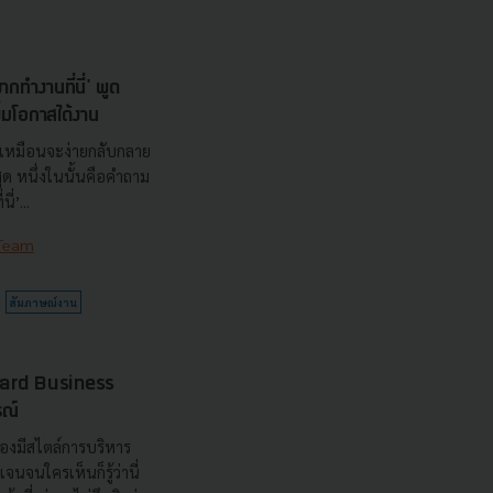
ทำงานที่นี่' พูด
ิ่มโอกาสได้งาน
เหมือนจะง่ายกลับกลาย
ด หนึ่งในนั้นคือคำถาม
่’...
 Team
สัมภาษณ์งาน
rvard Business
รณ์
ต้องมีสไตล์การบริหาร
จนจนใครเห็นก็รู้ว่านี่