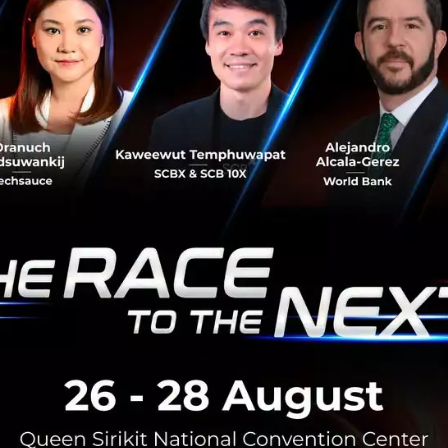
ficial Intimacy Literacy’ หรือการเรียนรู้เท่าทันความใกล้ชิด
ให้ผู้ใช้งานตั้ง ‘กติกาส่วนตัว’ ว่าจะใช้เอไอในรูปแบบไหน และส
มพันธ์กับคนจริงหรือไม่ รวมถึงการทำกิจกรรมที่เธอเรียกว่า ‘
สารกับคนจริง เพื่อฟื้นฟูความมั่นใจในการพูดคุยและใช้ชีวิตร่วม
ย่าง OpenAI, Google และ Anthropic จะเริ่มเพิ่มระบบดูแลผู้ใ
าน หรือพัฒนาวิธีตอบสนองต่อผู้ที่มีภาวะวิกฤตด้านสุขภาพจิต แ
า สังคมกำลังเข้าสู่ยุคที่ต้องมีคนทำหน้าที่อยู่ตรงกลางระหว่า
นุษย์’
นี้เกิดขึ้นได้ในปี 2025 ไม่ใช่เรื่องแปลก แต่เป็นสัญญาณว่าเท
ตามทัน และยังไม่มีใครรู้ว่าเส้นแบ่งระหว่างความสัมพันธ์กับมนุษ
งไหนดี