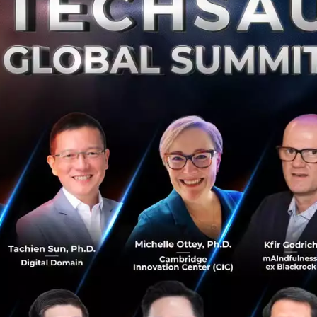
เอไอในฐานะเพื่อน คนรัก หรือที่ปรึกษาทางอารมณ์
ห้คำปรึกษาคนติด AI’
บายว่าลูกค้าส่วนใหญ่ของเธอเป็นผู้ชายที่ทำงานในวงการเทคโน
จนเริ่มส่งผลต่อทักษะการสื่อสารและความสัมพันธ์ในชีวิต บางคน
ัว ขณะที่บางคนเริ่มหลีกเลี่ยงบทสนทนากับมนุษย์ เพราะรู้สึกว่
่ แต่ความต้องการกลับเพิ่มขึ้นอย่างรวดเร็ว หลังจากเธอเปิดบ
้ามาจำนวนมากจนต้องจำกัดจำนวนลูกค้าตามเวลาที่มี โดยให้คำ
ร์กและออนไลน์
ี้เริ่มมีความสำคัญ ไม่ใช่แค่เพราะคนใช้เอไอมากขึ้น แต่เพราะพ
างชัดเจน งานวิจัยในสหรัฐฯ พบว่าคนจำนวนมากใช้ Generative