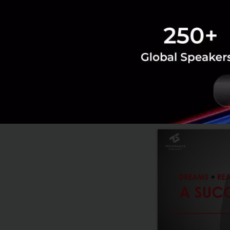
Saucy Thoughts
ai
อาช
RELATED A