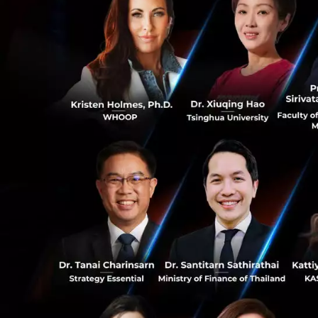
เกือบ 90% ใช้เพื่อ
และคนอายุ 18–21 ป
ทำไมอาชีพนี้ถึงเริ่
ประเด็นสำคัญคือ เ
บางครั้งมันอาจทำใ
0
สัมพันธ์ไม่ได้ราบ
Amelia Miller ยกตั
0
ChatGPT เกี่ยวกับ
ยิ่งเชื่อว่าตัวเองถ
แนวทางการทำงานของ
ถูกออกแบบมาอย่าง