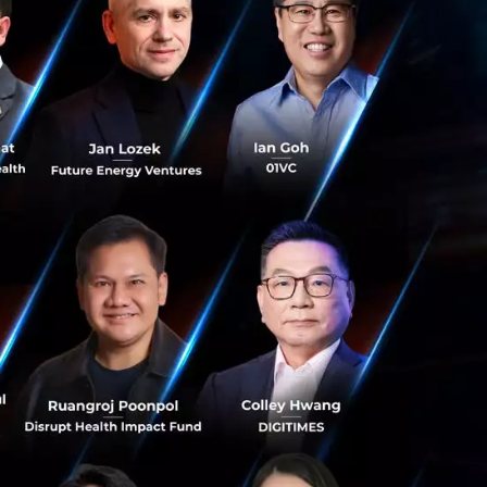
ที่ในกลุ่มวัยรุ่น
บายใจให้ผู้ใช้จน
โลกจริง ความ
ขอคำปรึกษาจาก
ต่ละฝ่าย จนทั้งคู่
้เข้าใจว่า Chatbot
นบ้าง เธอเรียก