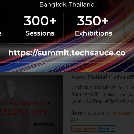
ีพ
สายเทค
No comment
RTICLE
สมการ ‘ชีวิตที่สำเร็จ’ กลั่นจาก
เจาะลึกสมการความสำเร็จ Ray Dalio 
กับอุทาหรณ์เรื่อง Radical Transpare
และการตั้งเป้าหมายชีวิตด้วยตัวเอง..
สิงหาคม 6, 2026
| By
Techsauce
0
Saucy Thoughts
ray-dalio