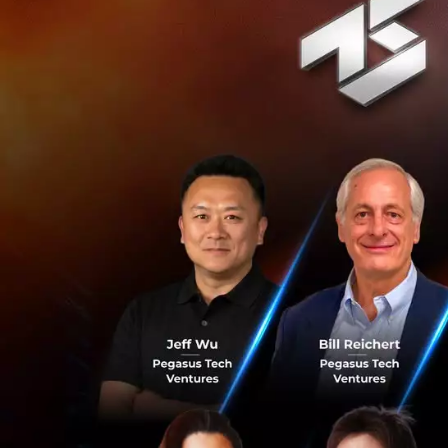
น้อยที่เริ่มพึ่งพา
รู้จักอาชีพ ‘โค้ชใ
Amelia Miller อธิ
เวลาอยู่กับเอไอมาก
ฟังได้ดีกว่าคนรอบต
กว่า’
แม้อาชีพนี้จะดูใหม
ได้รับการติดต่อเข
ต่อตัวในนครนิวยอ
สิ่งที่ทำให้อาชีพน
กำลังเปลี่ยนไปอย่