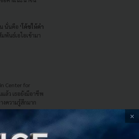
น นั่นคือ
‘โค้ชให้คำ
ัมพันธ์เอไอเข้ามา
ein Center for
มแล้ว เธอยังมีอาชีพ
างความรู้สึกมาก
×
 และไม่ปล่อยให้
้ใช้งานจำนวนไม่