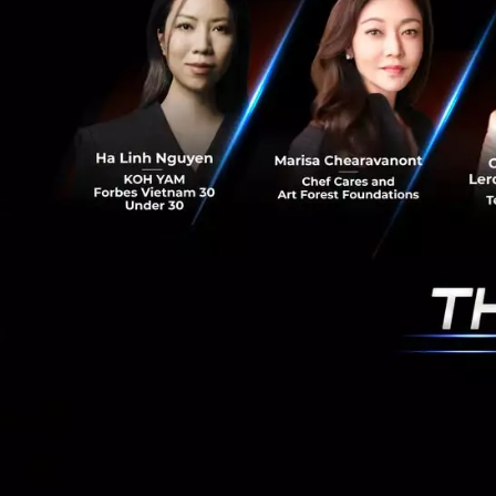
แนวคิดนี้ว่า ‘Arti
อีกส่วนหนึ่งคือการ
เข้ามากระทบความสั
การฝึกทักษะการสื่อ
แม้หลายบริษัท AI อ
เตือนให้พักการใช้ง
จำนวนมากก็ยังมองว่
‘ความสัมพันธ์ของม
ซึ่งการที่อาชีพแบบ
เร็วกว่าที่สังคมจะ
กับ AI ควรจะอยู่ตร
อ้างอิง:
cnbc