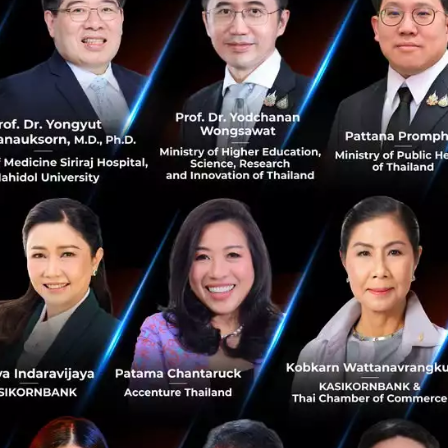
เรื่องส่วนตัว เช่น ขอคำแนะนำด้านชีวิตหรือระบายความรู้สึก ขณะ
ี ก็มีจำนวนไม่น้อยที่ใช้เอไอเพื่อขอคำแนะนำด้านสุขภาพจิต
มสำคัญขึ้นเรื่อย ๆ
อไอถูกออกแบบมาให้ ‘ตอบสนองเชิงบวก’ และสร้างความรู้สึกส
ห้คนเริ่มคาดหวังการสื่อสารจากมนุษย์ในแบบเดียวกัน ทั้งที่ใน
รื่นหรือตอบสนองเราทุกอย่างเหมือนเอไอ
วอย่างเคสหนึ่งของลูกค้าที่เป็นคู่รักกัน แต่ทั้งสองฝ่ายต่างไป
ปัญหาความสัมพันธ์ของตัวเอง ผลคือ เอไอกลับยืนยันมุมมองของแ
ูกต้อง และทำให้การทะเลาะรุนแรงขึ้นกว่าเดิม
เธอจึงไม่ได้เน้นการตัดขาดจากเอไอ แต่เป็นการช่วยให้ผู้ใช
ไร และกำลังส่งผลต่อความคิดหรือพฤติกรรมของตัวเองแบบไห