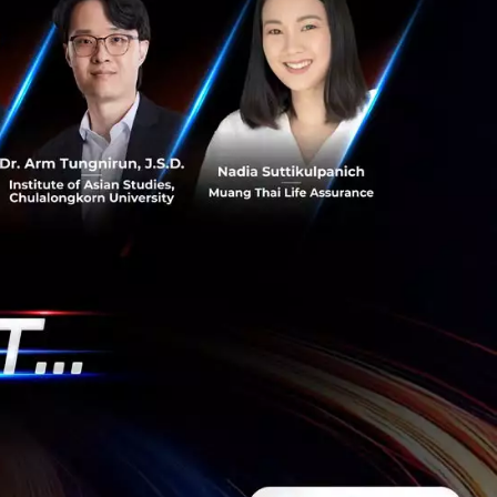
ทางอารมณ์กับเอไอ
ังเกตว่ามันกำลัง
Analog Gym’ หรือ
กับผู้อื่น
ช้งาน เช่น การแจ้ง
ต่ผู้เชี่ยวชาญ
ง ‘เทคโนโลยี’ และ
คโนโลยีเดินหน้าไป
ย์กับความสัมพันธ์