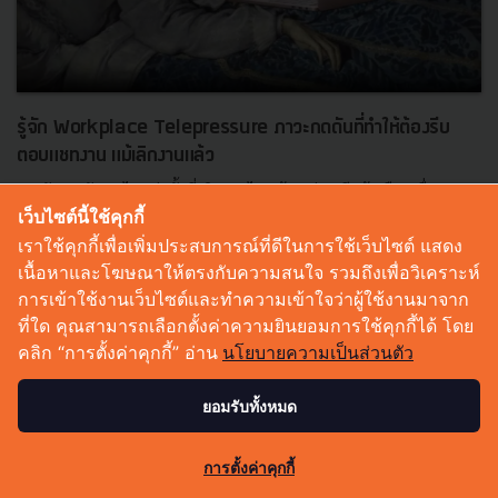
รู้จัก Workplace Telepressure ภาวะกดดันที่ทำให้ต้องรีบ
ตอบแชทงาน แม้เลิกงานแล้ว
เคยสังเกตตัวเองไหมว่าทั้งที่เลิกงานไปแล้ว แต่พอมีแจ้งเตือนเรื่องงาน
เว็บไซต์นี้ใช้คุกกี้
เด้งขึ้นมา เราก็มักจะรีบหยิบมือถือมาอ่านทันที เพราะลึก ๆ ในใจรู้สึกว่า
ต้องรีบตอบเดี๋ยวนั้น Workplace Telepressure...
เราใช้คุกกี้เพื่อเพิ่มประสบการณ์ที่ดีในการใช้เว็บไซต์ แสดง
เนื้อหาและโฆษณาให้ตรงกับความสนใจ รวมถึงเพื่อวิเคราะห์
สิงหาคม 7, 2026
| By
Techsauce Team
การเข้าใช้งานเว็บไซต์และทำความเข้าใจว่าผู้ใช้งานมาจาก
0
ที่ใด คุณสามารถเลือกตั้งค่าความยินยอมการใช้คุกกี้ได้ โดย
Saucy Thoughts
หัวหน้า
การทำงาน
workplace
ความกดดัน
คลิก “การตั้งค่าคุกกี้” อ่าน
นโยบายความเป็นส่วนตัว
ยอมรับทั้งหมด
163
การตั้งค่าคุกกี้