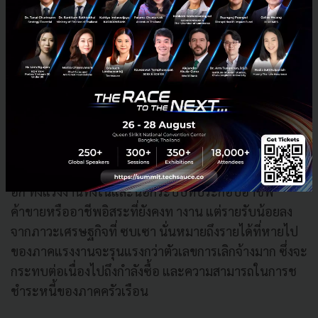
นอกจากนี้ ถึงแม้ตัวเลขทางการของการจ้างงานจะไม่ได้หด
ตัวรุนแรงมากนัก และอัตราการว่างงาน ในเดือนล่าสุดคือ
เดือนพฤศจิกายนยังอยู่ที่ระดับต่ำเพียง 2.0% แต่มีแรงงาน
จำนวนมากที่แม้จะมีงานทำอยู่ แต่ถูกลดจำนวน ชั่วโมงการ
ทำงานลง โดยผู้ที่เสมือนว่างงานยังคงอยู่ในระดับสูง (รูปที่
9) และในจำนวนนี้ผู้ที่ทำงานต่ำกว่า 10 ชั่วโมงต่อสัปดาห์
ยังคงมีทิศทางเพิ่มขึ้นต่อเนื่อง (อยู่ที่ 4.2 แสนคนในเดือน
พ.ย. 2020 เพิ่มขึ้น 23% จากเดือนเดียวกันในปีก่อนหน้า)
อีก ทั้งแรงงานทั้งในและนอกระบบที่ประกอบอาชีพ
ค้าขายหรืออาชีพอิสระที่ยังคงท างาน แต่รายรับน้อยลง
จากภาวะเศรษฐกิจที่ ซบเซา นั่นหมายถึงรายได้ที่หายไป
ของภาคแรงงานจะรุนแรงกว่าตัวเลขการเลิกจ้างมาก ซึ่งจะ
กระทบต่อเนื่องไปถึงกำลังซื้อ และความสามารถในการช
ชำระหนี้ของภาคครัวเรือน