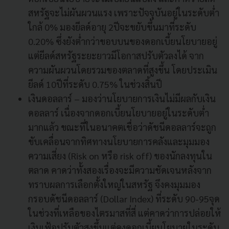
สหรัฐจะไม่ผันผวนแรง เพราะปัจจุบันอยู่ในระดับต่ำ
ใกล้ 0% มองยีลด์อายุ 2ปีจะขยับขึ้นมาที่ระดับ
0.20% ซึ่งยังต่ำกว่าขอบบนของดอกเบี้ยนโยบายอยู่
แต่ยีลด์สหรัฐระยะยาวมีโอกาสปรับตัวลงได้ จาก
ความผันผวนโดยรวมของตลาดที่สูงขึ้น โดยประเมิน
ยีลด์ 10ปีที่ระดับ 0.75% ในช่วงสิ้นปี
เงินดอลลาร์ – มองว่านโยบายการเงินไม่มีผลกับเงิน
ดอลลาร์ เนื่องจากดอกเบี้ยนโยบายอยู่ในระดับต่ำ
มากแล้ว ขณะที่ในอนาคตเชื่อว่าดัชนีดอลลาร์จะถูก
ขับเคลื่อนจากทิศทางนโยบายการคลังและมุมมอง
ความเสี่ยง (Risk on หรือ risk off) ของนักลงทุนใน
ตลาด คาดว่าทั้งสองเรื่องจะมีความชัดเจนหลังจาก
ทราบผลการเลือกตั้งใหญ่ในสหรัฐ จึงคงมุมมอง
กรอบดัชนีดอลลาร์ (Dollar Index) ที่ระดับ 90-95จุด
ในช่วงที่เหลือของไตรมาสที่สี่ แต่คาดว่าการปล่อยให้
เงินเฟ้อปรับตัวสูงขึ้นแต่คงดอกเบี้ยนโยบายในระดับ