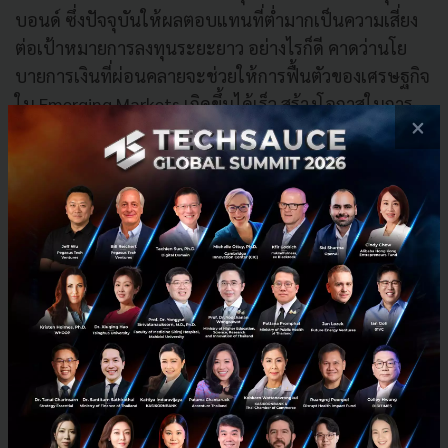
บอนด์ ซึ่งปัจจุบันให้ผลตอบแทนที่ต่ำมากเป็นความเสี่ยง
ต่อเป้าหมายการลงทุนระยะยาว อย่างไรก็ดี คาดว่านโย
บายการเงินที่ผ่อนคลายจะช่วยให้การฟื้นตัวของเศรษฐกิจ
ใน Emerging Markets เกิดขึ้นได้เร็ว สร้างโอกาสในการ
×
ลงทุนกลุ่มวัฏจักร (Cyclical) และกลุ่มมูลค่า (Value) ที่ยังคง
ฟื้นตัวช้ากว่าการลงทุนในกลุ่มเติบโตสูง (Growth) การ
ประชุม FOMC ครั้งถัดไปวันที่ 15-16 ธันวาคม 2020
Saucy Thoughts
SCB
scbs
FOMC
เลือกตั้งสหรัฐ2020
No comment