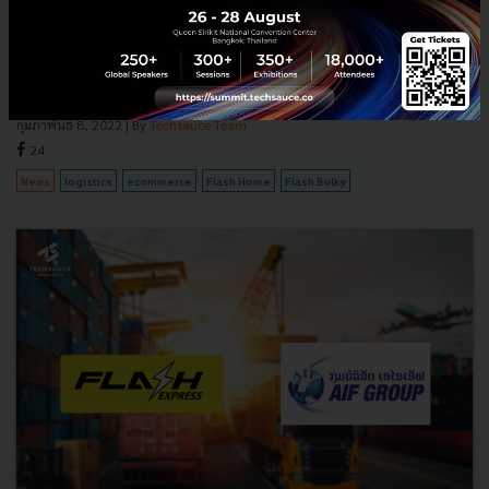
Speed Guarantee เตรียมเปิดแผนระดุมทุนรอบใหม่กลางปี 65
รับอานิสงส์ E-commerce โต Flash Express เคลื่อนทัพเปิดตัว 2 บริการ
ใหม่ FLASH BULKY และ Speed Guarantee จ่อส่งของใหญ่ ส่งของไว แง้ม
ทิศทางธุรกิจปี 2565 เดินหน้าขยายบริการครอบคลุม AEC...
กุมภาพันธ์ 8, 2022
| By
Techsauce Team
24
News
logistics
ecommerce
Flash Home
Flash Bulky