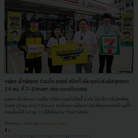
แฟลช เอ็กซ์เพรส ร่วมมือ ออลล์ สปีดดี้ เพิ่มจุดรับส่งพัสดุตลอด
24 ชม. ที่ 7-Eleven กทม.และปริมณฑล
แฟลช เอ็กซ์เพรส ร่วมมือ บริษัท ออลล์ สปีดดี้ จำกัด ให้บริการรับส่งพัสดุ
ตลอด 24 ชม. ผ่าน 7-Eleven รองรับความต้องการส่งพัสดุของพ่อค้าแม่ค้า
ออนไลน์ได้ 24 ชม. ภายใต้สโลแกน “รับฝากส่งพั...
กันยายน 7, 2022
| By
Techsauce Team
0