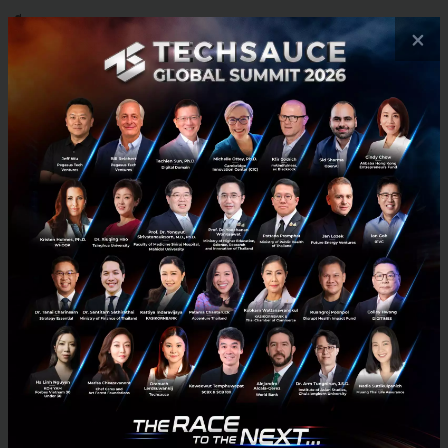
มีนาคม 18, 2022
| By
Techsauce Team
×
2
News
malaysia
e-commerce
flash-express
Flash Express เปิดตัว 2 บริการใหม่ FLASH BULKY และ