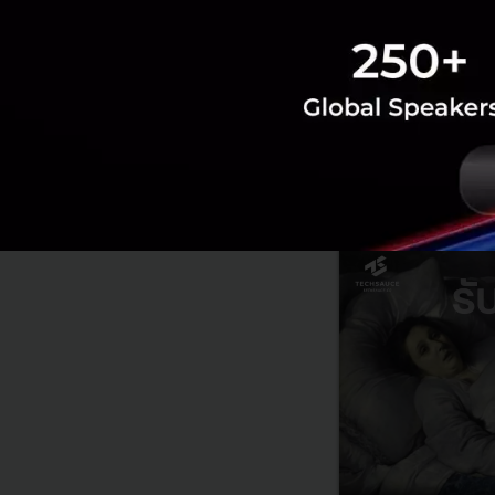
Saucy Thoughts
สมอง
ห
RELATED A