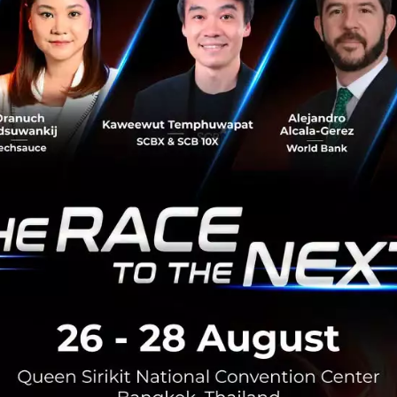
้าให้สมองกลับมาทำงานเต็มประสิทธิภาพ
ป็นของคู่กับการทำงาน แต่เราสามารถลดภาระให้สมองได้ง่าย ๆ 
ร้าง 'กิจวัตร' ให้ตัวเอง เช่น วางแผนล่วงหน้าว่าจะแต่งตัวหรือ
ต่ละวัน สมองจะได้มีพลังงานเหลือไปโฟกัสกับเรื่องที่สำคัญกว
ื่นตัดสินใจแทนบ้าง ในเรื่องที่เราไม่ต้องลงไปคลุกคลี่เองทั
คิดได้มหาศาล โดยเฉพาะคนที่มีนิสัยชอบคุมงานเองทุกขั้นตอ
ไปหาวิธีเบสิกอย่างการนอนให้พอ ออกกำลังกาย และหาเวลาพัก
นั่งคิดวิเคราะห์อะไรเลยก็เป็นวิธีชาร์จแบตให้สมองฟื้นตัวจา
inic