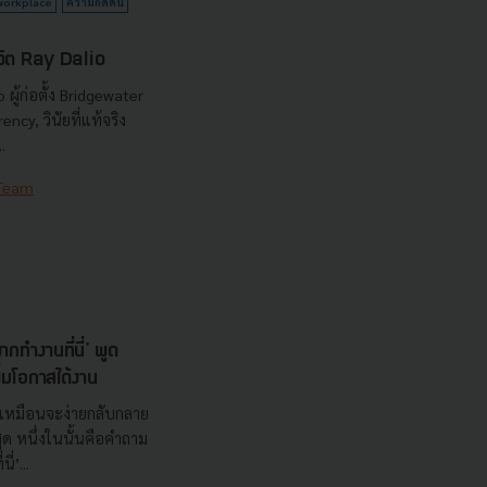
workplace
ความกดดัน
ชีวิต Ray Dalio
ผู้ก่อตั้ง Bridgewater
ncy, วินัยที่แท้จริง
.
 Team
ทำงานที่นี่' พูด
ิ่มโอกาสได้งาน
เหมือนจะง่ายกลับกลาย
ด หนึ่งในนั้นคือคำถาม
่’...