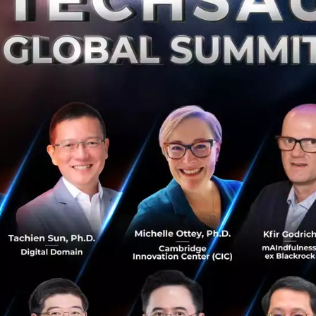
สินใจเรื่องเล็ก เรื่องใหญ่ หรือเรื่องจุกจิกอย่างการจัดลำดับง
ตอบข้อความ เพราะ ‘ทุกการตัดสินใจ’ ล้วนกินทรัพยากรสมอง แ
เนื่องกัน ความสามารถในการคิดวิเคราะห์และใช้เหตุผลก็จะค่
ผลว่าทำไมช่วงท้ายวัน หลายคนถึงรู้สึกสมองตื้อ คิดได้ช้าลง หรื
ได้ง่ายกับคนหลายกลุ่ม ไม่ว่าจะเป็นคนที่ต้องคอยตัดสินใจเรื่อ
ังอยู่ในสถานการณ์กดดันและเต็มไปด้วยความไม่แน่นอน คนที่ก
้แต่กลุ่มคนที่มีนิสัย Perfectionist ที่ต้องการให้ทุกอย่างออกมา
ญเสียพลังงานและเวลาไปกับการคิดมากกว่าปกติ
ยเงียบที่กระทบการทำงาน
ออกแค่ความรู้สึก ‘เหนื่อย’ แต่ยังลามไปถึงวิธีคิดและพฤติกร