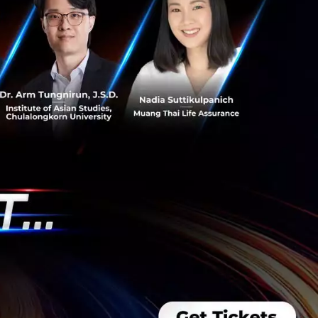
ด้วยการตัดเรื่อง
กินอะไร เพื่อลดการ
่า ขณะเดียวกัน การ
้งหมด ก็ช่วยลดความ
น
แบบ ‘ปิดสวิตช์
กความล้าสะสมได้ดี