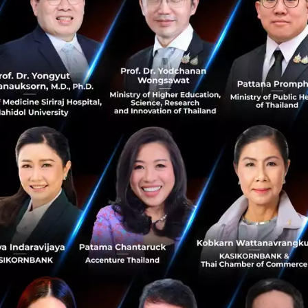
ือบางคนจะเริ่มผัดวันประกันพรุ่งเพราะไม่อยากตัดสินใจเรื่องที่
ัดสินใจแบบขอไปที ใช้อารมณ์นำเหตุผล หรือจะเลือกวิธีที่ง่ายที่
ดีที่สุดก็ตาม
จเจอว่าตัวเองเริ่มมีอาการสมองตื้อ ลืมรายละเอียดเล็ก ๆ หร
มองถูกใช้งานหนัก ความอดทนก็จะต่ำลงไปด้วย ทำให้หงุดหงิดง่าย 
่อให้ตัดสินใจไปแล้วก็ยังอดไม่ได้ที่จะกลับมานั่งคิดซ้ำไปซ้ำม
ทางร่างกาย เช่น ปวดหัว กล้ามเนื้อตึง หรือหมดแรงไปดื้อ ๆ ซ
ันเป็นอาการชั่วคร่าว ถ้าได้พักผ่อนให้เพียงพอก็จะสามารถกล
ิ
มีแค่อย่างเดียวคือ ถ้าอาการแบบนี้เกิดขึ้นแทบทุกวัน นั่นอาจไม่ใ
ต่อาจเป็นสัญญาณเตือนของภาวะหมดไฟ หรือปัญหาสุขภาพจิตอื่
ม