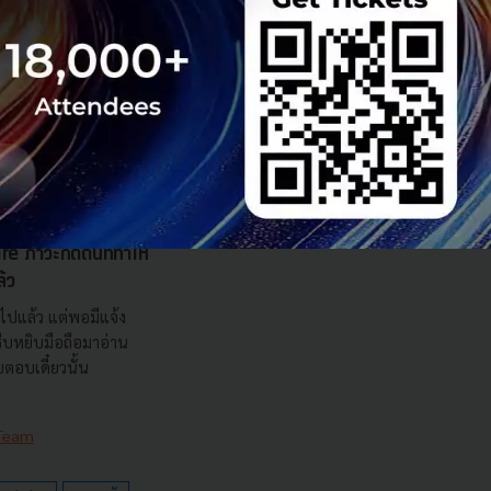
e ภาวะกดดันที่ทำให้
้ว
นไปแล้ว แต่พอมีแจ้ง
ะรีบหยิบมือถือมาอ่าน
บตอบเดี๋ยวนั้น
 Team