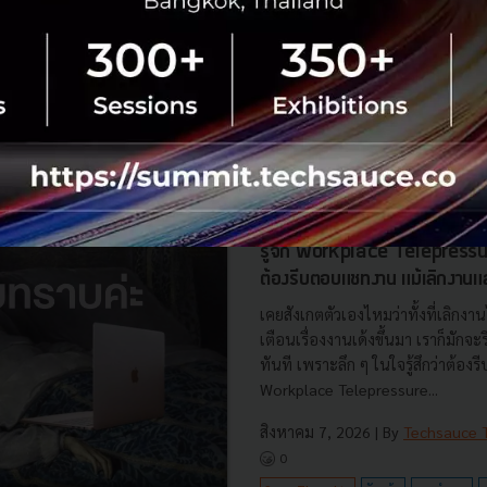
มดไฟ
การทำงาน
Decision Fatigue
No comment
RTICLE
รู้จัก Workplace Telepressur
ต้องรีบตอบแชทงาน แม้เลิกงานแล
เคยสังเกตตัวเองไหมว่าทั้งที่เลิกงา
เตือนเรื่องงานเด้งขึ้นมา เราก็มักจ
ทันที เพราะลึก ๆ ในใจรู้สึกว่าต้องรี
Workplace Telepressure...
สิงหาคม 7, 2026
| By
Techsauce
0