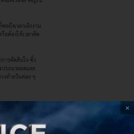
ี่พอถึงเวลาเลิกงาน
หรือต้องใช้เวลาคิด
การตัดสินใจ ซึ่ง
บการประมวลผลและ
่วงท้ายวันค่อย ๆ
×
่วงเวลาหนึ่ง