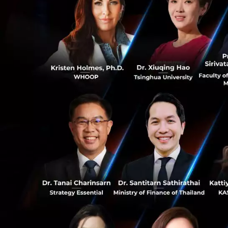
อาการที่สังเกตได้ค
กลับกันบางคนอาจรีบต
อาจไม่ใช่ทางเลือกที่
นอกจากนี้หลายคนอา
ได้ง่าย ซึ่งเมื่อส
อย่างถาโถมใส่หรือต
0
คนอาจลามไปถึงอาการ
เป็นแล้วเป็นเลย ม
ตัดสินใจได้ตามปกต
0
แต่สิ่งที่ต้องระวัง
จากการตัดสินใจ แ
การประเมินเพิ่มเติ