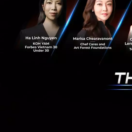
วิธีจัดการความล
แม้การตัดสินใจจะเ
ไม่จำเป็นออกไป
วิธีคลาสสิกคือการส
ตัดสินใจยิบย่อยในแ
หัดกระจายงานให้คนอ
เหนื่อยล้าทางความ
นอกจากนี้การกลับ
สมอง’ โดยไม่ต้องมา
ที่สุด
อ้างอิง:
clevelandcl