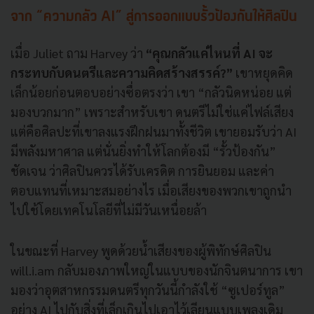
จาก “ความกลัว AI” สู่การออกแบบรั้วป้องกันให้ศิลปิน
เมื่อ Juliet ถาม Harvey ว่า
“คุณกลัวแค่ไหนที่ AI จะ
กระทบกับดนตรีและความคิดสร้างสรรค์?”
เขาหยุดคิด
เล็กน้อยก่อนตอบอย่างซื่อตรงว่า เขา “กลัวนิดหน่อย แต่
มองบวกมาก” เพราะสำหรับเขา ดนตรีไม่ใช่แค่ไฟล์เสียง
แต่คือศิลปะที่เขาลงแรงฝึกฝนมาทั้งชีวิต เขายอมรับว่า AI
มีพลังมหาศาล แต่นั่นยิ่งทำให้โลกต้องมี “รั้วป้องกัน”
ชัดเจน ว่าศิลปินควรได้รับเครดิต การยินยอม และค่า
ตอบแทนที่เหมาะสมอย่างไร เมื่อเสียงของพวกเขาถูกนำ
ไปใช้โดยเทคโนโลยีที่ไม่มีวันเหนื่อยล้า
ในขณะที่ Harvey พูดด้วยน้ำเสียงของผู้พิทักษ์ศิลปิน
will.i.am กลับมองภาพใหญ่ในแบบของนักจินตนาการ เขา
มองว่าอุตสาหกรรมดนตรีทุกวันนี้กำลังใช้ “ซูเปอร์ทูล”
อย่าง AI ไปกับสิ่งที่เล็กเกินไปเอาไว้เลียนแบบเพลงเดิม