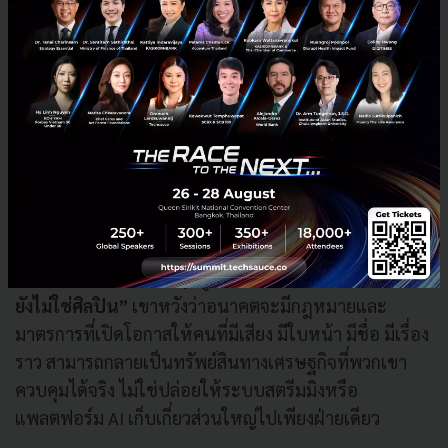
มนุษย์ มันสามารถแต่งเนื้อ ทำนอง โครงคอร์ด และรูป
แบบโปรดักชันที่คนฟังจำนวนมากชอบได้แล้ว เพียงแต่ว่า
เขาเชื่ออย่างเต็มหัวใจว่า
“ความไม่สมบูรณ์แบบ ความผิด
พลาด และเรื่องเล่าจากชีวิตจริงของเรา”
คือสิ่งที่สะท้อน
ออกมาในดนตรี และทำให้เพลงของมนุษย์ต่างออกไป
อย่างมีนัยสำคัญ
เมื่อวงเสวนาไหลไปถึงคำถามเรื่อง
“ใครจะได้ประโยชน์
ทางเศรษฐกิจ” จากการที่ AI ทำให้ต้นทุนการ
สร้างสรรค์ต่ำลง
Harvey พูดอย่างไม่อ้อมค้อมว่า
“ตอนนี้
ยังไม่ใช่ศิลปิน”
เขาหวังว่าอนาคตจะมีกฎหมายและ
มาตรการที่เปิดโอกาสให้คนที่มีเสียง มีใบหน้า มีชื่อ มีเรื่อง
ราว สามารถกลายเป็นทรัพย์สินทางเศรษฐกิจที่พวกเขา
ควบคุมได้จริง ไม่ใช่ปล่อยให้ระบบสตรีมมิงหรือ
แพลตฟอร์ม AI เก็บเกี่ยวส่วนใหญ่ไปเพียงฝ่ายเดียว