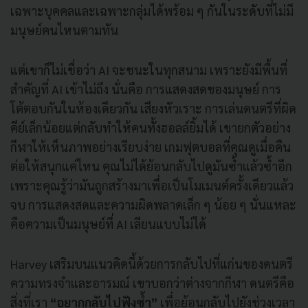
เฉพาะบุคคลและเฉพาะกลุ่มได้พร้อม ๆ กันในระดับที่ไม่มี
มนุษย์คนไหนตามทัน
แต่เขาก็ไม่เชื่อว่า AI จะชนะในทุกสนาม เพราะยังมีพื้นที่
สำคัญที่ AI เข้าไม่ถึง นั่นคือ การแสดงสดของมนุษย์ การ
โต้ตอบกันในห้องเดียวกัน เสียงหัวเราะ การเล่นดนตรีที่ผิด
คีย์เล็กน้อยแต่กลับทำให้คนทั้งฮอลล์ยิ้มได้ เขายกตัวอย่าง
กีฬาให้เห็นภาพอย่างเรียบง่าย เกมฟุตบอลที่คุณดูเมื่อคืน
ต่อให้สนุกแค่ไหน คุณไม่ได้ย้อนกลับไปดูมันซ้ำแล้วซ้ำอีก
เพราะคุณรู้ว่ามันถูกสร้างมาเพื่อเป็นโมเมนต์ครั้งเดียวแล้ว
จบ การแสดงสดและความผิดพลาดเล็ก ๆ น้อย ๆ นั่นแหละ
คือความเป็นมนุษย์ที่ AI เลียนแบบไม่ได้
Harvey เสริมบนแนวคิดนี้ด้วยการกลับไปที่แก่นของดนตรี
ความทรงจำและอารมณ์ เขาบอกว่าต่างจากกีฬา ดนตรีคือ
สิ่งที่เรา
“อยากกลับไปฟังซ้ำ”
เพื่อย้อนกลับไปยังช่วงเวลา