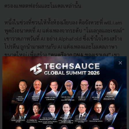
ครองแพลตฟอร์มและโมเดลเหล่านั้น
หนึ่งในช่วงที่ชวนให้ทั้งห้องเงียบลง คือจังหวะที่ will.i.am
พูดถึงอนาคตที่ AI แต่งเพลงจากระดับ “โมเลกุลและเซลล์”
เขาวาดภาพวันที่ AI อย่าง AlphaFold ซึ่งเข้าใจโครงสร้าง
โปรตีน ถูกนำมาผสานกับ AI แต่งเพลงและโมเดลภาษา
ขนาดใหญ่ เพื่อสร้าง
“ดนตรีจาก DNA ของเราเอง”
เขา
×
เชื่อว่าวันหนึ่งมนุษย์จะได้ยินเพลงที่สะท้อนจังหวะของ
เซลล์ หัวใจ และความไม่สมดุลในร่างกายของตัวเอง ดนตรี
ที่เป็นทั้งศิลปะและการแพทย์ เป็นทั้งความงามและการ
บำบัดไปพร้อมกัน ทำให้คำที่ว่า
“Music is math”
ขยาย
ความไปไกลถึง
“Music is organic”
ด้วย
ในมุมของคนดนตรีอย่าง Harvey ภาพอนาคตแบบนั้นอาจ
ฟังดูไกล แต่เขาก็ยอมรับอย่างตรงไปตรงมาว่า AI กำลังเก่ง
ขึ้นอย่างรวดเร็วในสิ่งที่เคยคิดว่าเป็นเขตหวงห้ามของ