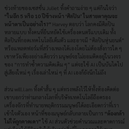
ช่วงท้ายของเซสชั่น Juliet ทิ้งคำถามง่าย ๆ แต่กินใจว่า
“ในอีก 5 หรือ 10 ปีข้างหน้า ‘ศิลปิน’ ในสายตาคุณจะ
หน้าตาเป็นอย่างไร?”
Harvey ตอบว่า โลกคงมีศิลปิน
หลายแบบ ทั้งคนที่ยืนหยัดใช้เครื่องดนตรีแบบเดิม ทั้ง
ศิลปินที่กอดเทคโนโลยีเต็มตัว และอาจมี “ศิลปินหุ่นยนต์”
หรือแพลตฟอร์มที่สร้างเพลงได้เองโดยไม่ต้องสั่งการใด ๆ
เขาหวังเพียงอย่างเดียวว่า มนุษย์จะไม่ยอมติดอยู่ในวงจร
ของ “การทำซ้ำความคิดเดิม ๆ” แต่จะใช้ AI เป็นบันไดไป
สู่เสียงใหม่ ๆ เรื่องเล่าใหม่ ๆ ที่ AI เองก็ยังนึกไม่ถึง
ส่วน will.i.am ทิ้งคำสั้น ๆ แต่ทรงพลังไว้ให้ทั้งห้องคิดต่อ
เขาบอกว่าท่ามกลางโลกที่บริษัทเทคโนโลยีถือครอง
เครื่องจักรที่ทำนายพฤติกรรมมนุษย์ได้ละเอียดกว่าที่เรา
เข้าใจตัวเอง หน้าที่ของมนุษย์กลับกลายเป็นการ
“ต้องกล้า
ไม่ให้ถูกคาดเดา”
ใช้ AI ส่วนตัวช่วยคำนวณและคาดการณ์