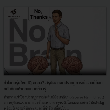
ทำไมคนรุ่นใหม่ IQ ลดลง? สรุปผลวิจัยปรากฏการณ์ฟลินน์ย้อน
กลับที่คนทำคอนเทนต์ต้องรู้
ทำความเข้าใจ "ปรากฏการณ์ฟลินน์ย้อนกลับ" (Reverse Flynn Effect)
สาเหตุที่คะแนน IQ และข้อสอบมาตรฐานทั่วโลกลดลงอย่างมีนัยสำคัญ
พร้อมวิเคราะห์ทักษะสมองที่กำลังเปลี่ยนไป...