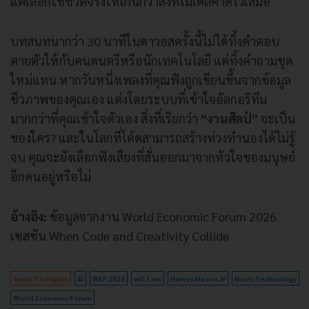
แต่เลือกใช้ชีวิตจริงให้เกินกว่าสิ่งที่โมเดลคาดไว้เสมอ
บทสนทนากว่า 30 นาทีในดาวอสครั้งนี้ไม่ได้ทิ้งคำตอบ
ตายตัวให้กับคนดนตรีหรือนักเทคโนโลยี แต่ทิ้งคำถามชุด
ใหม่แทน หากวันหนึ่งเพลงที่คุณฟังถูกเขียนขึ้นจากข้อมูล
ชีวภาพของคุณเอง แต่งโดยระบบที่เข้าใจอัลกอริทึม
มากกว่าที่คุณเข้าใจตัวเอง สิ่งที่เรียกว่า
“งานศิลป์”
จะเป็น
ของใคร? และในโลกที่โค้ดสามารถสร้างท่วงทำนองได้ไม่รู้
จบ คุณจะยังเลือกฟังเสียงที่สั่นออกมาจากหัวใจของมนุษย์
อีกคนอยู่หรือไม่
อ้างอิง:
ข้อมูลจากงาน World Economic Forum 2026
เซสชัน When Code and Creativity Collide
Saucy Thoughts
AI
WEF 2026
will.i.am
Harvey Mason Jr
Music Technology
World Economic Forum