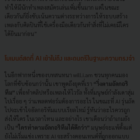
ทำให้มีนักทำเพลงสมัครเล่นเพิ่มขึ้นมาก แต่ในขณะ
เดียวกันก็ยิ่งขับเน้นความต่างระหว่างการให้ระบบสร้าง
เพลงกับศิลปินที่ใช้เครื่องมือเดียวกันทำสิ่งที่ไม่เคยมีใคร
ได้ยินมาก่อน”
โมเมนต์สดที่ AI เข้าไม่ถึง และดนตรีในฐานะความทรงจำ
ในอีกฟากหนึ่งของบทสนทนา will.i.am ชวนทุกคนมอง
โลกที่ซับซ้อนกว่านั้น เขาพูดถึงยุคที่เรา
“วิ่งตามอัลกอริ
ทึม”
เพื่อทำคลิปหรือเพลงให้ไวรัล ทั้งที่มนุษย์กำลังเดาสุ่ม
ไปเรื่อย ๆ ว่าแพลตฟอร์มต้องการอะไร ในขณะที่ AI รุ่นถัด
ไปจะเข้าใจอัลกอริทึมแบบเรียลไทม์ รู้ทันว่าอะไรควรถูก
ส่งให้ใคร ในเวลาไหน และอย่างไร เขาเตือนว่าถ้าเกมยัง
เป็น
“ใครทำตามอัลกอริทึมได้ดีกว่า”
มนุษย์จะแพ้ตั้งแต่
ยังไม่เริ่มแข่ง เพราะ AI จะสร้างคอนเทนต์ที่ถูกออกแบบ