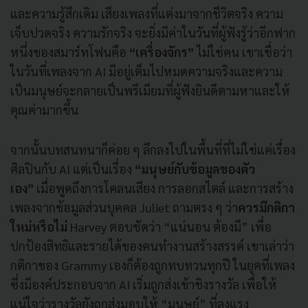
และความรู้สึกเดิม เสียงเพลงที่แต่งมาจากชีวิตจริง ความ
เจ็บปวดจริง ความรักจริง จะยิ่งมีค่าในวันที่ผู้ฟังรู้ว่าอีกฟาก
หนึ่งของสมาร์ทโฟนคือ
“เครื่องจักร”
ไม่ใช่คน เขาเชื่อว่า
ในวันที่เพลงจาก AI มีอยู่เต็มไปหมดความจริงและความ
เป็นมนุษย์จะกลายเป็นพรีเมียมที่ผู้ฟังยินดีตามหาและให้
คุณค่ามากขึ้น
จากนั้นบทสนทนาก็ค่อย ๆ ลึกลงไปในพื้นที่ที่ไม่ใช่แค่เรื่อง
ศิลปินกับ AI แต่เป็นเรื่อง
“มนุษย์กับข้อมูลของตัว
เอง”
เมื่อพูดถึงการโคลนเสียง การลอกสไตล์ และการสร้าง
เพลงจากข้อมูลส่วนบุคคล Juliet ถามตรง ๆ ว่า
ควรมีกติกา
ใหม่หรือไม่
Harvey ตอบชัดว่า “แน่นอน ต้องมี” เพื่อ
ปกป้องสิทธิและรายได้ของคนทำงานสร้างสรรค์ เขาเล่าว่า
กติกาของ Grammy เองก็ต้องถูกทบทวนทุกปี ในยุคที่เพลง
ซึ่งมีองค์ประกอบจาก AI เริ่มถูกส่งเข้าชิงรางวัล เพื่อให้
แน่ใจว่ารางวัลยังถูกส่งมอบให้ “มนุษย์” ที่ลงแรง