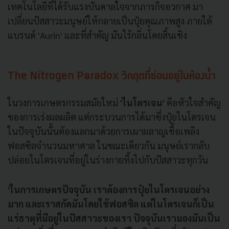
เทคโนโลยีที่ได้รับแรงบันดาลใจจากภารกิจอวกาศ มา
เปลี่ยนปัสสาวะมนุษย์ให้กลายเป็นปุ๋ยคุณภาพสูง ภายใต้
แบรนด์ 'Aurin' และที่สำคัญ มันไร้กลิ่นโดยสิ้นเชิง
The Nitrogen Paradox วิกฤตที่ซ่อนอยู่ในห้องน้ำ
ในวงการเกษตรกรรมสมัยใหม่
'ไนโตรเจน'
คือหัวใจสำคัญ
ของการเร่งผลผลิต แต่กระบวนการได้มาซึ่งปุ๋ยไนโตรเจน
ในปัจจุบันนั้นต้องแลกมาด้วยการเผาผลาญเชื้อเพลิง
ฟอสซิลจำนวนมหาศาล ในขณะเดียวกัน มนุษย์เรากลับ
ปล่อยไนโตรเจนที่อยู่ในร่างกายทิ้งไปกับปัสสาวะทุกวัน
'ในการเกษตรปัจจุบัน เราต้องการปุ๋ยไนโตรเจนอย่าง
มาก และเราสกัดมันโดยใช้ฟอสซิล แต่ไนโตรเจนก็เป็น
แร่ธาตุที่มีอยู่ในปัสสาวะของเรา
ปัจจุบันเรามองมันเป็น