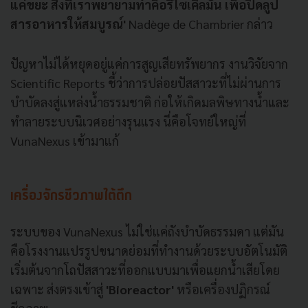
แค่ขยะ สิ่งที่เราพยายามทำคือรีไซเคิลมัน เพื่อปิดลูป
สารอาหารให้สมบูรณ์'
Nadège de Chambrier กล่าว
ปัญหาไม่ได้หยุดอยู่แค่การสูญเสียทรัพยากร งานวิจัยจาก
Scientific Reports ชี้ว่าการปล่อยปัสสาวะที่ไม่ผ่านการ
บำบัดลงสู่แหล่งน้ำธรรมชาติ ก่อให้เกิดมลพิษทางน้ำและ
ทำลายระบบนิเวศอย่างรุนแรง นี่คือโจทย์ใหญ่ที่
VunaNexus เข้ามาแก้
เครื่องจักรชีวภาพใต้ตึก
ระบบของ VunaNexus ไม่ใช่แค่ถังบำบัดธรรมดา แต่มัน
คือโรงงานแปรรูปขนาดย่อมที่ทำงานด้วยระบบอัตโนมัติ
เริ่มต้นจากโถปัสสาวะที่ออกแบบมาเพื่อแยกน้ำเสียโดย
เฉพาะ ส่งตรงเข้าสู่
'Bioreactor'
หรือเครื่องปฏิกรณ์