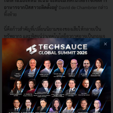
ใจกลางเมืองที่หนาแน่น จะต้องมีเทคโนโลยีรีไซเคิลสาร
อาหารจากปัสสาวะติดตั้งอยู่'
David de Chambrier กล่าว
ทิ้งท้าย
นี่คือก้าวสำคัญที่เปลี่ยนนิยามของของเสียให้กลายเป็น
ทรัพยากร และพิสูจน์ว่าเทคโนโลยีอวกาศอาจเป็นกุญแจ
สำคัญในการกู้คืนสิ่งแวดล้อมบนโลกของเรา
×
ที่มา:
Popsci
Sustainable Focus
ESA
VunaNexus
Green Tech
Sustainability
Nitrogen Cycle
Space Technology
Urine Fertilizer
Wastewater Treatment
No comment