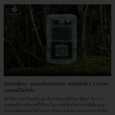
นักวิจัยพัฒนา ‘แบตเตอรี่จากสาหร่าย’ ผลิตไฟฟ้าได้ 6 ปี หวังลด
แบตเตอรี่ใช้แล้วทิ้ง
นักวิจัยจากมหาวิทยาลัยเคมบริดจ์ ประเทศอังกฤษ พัฒนา ‘Biocell’
แหล่งพลังงานชีวภาพที่ใช้ไซยาโนแบคทีเรียหรือสาหร่ายสีเขียวแกม
น้ำเงิน ผลิตกระแสไฟฟ้าจากการสังเคราะห์แสง โดยสามารถจ่ายไฟให...