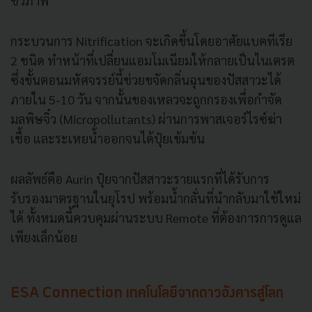
ชีวภาพ
กระบวนการ Nitrification จะเกิดขึ้นโดยอาศัยแบคทีเรีย
2 ชนิด ทำหน้าที่เปลี่ยนแอมโมเนียมให้กลายเป็นไนเตรต
ซึ่งขั้นตอนมหัศจรรย์นี้ช่วยขจัดกลิ่นฉุนของปัสสาวะได้
ภายใน 5-10 วัน จากนั้นของเหลวจะถูกกรองเพื่อกำจัด
มลพิษจิ๋ว (Micropollutants) ผ่านการพาสเจอร์ไรซ์ฆ่า
เชื้อ และระเหยน้ำออกจนได้ปุ๋ยเข้มข้น
ผลลัพธ์คือ Aurin ปุ๋ยจากปัสสาวะรายแรกที่ได้รับการ
รับรองมาตรฐานในยุโรป พร้อมน้ำกลั่นที่นำกลับมาใช้ใหม่
ได้ ทั้งหมดนี้ควบคุมผ่านระบบ Remote ที่ต้องการการดูแล
เพียงเล็กน้อย
ESA Connection เทคโนโลยีจากดาวอังคารสู่โลก